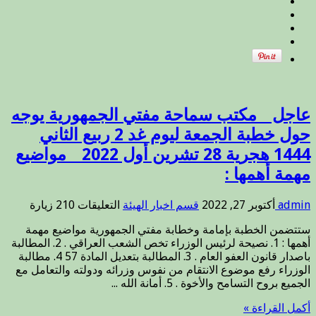
…
الشيخ
وقلقنا
..
يزداد
مغلقة
كثيرا
حول
ديوان
الوقف
السني
.
عاجل _ مكتب سماحة مفتي الجمهورية يوجه
مغلقة
حول خطبة الجمعة ليوم غد 2 ربيع الثاني
1444 هجرية 28 تشرين أول 2022 _ مواضيع
مهمة أهمها :
على
admin
أكتوبر 27, 2022
قسم اخبار الهيئة
التعليقات
210 زيارة
عاجل
ستتضمن الخطبة بإمامة وخطابة مفتي الجمهورية مواضيع مهمة
_
أهمها : 1. نصيحة لرئيس الوزراء تخص الشعب العراقي . 2. المطالبة
مكتب
باصدار قانون العفو العام . 3. المطالبة بتعديل المادة 57 4. مطالبة
سماحة
الوزراء رفع موضوع الانتقام من نفوس وزرائه ودولته والتعامل مع
مفتي
الجميع بروح التسامح والأخوة . 5. أمانة الله ...
الجمهورية
يوجه
أكمل القراءة »
حول