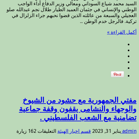
السيد محمد شياع السوداني ومعالي وزير الدفاع أداء الواجب
…
الوطني والإنساني في جثمان العميد الطيار طلال نجم عبدالله صلو
يطالب
العجيلي والسبعة من عائلته الذين قضوا نحبهم جراء الزلزال في
القائد
تركية. فالرجل خدم الوطن ...
العام
للقوات
أكمل القراءة »
المسلحة
السيد
محمد
شياع
السوداني
ومعالي
وزير
الدفاع
أداء
الواجب
الوطني
والإنساني
مفتي الجمهورية مع حشود من الشيوخ
في
والوجهاء والنشامى يقفون وقفة جماعية
جثمان
تضامنية مع الشعب الفلسطيني .
العميد
الطيار
طلال
على
admin
يناير 31, 2023
قسم اخبار الهيئة
التعليقات
162 زيارة
نجم
مفتي