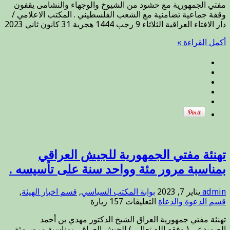
عبدالله
مفتي الجمهورية مع حشود من الشيوخ والوجهاء والنشامى يقفون
الجمهورية
والسبعة
وقفة جماعية تضامنية مع الشعب الفلسطيني . المكتب الاعلامي /
مع
من
دار الافتاء العراقية الثلاثاء 9 رجب 1444 هجرية 31 كانون ثاني 2023
حشود
عائلته
من
الذين
أكمل القراءة »
الشيوخ
قضوا
والوجهاء
نحبهم
والنشامى
جراء
يقفون
الزلزال
وقفة
في
جماعية
تركيا.
تضامنية
.
مع
مغلقة
الشعب
الفلسطيني
.
مغلقة
تهنئة مفتي الجمهورية للجيش العراقي
بمناسبة مرور مئة وواحد سنة على تأسيسه .
admin
يناير 7, 2023
بوابة المكتب السياسي
,
قسم اخبار الهيئة
,
على
قسم الدعوة والدعاة
التعليقات
157 زيارة
تهنئة
تهنئة مفتي جمهورية العراق الشيخ الدكتور مهدي بن أحمد
مفتي
الصميدعي ( وفقه الله تعالى ) للجيش العراقي بمناسبة مرور مئة