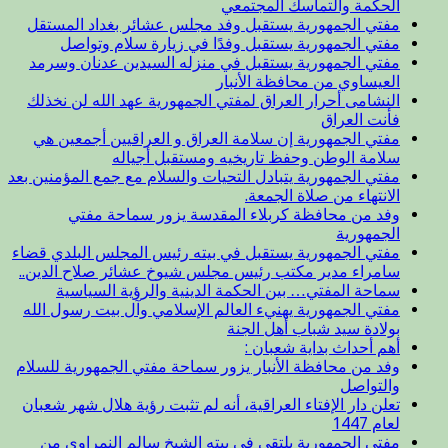
الحكمة والتماسك المجتمعي
مفتي الجمهورية يستقبل وفد مجلس عشائر بغداد المستقل
مفتي الجمهورية يستقبل وفدًا في زيارة سلام وتواصل
مفتي الجمهورية يستقبل في منزله السيدين عدنان وسرمد
العيساوي من محافظة الأنبار
النشامى أحرار العراق لمفتي الجمهورية عهد الله لن نخذلك
فأنت العراق
مفتي الجمهورية إن سلامة العراق و العراقيين أجمعين هي
سلامة الوطن وحفظ تاريخيه ومستقبل أجياله
مفتي الجمهورية يتبادل التحيات والسلام مع جمع المؤمنين بعد
الانتهاء من صلاة الجمعة.
وفد من محافظة كربلاء المقدسة يزور سماحة مفتي
الجمهورية
مفتي الجمهورية يستقبل في بيته رئيس المجلس البلدي قضاء
سامراء مدير مكتب رئيس مجلس شيوخ عشائر صلاح الدين..
سماحة المفتي… بين الحكمة الدينية والرؤية السياسية
مفتي الجمهورية يهنيء العالم الإسلامي وآل بيت رسول الله
بولادة سيد شباب أهل الجنة
أهم أحداث بداية شعبان :
وفد من محافظة الأنبار يزور سماحة مفتي الجمهورية للسلام
والتواصل
تعلن دار الإفتاء العراقية، أنه لم تثبت رؤية هلال شهر شعبان
لعام 1447
مفتي الجمهورية يلتقي في بيته الشيخ سالم النمراوي من