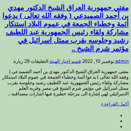
بضرورة
وقوفه
مفتي جمهورية العراق الشيخ الدكتور مهدي
مع
بن أحمد الصميدعي ( وفقه الله تعالى ) يدعوا
أهل
أئمة وخطباء الجمعة في عموم البلاد استنكار
السنة
والحفاظ
مشاركة ولقاء رئيس الجمهورية عبد اللطيف
على
رشيد وجلوسه بقرب ممثل اسرائيل في
ما
بقي
مؤتمر شرم الشيخ ..
من
أملاكهم
على
admin
نوفمبر 10, 2022
قسم اخبار الهيئة
التعليقات
29 زيارة
الموقوفة
مفتي
من
مفتي جمهورية العراق الشيخ الدكتور مهدي بن أحمد الصميدعي (
جمهورية
قبل
وفقه الله تعالى ) يدعوا أئمة وخطباء الجمعة في عموم البلاد استنكار
العراق
أهل
مشاركة ولقاء رئيس الجمهورية عبد اللطيف رشيد وجلوسه بقرب
الشيخ
الخير
ممثل اسرائيل في مؤتمر شرم الشيخ في مصر وقربه العلم
الدكتور
والإحسان
الاسرائيلي لهي إشارة الى مرحلة خطيرة فيها اشارات مصداقية ...
مهدي
ومطالبة
بن
رئيس
أكمل القراءة »
أحمد
الوزراء
الصميدعي
والإطار
(
التنسيقي
وفقه
…
الله
مغلقة