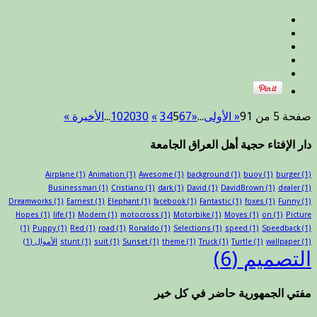
خطبة
الجمعة
ليوم
غد
2
ربيع
الثاني
1444
صفحة 5 من 91
« الأولى
...
«
7
6
5
4
3
»
30
20
10
...
الأخيرة »
هجرية
28
تشرين
دار الإفتاء حجية أهل العراق الجامعة
أول
2022
Airplane
(1)
Animation
(1)
Awesome
(1)
background
(1)
buoy
(1)
burger
(1)
_
Businessman
(1)
Cristiano
(1)
dark
(1)
David
(1)
DavidBrown
(1)
dealer
(1)
مواضيع
Dreamworks
(1)
Earnest
(1)
Elephant
(1)
facebook
(1)
Fantastic
(1)
foxes
(1)
Funny
(1)
مهمة
Hopes
(1)
life
(1)
Modern
(1)
motocross
(1)
Motorbike
(1)
Moyes
(1)
on
(1)
Picture
أهمها
(1)
Puppy
(1)
Red
(1)
road
(1)
Ronaldo
(1)
Selections
(1)
speed
(1)
Speedback
(1)
:
(1)
wallpaper
(1)
Turtle
(1)
Truck
(1)
theme
(1)
Sunset
(1)
suit
(1)
stunt
الأموال
(1)
مغلقة
التصميم
(6)
مفتي الجمهورية حاضر في كل خير