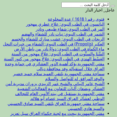
عاجل_ اخبار الدار
فتوى رقم ( 1618 ) عدة المخلوعة
اليانسون في الطب النبوي: علاج عطري مهجور
المر في الطب النبوي: شفاء طبيعي ونادر
الشمر في الطب النبوي: نبات نادر للشفاء والهضم
الريحان في الطب النبوي: عشب مبارك للشفاء والجسم
العكبر (Propolis) في الطب النبوي: الشفاء من خيرات النحل
ماء الكمأة في الطب النبوي: دواءٌ نادر من باطن الأرض
السَّنَا والسنُّوت في الطب النبوي: علاجٌ مهجور من السنة
القِسْط الهندي في الطب النبوي: علاجٌ مهجور من كنوز السنة
مفتي الجمهورية يؤكد أهمية الدور العشائري في حماية وحدة
العراق خلال استقباله وفد محافظة ديالى
سماحة مفتي الجمهورية يلتقي العميد سلام حميد خضير
والوفد المرافق له للتواصل والسلام
الشيخ عامر البياتي والشيخ عمر الزبيدي يزوران مديرية أمن
العشائر ويضعان آليات للتعاون مع الفعاليات الشعبية
مفتي الجمهورية يستقبل في بيته الأمين العام للتحالف
الوطني لعشائر العراق السيد عصام أبو هلاله.
سماحة مفتي جمهورية العراق يلتقي السيد صادق الحسيني
والسيد هادي الحسيني
مفتي الجمهورية يبحث مع لجنة حكماء العراق سبل تعزيز