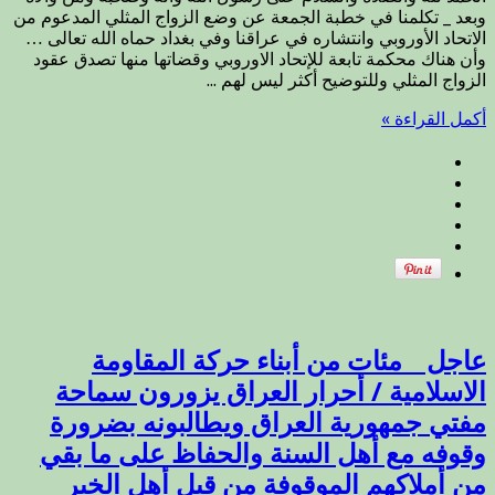
وبعد _ تكلمنا في خطبة الجمعة عن وضع الزواج المثلي المدعوم من
الشيخ
الاتحاد الأوروبي وانتشاره في عراقنا وفي بغداد حماه الله تعالى …
الدكتور
وأن هناك محكمة تابعة للإتحاد الاوروبي وقضاتها منها تصدق عقود
مهدي
الزواج المثلي وللتوضيح أكثر ليس لهم ...
الصميدعي
يبين
أكمل القراءة »
حقيقة
محكمة
المثليين
في
بغداد
.
مغلقة
عاجل _ مئات من أبناء حركة المقاومة
الاسلامية / أحرار العراق يزورون سماحة
مفتي جمهورية العراق ويطالبونه بضرورة
وقوفه مع أهل السنة والحفاظ على ما بقي
من أملاكهم الموقوفة من قبل أهل الخير