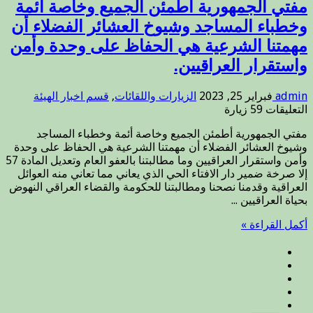
مفتي الجمهورية أطمئن الجميع وخاصة أئمة
وخطباء المساجد وشيوخ العشائر الفضلاء أن
مهمتنا الشرعية هي الحفاظ على وحدة وأمن
واستقرار العراقيين.
admin
فبراير 25, 2023
الزيارات واللقائات
,
قسم اخبار الهيئة
على
التعليقات
59 زيارة
مفتي
مفتي الجمهورية أطمئن الجميع وخاصة أئمة وخطباء المساجد
الجمهورية
وشيوخ العشائر الفضلاء أن مهمتنا الشرعية هي الحفاظ على وحدة
أطمئن
وأمن واستقرار العراقيين وما مطالبتنا بالعفو العام وتعديل المادة 57
الجميع
إلا صرخة ضمير دار الافتاء الحي الذي يعاني مما تعاني منه العوائل
وخاصة
العراقية وقدمنا نصحنا ومطالبتنا للحكومة والقضاء العراقي النهوض
أئمة
بحياة العراقيين ...
وخطباء
المساجد
أكمل القراءة »
وشيوخ
العشائر
الفضلاء
أن
مهمتنا
الشرعية
هي