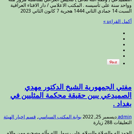
الجمهورية
وواحد سنة على تأسيسه . المكتب الاعلامي / دار الافتاء العراقية
للجيش
السبت 14 جمادي الثاني 1444 هجرية 7 كانون الثاني 2023
العراقي
بمناسبة
أكمل القراءة »
مرور
مئة
وواحد
سنة
على
تأسيسه
.
مغلقة
مفتي الجمهورية الشيخ الدكتور مهدي
الصميدعي يبين حقيقة محكمة المثليين في
بغداد .
admin
ديسمبر 25, 2022
بوابة المكتب السياسي
,
قسم اخبار الهيئة
على
التعليقات
288 زيارة
مفتي
الحمد لله والصلاة والسلام على رسول الله وآله وصحبه ومن والاه
الجمهورية