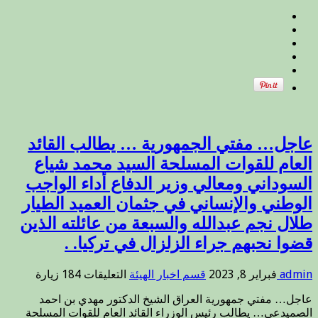
الافتاء
العراقية
مكتب
الأمانة
العامة
الآن
يجري
تواصلا
مستمراً
مع
مكتب
عاجل… مفتي الجمهورية … يطالب القائد
رئيس
العام للقوات المسلحة السيد محمد شياع
الوزراء
السوداني ومعالي وزير الدفاع أداء الواجب
لتحقيق
لقاء
الوطني والإنساني في جثمان العميد الطيار
يجمعه
طلال نجم عبدالله والسبعة من عائلته الذين
بالعلماء
والأئمة
قضوا نحبهم جراء الزلزال في تركيا. .
والخطباء
.
على
admin
فبراير 8, 2023
قسم اخبار الهيئة
التعليقات
184 زيارة
مغلقة
عاجل…
عاجل… مفتي جمهورية العراق الشيخ الدكتور مهدي بن احمد
مفتي
الصميدعي… يطالب رئيس الوزراء القائد العام للقوات المسلحة
الجمهورية