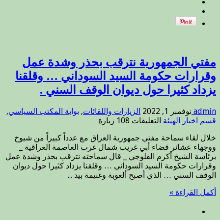
تعالى
)
يدعوا
أئمة
وخطباء
الجمعة
في
مفتي الجمهورية نترقب بحذر وشدة عمل
عموم
وقرارات حكومة السيد السوداني … وقلقنا
البلاد
يزداد كثيرا حول ديوان الوقف السني .
استنكار
مشاركة
ولقاء
admin
نوفمبر 1, 2022
الزيارات واللقائات
,
بوابة المكتب السياسي
,
رئيس
على
قسم اخبار الهيئة
التعليقات
108 زيارة
الجمهورية
مفتي
عبد
خلال لقاء سماحة مفتي جمهورية العراق مع عدداً كبيراً من شيوخ
الجمهورية
اللطيف
ووجهاء عشائر قضاء أبي غريب شمال غرب العاصمة العراقية _
نترقب
رشيد
برئاسة الشيخ أكرم الفلوجي _ قال سماحته نترقب بحذر وشدة عمل
بحذر
وجلوسه
وقرارات حكومة السيد السوداني … وقلقنا يزداد كثيرا حول ديوان
وشدة
بقرب
الوقف السني … الذي أصبح ألعوبة وغنيمة بيد ...
عمل
ممثل
وقرارات
اسرائيل
أكمل القراءة »
حكومة
في
السيد
مؤتمر
السوداني
شرم