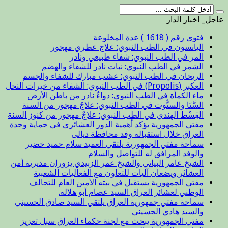
عاجل_ اخبار الدار
فتوى رقم ( 1618 ) عدة المخلوعة
اليانسون في الطب النبوي: علاج عطري مهجور
المر في الطب النبوي: شفاء طبيعي ونادر
الشمر في الطب النبوي: نبات نادر للشفاء والهضم
الريحان في الطب النبوي: عشب مبارك للشفاء والجسم
العكبر (Propolis) في الطب النبوي: الشفاء من خيرات النحل
ماء الكمأة في الطب النبوي: دواءٌ نادر من باطن الأرض
السَّنَا والسنُّوت في الطب النبوي: علاجٌ مهجور من السنة
القِسْط الهندي في الطب النبوي: علاجٌ مهجور من كنوز السنة
مفتي الجمهورية يؤكد أهمية الدور العشائري في حماية وحدة
العراق خلال استقباله وفد محافظة ديالى
سماحة مفتي الجمهورية يلتقي العميد سلام حميد خضير
والوفد المرافق له للتواصل والسلام
الشيخ عامر البياتي والشيخ عمر الزبيدي يزوران مديرية أمن
العشائر ويضعان آليات للتعاون مع الفعاليات الشعبية
مفتي الجمهورية يستقبل في بيته الأمين العام للتحالف
الوطني لعشائر العراق السيد عصام أبو هلاله.
سماحة مفتي جمهورية العراق يلتقي السيد صادق الحسيني
والسيد هادي الحسيني
مفتي الجمهورية يبحث مع لجنة حكماء العراق سبل تعزيز