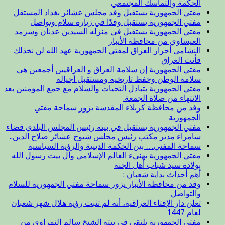
الحكمة والتماسك المجتمعي
مفتي الجمهورية يستقبل وفد مجلس عشائر بغداد المستقل
مفتي الجمهورية يستقبل وفدًا في زيارة سلام وتواصل
مفتي الجمهورية يستقبل في منزله السيدين عدنان وسرمد
العيساوي من محافظة الأنبار
النشامى أحرار العراق لمفتي الجمهورية عهد الله لن نخذلك
فأنت العراق
مفتي الجمهورية إن سلامة العراق و العراقيين أجمعين هي
سلامة الوطن وحفظ تاريخيه ومستقبل أجياله
مفتي الجمهورية يتبادل التحيات والسلام مع جمع المؤمنين بعد
الانتهاء من صلاة الجمعة.
وفد من محافظة كربلاء المقدسة يزور سماحة مفتي
الجمهورية
مفتي الجمهورية يستقبل في بيته رئيس المجلس البلدي قضاء
سامراء مدير مكتب رئيس مجلس شيوخ عشائر صلاح الدين..
سماحة المفتي… بين الحكمة الدينية والرؤية السياسية
مفتي الجمهورية يهنيء العالم الإسلامي وآل بيت رسول الله
بولادة سيد شباب أهل الجنة
أهم أحداث بداية شعبان :
وفد من محافظة الأنبار يزور سماحة مفتي الجمهورية للسلام
والتواصل
تعلن دار الإفتاء العراقية، أنه لم تثبت رؤية هلال شهر شعبان
لعام 1447
مفتي الجمهورية يلتقي في بيته الشيخ سالم النمراوي من