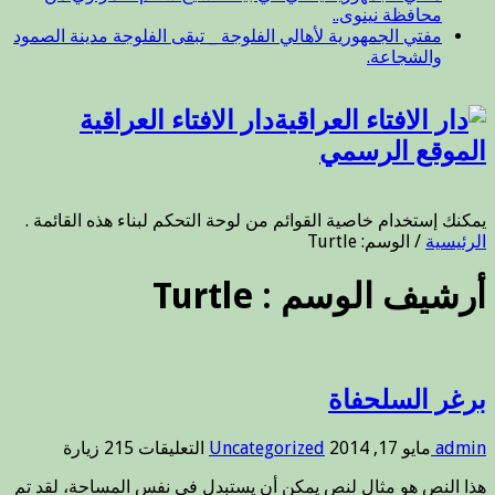
محافظة نينوى..
مفتي الجمهورية لأهالي الفلوجة _ تبقى الفلوجة مدينة الصمود
والشجاعة.
دار الافتاء العراقية
الموقع الرسمي
يمكنك إستخدام خاصية القوائم من لوحة التحكم لبناء هذه القائمة .
الرئيسية
/
الوسم:
Turtle
أرشيف الوسم :
Turtle
برغر السلحفاة
على
admin
مايو 17, 2014
Uncategorized
التعليقات
215 زيارة
برغر
هذا النص هو مثال لنص يمكن أن يستبدل في نفس المساحة، لقد تم
السلحفاة