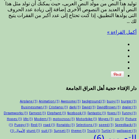
توليد هذا النص من مولد النص العربى، حيث يمكنك أن تولد مثل هذا
مغلقة
النص أو العديد من النصوص الأخرى إضافة إلى زيادة عدد الحروف
التى يولدها التطبيق، إذا كنت تحتاج إلى عدد أكبر من الفقرات يتيح
لك ...
أكمل القراءة »
دار الإفتاء حجية أهل العراق الجامعة
Airplane
(1)
Animation
(1)
Awesome
(1)
background
(1)
buoy
(1)
burger
(1)
Businessman
(1)
Cristiano
(1)
dark
(1)
David
(1)
DavidBrown
(1)
dealer
(1)
Dreamworks
(1)
Earnest
(1)
Elephant
(1)
facebook
(1)
Fantastic
(1)
foxes
(1)
Funny
(1)
Hopes
(1)
life
(1)
Modern
(1)
motocross
(1)
Motorbike
(1)
Moyes
(1)
on
(1)
Picture
(1)
Puppy
(1)
Red
(1)
road
(1)
Ronaldo
(1)
Selections
(1)
speed
(1)
Speedback
(1)
(1)
wallpaper
(1)
Turtle
(1)
Truck
(1)
theme
(1)
Sunset
(1)
suit
(1)
stunt
الأموال
(1)
التصميم
(6)