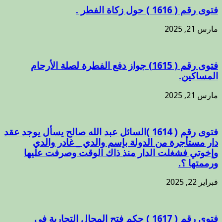
فتوى رقم ( 1616 ) حول زكاة الفطر .
مارس 21, 2025
فتوى رقم ( 1615) جواز دفع الفطرة لصلة الأرحام
المساكين.
مارس 21, 2025
فتوى رقم ( 1614 )السائل عبد الله صالح يسأل يوجد عقد
دار مستأجرة من الدولة بإسم والدي _ غادر والدي
وإخوتي فشغلت الدار منذ ذاك الوقت وصرفت عليها
ورممتها ؟.
فبراير 22, 2025
فتوى رقم ( 1617 ) حكم فتح المحال التجارية في