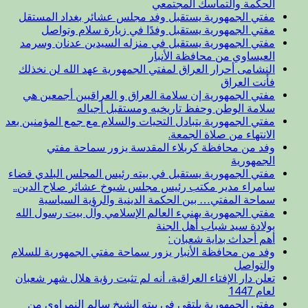
الحكمة والتماسك المجتمعي
مفتي الجمهورية يستقبل وفد مجلس عشائر بغداد المستقل
مفتي الجمهورية يستقبل وفدًا في زيارة سلام وتواصل
مفتي الجمهورية يستقبل في منزله السيدين عدنان وسرمد
العيساوي من محافظة الأنبار
النشامى أحرار العراق لمفتي الجمهورية عهد الله لن نخذلك
فأنت العراق
مفتي الجمهورية إن سلامة العراق و العراقيين أجمعين هي
سلامة الوطن وحفظ تاريخيه ومستقبل أجياله
مفتي الجمهورية يتبادل التحيات والسلام مع جمع المؤمنين بعد
الانتهاء من صلاة الجمعة.
وفد من محافظة كربلاء المقدسة يزور سماحة مفتي
الجمهورية
مفتي الجمهورية يستقبل في بيته رئيس المجلس البلدي قضاء
سامراء مدير مكتب رئيس مجلس شيوخ عشائر صلاح الدين..
سماحة المفتي… بين الحكمة الدينية والرؤية السياسية
مفتي الجمهورية يهنيء العالم الإسلامي وآل بيت رسول الله
بولادة سيد شباب أهل الجنة
أهم أحداث بداية شعبان :
وفد من محافظة الأنبار يزور سماحة مفتي الجمهورية للسلام
والتواصل
تعلن دار الإفتاء العراقية، أنه لم تثبت رؤية هلال شهر شعبان
لعام 1447
مفتي الجمهورية يلتقي في بيته الشيخ سالم النمراوي من