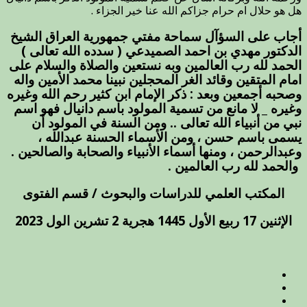
هل هو حلال ام حرام جزاكم الله عنا خير الجزاء .
)
حكم
أجاب على السؤآل سماحة مفتي جمهورية العراق الشيخ
تسمية
الدكتور مهدي بن احمد الصميدعي ( سدده الله تعالى )
المولود
دانيال
الحمد لله رب العالمين وبه نستعين والصلاة والسلام على
..
امام المتقين وقائد الغر المحجلين نبينا محمد الأمين واله
مغلقة
وصحبه أجمعين وبعد : ذكر الإمام ابن كثير رحم الله وغيره
وغيره _ لا مانع من تسمية المولود باسم دانيال فهو اسم
نبي من أنبياء الله تعالى .. ومن السنة في المولود أن
يسمى باسم حسن ، ومن الأسماء الحسنة عبدالله ،
وعبدالرحمن ، ومنها أسماء الأنبياء والصحابة والصالحين .
والحمد لله رب العالمين .
المكتب العلمي للدراسات والبحوث / قسم الفتوى
الإثنين 17 ربيع الأول 1445 هجرية 2 تشرين الول 2023