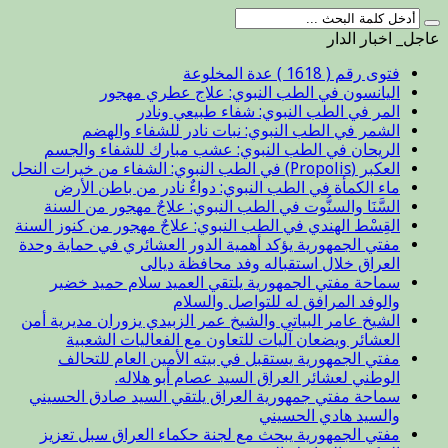
عاجل_ اخبار الدار
فتوى رقم ( 1618 ) عدة المخلوعة
اليانسون في الطب النبوي: علاج عطري مهجور
المر في الطب النبوي: شفاء طبيعي ونادر
الشمر في الطب النبوي: نبات نادر للشفاء والهضم
الريحان في الطب النبوي: عشب مبارك للشفاء والجسم
العكبر (Propolis) في الطب النبوي: الشفاء من خيرات النحل
ماء الكمأة في الطب النبوي: دواءٌ نادر من باطن الأرض
السَّنَا والسنُّوت في الطب النبوي: علاجٌ مهجور من السنة
القِسْط الهندي في الطب النبوي: علاجٌ مهجور من كنوز السنة
مفتي الجمهورية يؤكد أهمية الدور العشائري في حماية وحدة
العراق خلال استقباله وفد محافظة ديالى
سماحة مفتي الجمهورية يلتقي العميد سلام حميد خضير
والوفد المرافق له للتواصل والسلام
الشيخ عامر البياتي والشيخ عمر الزبيدي يزوران مديرية أمن
العشائر ويضعان آليات للتعاون مع الفعاليات الشعبية
مفتي الجمهورية يستقبل في بيته الأمين العام للتحالف
الوطني لعشائر العراق السيد عصام أبو هلاله.
سماحة مفتي جمهورية العراق يلتقي السيد صادق الحسيني
والسيد هادي الحسيني
مفتي الجمهورية يبحث مع لجنة حكماء العراق سبل تعزيز