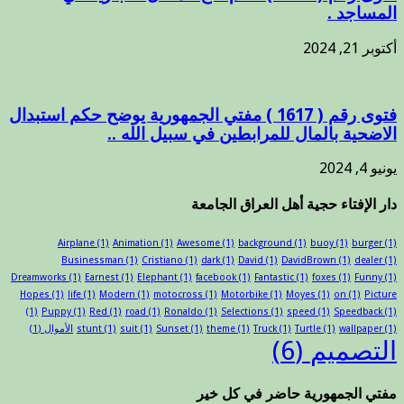
المساجد .
أكتوبر 21, 2024
فتوى رقم ( 1617 ) مفتي الجمهورية يوضح حكم استبدال
الاضحية بالمال للمرابطين في سبيل الله ..
يونيو 4, 2024
دار الإفتاء حجية أهل العراق الجامعة
Airplane
(1)
Animation
(1)
Awesome
(1)
background
(1)
buoy
(1)
burger
(1)
Businessman
(1)
Cristiano
(1)
dark
(1)
David
(1)
DavidBrown
(1)
dealer
(1)
Dreamworks
(1)
Earnest
(1)
Elephant
(1)
facebook
(1)
Fantastic
(1)
foxes
(1)
Funny
(1)
Hopes
(1)
life
(1)
Modern
(1)
motocross
(1)
Motorbike
(1)
Moyes
(1)
on
(1)
Picture
(1)
Puppy
(1)
Red
(1)
road
(1)
Ronaldo
(1)
Selections
(1)
speed
(1)
Speedback
(1)
(1)
wallpaper
(1)
Turtle
(1)
Truck
(1)
theme
(1)
Sunset
(1)
suit
(1)
stunt
الأموال
(1)
التصميم
(6)
مفتي الجمهورية حاضر في كل خير