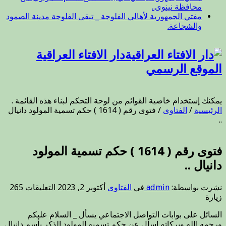
محافظة نينوى..
مفتي الجمهورية لأهالي الفلوجة _ تبقى الفلوجة مدينة الصمود
والشجاعة.
دار الافتاء العراقية
الموقع الرسمي
يمكنك إستخدام خاصية القوائم من لوحة التحكم لبناء هذه القائمة .
الرئيسية
/
الفتاوى
/
فتوى رقم ( 1614 ) حكم تسمية المولود دانيال
..
فتوى رقم ( 1614 ) حكم تسمية المولود
دانيال ..
على
نشرت بواسطة:
admin
في
الفتاوى
أكتوبر 2, 2023
التعليقات
265
فتوى
زيارة
رقم
السائل على بوابات التواصل الاجتماعي يسأل _ السلام عليكم
(
ورحمه الله وبركاته اسأل عن حكم تسميه المولود الذكر بأسم دانيال
1614