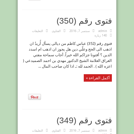
فتوى رقم (350)
على
admin
سبتمبر 7, 2016
الفتاوى
التعليقات
فتوى
140 زيارة
رقم
(350)
فتوى رقم (352) عباس كاظم من ديالى يسأل أًريدُ ان
مغلقة
اذهب الى الحج وعلّي دين هل يجوز ان اذهب ام اسدد
الدين ؟ أفتونا جزاكم الله خيراً. أجاب سماحة مفتي
العراق العلامة الشيخ الدكتور مهدي بن احمد الصميدعي (
اعزه الله ) . الحمد لله :ـ اذا كان صاحب المال ...
أكمل القراءة »
فتوى رقم (349)
على
admin
سبتمبر 7, 2016
الفتاوى
التعليقات
فتوى