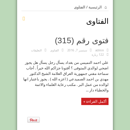
الرئيسية
/
الفتاوى
الفتاوى
فتوى رقم (315)
على
admin
سبتمبر 7, 2016
الفتاوى
التعليقات
فتوى
122 زيارة
رقم
(315)
علي احمد التميمي من بغداد يسأل رجل يسأل هل يجوز
مغلقة
اضحي لوالدي المتوفى ؟ أفتونا جزاكم الله خيراً . أجاب
سماحة مفتي جمهورية العراق العلامة الشيخ الدكتور
مهدي بن احمد الصميدعي ( اعزه الله ) . يجوز باعتبار انها
لوالده من عمل البر . مكتب رعاية العلماء والائمة
والخطباء دار ...
أكمل القراءة »