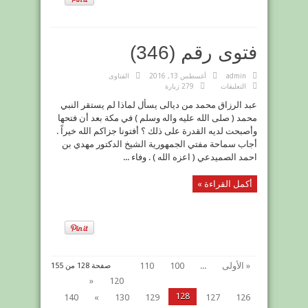
فتوى رقم (346)
admin
أغسطس 13, 2016
الفتاوى
على
التعليقات
279 زيارة
فتوى
رقم
عبد الرزاق محمد من ديالى يسأل لماذا لم يستقر النبي
(346)
مغلقة
محمد ( صلى الله عليه واله وسلم ) في مكة بعد أن فتحها
وأصبحت لديه القدرة على ذلك ؟ أفتونا جزاكم الله خيراً .
أجاب سماحة مفتي الجمهورية الشيخ الدكتور مهدي بن
احمد الصميدعي ( اعزه الله ) . وفاء ...
أكمل القراءة »
« الأولى
...
100
110
صفحة 128 من 155
«
120
128
140
»
130
129
127
126