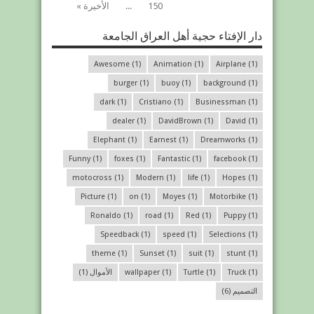
150
...
الأخيرة »
دار الإفتاء حجية أهل العراق الجامعة
Awesome
(1)
Animation
(1)
Airplane
(1)
burger
(1)
buoy
(1)
background
(1)
dark
(1)
Cristiano
(1)
Businessman
(1)
dealer
(1)
DavidBrown
(1)
David
(1)
Elephant
(1)
Earnest
(1)
Dreamworks
(1)
Funny
(1)
foxes
(1)
Fantastic
(1)
facebook
(1)
motocross
(1)
Modern
(1)
life
(1)
Hopes
(1)
Picture
(1)
on
(1)
Moyes
(1)
Motorbike
(1)
Ronaldo
(1)
road
(1)
Red
(1)
Puppy
(1)
Speedback
(1)
speed
(1)
Selections
(1)
theme
(1)
Sunset
(1)
suit
(1)
stunt
(1)
(1)
Truck
(1)
Turtle
(1)
wallpaper
الأموال
(1)
التصميم
(6)