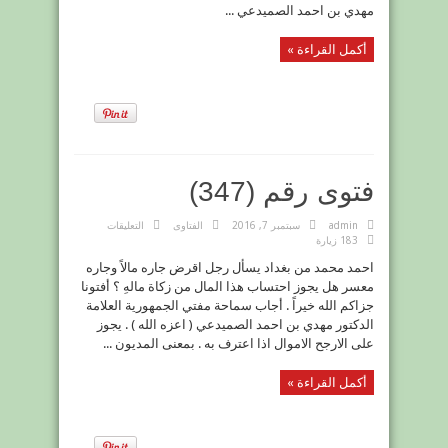
مهدي بن احمد الصميدعي ...
أكمل القراءة »
فتوى رقم (347)
على
admin
سبتمبر 7, 2016
الفتاوى
التعليقات
فتوى
183 زيارة
رقم
(347)
احمد محمد من بغداد يسأل رجل اقرض جاره مالاً وجاره
مغلقة
معسر هل يجوز احتساب هذا المال من زكاة مالهِ ؟ أفتونا
جزاكم الله خيراً . أجاب سماحة مفتي الجمهورية العلامة
الدكتور مهدي بن احمد الصميدعي ( اعزه الله ) . يجوز
على الارجح الاموال اذا اعترف به . بمعنى المديون ...
أكمل القراءة »