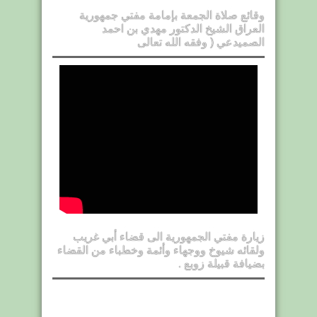
وقائع صلاة الجمعة بإمامة مفتي جمهورية
العراق الشيخ الدكتور مهدي بن احمد
الصميدعي ( وفقه الله تعالى
زيارة مفتي الجمهورية الى قضاء أبي غريب
ولقائه شيوخ ووجهاء وأئمة وخطباء من القضاء
بضيافة قبيلة زوبع .