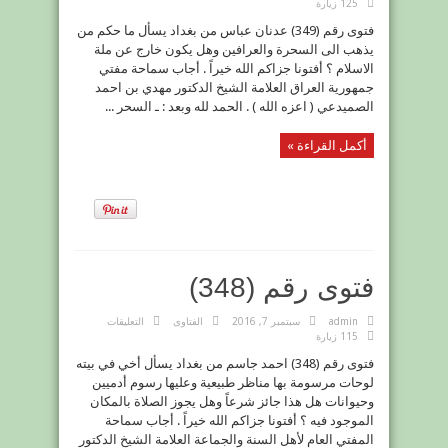
125 زيارة
رقم
(349)
فتوى رقم (349) عدنان عباس من بغداد يسأل ما حكم من
مغلقة
يذهب الى السحرة والعرافين وهل يكون خارج عن ملة
الاسلام ؟ أفتونا جزاكم الله خيراً . أجاب سماحة مفتي
جمهورية العراق العلامة الشيخ الدكتور مهدي بن احمد
الصميدعي ( اعزه الله ) . الحمد لله وبعد : ـ السحر ...
أكمل القراءة »
فتوى رقم (348)
على
admin
سبتمبر 7, 2016
الفتاوى
التعليقات
فتوى
115 زيارة
رقم
(348)
فتوى رقم (348) احمد جاسم من بغداد يسأل أخي في بيته
مغلقة
لوحات مرسومة بها مناظر طبيعية وعليها رسوم أدميين
وحيوانات هل هذا جائز شرعاً وهل يجوز الصلاة بالمكان
الموجود فيه ؟ أفتونا جزاكم الله خيراً . أجاب سماحة
المفتي العام لأهل السنة والجماعة العلامة الشيخ الدكتور