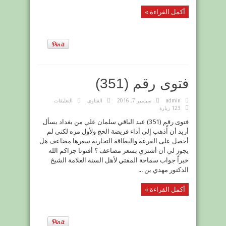
أكمل القراءة »
فتوى رقم (351)
على
admin
سبتمبر 7, 2016
الفتاوى
التعليقات
فتوى
123 زيارة
رقم
(351)
فتوى رقم (351) عبد الباقي سلمان علي من بغداد يسأل
مغلقة
أريد أن أّذهب إلى أداء فريضة الحج ولأول مره لكني لم
أحصل على القرعة والبطاقة التجارية سعرها مضاعف هل
يجوز لي أن أشتري بسعر مضاعف ؟ أفتونا جزاكم الله
خيراً جواب سماحة المفتي لأهل السنة العلامة الشيخ
الدكتور مهدي بن ...
أكمل القراءة »