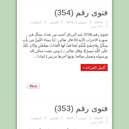
فتوى رقم (354)
على
admin
سبتمبر 7, 2016
الفتاوى
التعليقات
فتوى
151 زيارة
رقم
(354)
فتوى رقم (354) عبد الرزاق أحمد من بغداد يسأل في
مغلقة
سورة الاحزاب الآية 30 قال تعالى : {يَا نِسَاءَ النَّبِيِّ مَن يَأْتِ
مِنكُنَّ بِفَاحِشَةٍ مُّبَيِّنَةٍ يُضَاعَفْ لَهَا الْعَذَابُ ضِعْفَيْنِ وَكَانَ ذَلِكَ
عَلَى اللَّهِ يَسِيرًا}. وقال تعالى :ـ { ومن يقنت منكن لله
ورسوله وتعمل صالحا نؤتها أجرها مرتين } لماذا ...
أكمل القراءة »
فتوى رقم (353)
على
admin
سبتمبر 7, 2016
الفتاوى
التعليقات
فتوى
123 زيارة
رقم
(353)