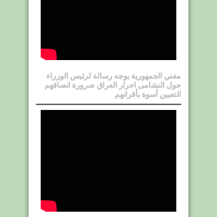
مفتي الجمهورية يوجه رسالة لرئيس الوزراء
حول النشامى احرار العراق ضرورة انصافهم
التعيين أسوة بأقرانهم