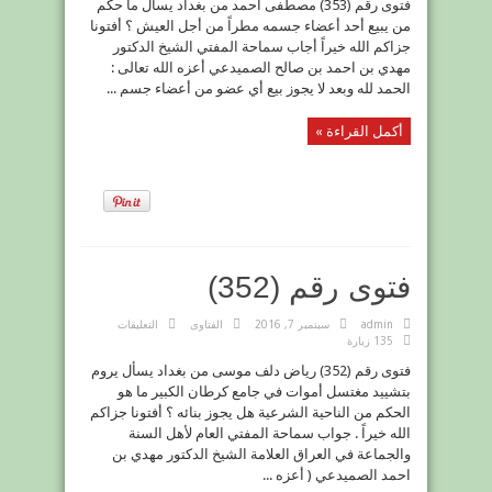
فتوى رقم (353) مصطفى أحمد من بغداد يسأل ما حكم
مغلقة
من يبيع أحد أعضاء جسمه مطراً من أجل العيش ؟ أفتونا
جزاكم الله خيراً أجاب سماحة المفتي الشيخ الدكتور
مهدي بن احمد بن صالح الصميدعي أعزه الله تعالى :
الحمد لله وبعد لا يجوز بيع أي عضو من أعضاء جسم ...
أكمل القراءة »
فتوى رقم (352)
على
admin
سبتمبر 7, 2016
الفتاوى
التعليقات
فتوى
135 زيارة
رقم
(352)
فتوى رقم (352) رياض دلف موسى من بغداد يسأل يروم
مغلقة
بتشييد مغتسل أموات في جامع كرطان الكبير ما هو
الحكم من الناحية الشرعية هل يجوز بنائه ؟ أفتونا جزاكم
الله خيراً . جواب سماحة المفتي العام لأهل السنة
والجماعة في العراق العلامة الشيخ الدكتور مهدي بن
احمد الصميدعي ( أعزه ...