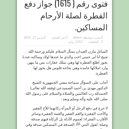
فتوى رقم ( 1615) جواز دفع
الفطرة لصلة الأرحام
المساكين.
نشرت بواسطة:
admin
في
الفتاوى
مارس 21, 2025
على
التعليقات
225 زيارة
فتوى
رقم
السائل مازن العيدان يسأل السلام عليكم ورحمة الله…
(
1615)
شيخ انا لي عمتي اخت والدي ما عندها اولاد وساكنه عندنا
جواز
دفع
يجوز اطلع الفطره لها وهي تملك عقارات بس ما بيهن
الفطرة
لصلة
وارد املاكها جامده وهي بحاجه فلوس هل يجوز لها
الأرحام
الفطرة.
المساكين.
مغلقة
أجاب على السؤآل سماحة مفتي الجمهورية الشيخ
الدكتور مهدي بن أحمد الصميدعي (وفقه الله تعالى)
الحمدلله رب العالمين والصلاة والسلام على رسول الله
صلى الله عليه وآله وسلم وبعد :
لا حرج في دفع الرجل أو المرأة زكاتهما للأخ
الفقير
والأخت الفقيرة والعم الفقير والعمة الفقيرة وسائر
الأقارب الفقراء؛ لعموم الأدلة بل الزكاة فيهم صدقة
وصلة؛ لقول النبي ﷺ: الصدقة في المسكين صدقة وفي