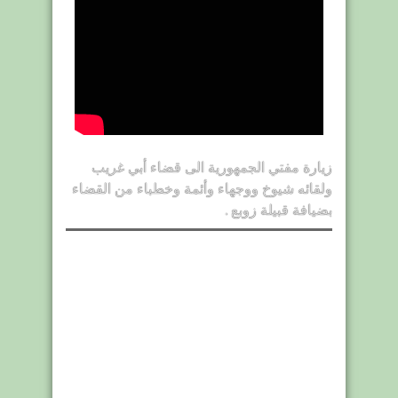
زيارة مفتي الجمهورية الى قضاء أبي غريب
ولقائه شيوخ ووجهاء وأئمة وخطباء من القضاء
بضيافة قبيلة زوبع .