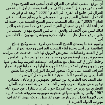
أن موقع المفتي العام في العراق الذي أنتخب فيه الشيخ مهدي
الصميدعي من قبل ” عشرة ألاف من أئمة ومشايخ أهل السنة في
العراق في جامع أم القرى في العام ” 2003 ” وبعد قيام قوات
ألاحتلال بأعتقال الشيخ مهدي الصميدعي ولم يطلق سراحه ألا في
العام ” 2008 ” بقي ذلك المنصب بأسم الشيخ الصميدعي , حيث لم
تجر أنتخابات أخرى تستبدل الشيخ الصميدعي كما صرح هو بذلك ,
لذلك ليس من ألانصاف والحق أن ينافس الشيخ مهدي الصميدعي
على موقع حصل عليه بأنتخابات حرة ومباشرة وبدون أملاءات من
أحد ؟
واليوم عندما يتصدى الشيخ الصميدعي لدرء الفتنة وكبح جماح
الطائفية من أجل وحدة أبناء الشعب العراقي ووحدة العراق , رأينا
أبواق الفتنة وفضائيات التحريض لايروق لها ذلك , فدخلت في مزايدة
مسعورة , ومساومة يعرف رخصاها ولايبدو لها وجه غير التدليس
وخلط ألاوراق كما تفعل مع تظاهرات المنطقة الغربية وما نجم عنها
من شروخ وفتن لم تكن حادثة الحويجة أولها ولا أخراها نتيجة أصرار
أطراف الفتنة على الولاء لمحور أمريكا التوراتي الذي بدأ يطبق
التطبيع ويبيع القضية الفلسطينية علنا من خلال كل من :-
عقد المصالحة الظاهرية بين نتنياهو الصهيوني وأوردغان العثماني
توقيع بعض وزراء العرب بأسم الجامعة العربية المصادرة بالمال
القطري مع وزير خارجية أمريكا جون كيري بالتنازل عن حدود عام
1967 والتي رد عليها نتنياهو بعنجهية صهيونية معروفة عندما قال :
نحن لايهمنا تبادل أرض بأرض فهذه تفاصيل , ولكن يهمنا ألاعتراف
بيهودية الدولة العبرية ؟