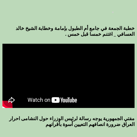
خطبة الجمعة في جامع أم الطبول بإمامة وخطابة الشيخ خالد
العسافي _ اغتنم خمسا قبل خمس .
مفتي الجمهورية يوجه رسالة لرئيس الوزراء حول النشامى احرار
العراق ضرورة انصافهم التعيين أسوة بأقرانهم