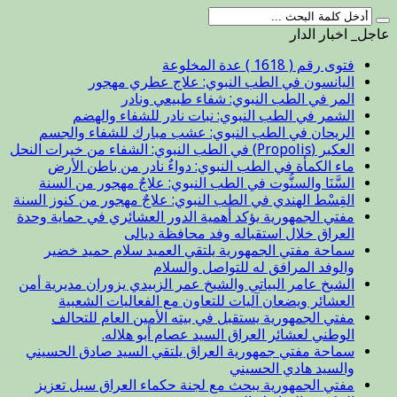
عاجل_ اخبار الدار
فتوى رقم ( 1618 ) عدة المخلوعة
اليانسون في الطب النبوي: علاج عطري مهجور
المر في الطب النبوي: شفاء طبيعي ونادر
الشمر في الطب النبوي: نبات نادر للشفاء والهضم
الريحان في الطب النبوي: عشب مبارك للشفاء والجسم
العكبر (Propolis) في الطب النبوي: الشفاء من خيرات النحل
ماء الكمأة في الطب النبوي: دواءٌ نادر من باطن الأرض
السَّنَا والسنُّوت في الطب النبوي: علاجٌ مهجور من السنة
القِسْط الهندي في الطب النبوي: علاجٌ مهجور من كنوز السنة
مفتي الجمهورية يؤكد أهمية الدور العشائري في حماية وحدة
العراق خلال استقباله وفد محافظة ديالى
سماحة مفتي الجمهورية يلتقي العميد سلام حميد خضير
والوفد المرافق له للتواصل والسلام
الشيخ عامر البياتي والشيخ عمر الزبيدي يزوران مديرية أمن
العشائر ويضعان آليات للتعاون مع الفعاليات الشعبية
مفتي الجمهورية يستقبل في بيته الأمين العام للتحالف
الوطني لعشائر العراق السيد عصام أبو هلاله.
سماحة مفتي جمهورية العراق يلتقي السيد صادق الحسيني
والسيد هادي الحسيني
مفتي الجمهورية يبحث مع لجنة حكماء العراق سبل تعزيز