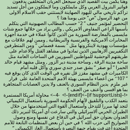
وهنا يكمن بيت القصيد الذي سيجعل العربان المتخلفين يدفعون
فواتير البترول العربي وكل مايملكون وما لايملكون من أجل تسديد
تراكم تاريخي مالي لليهود الصهاينة لايستثني حقب ألاسلام ألاولى
من عهد الرسول “ص” حتى يومنا هذا ؟
التحضير لمؤتمر جنيف ” 2″ حسب المطالب الصهيونية التي يتكلم
بأسمها الراعي المفاوض ألامريكي , والتي يراد من خلالها جمع شتات
مايسمى بالمعارضة السورية من الذين كانوا عملاء في خدمة أجهزة
المخابرات ألامريكية والفرنسية والبريطانية , وممن لهم علاقات مع
مؤسسات يهودية لاينكرونها مثل ” بسمة قضماني ” ومن المتطرفين
التكفيريين ألارهابيين الذين تمادوا في مشاهد القتل وألاعدام على
طريقتهم الوحشية للمواطنين السوريين في الساحات العامة مثل
ساحة مدينة الرقة , وساحة مدينة دير الزور , ومثل مشهد قيام خالد
الحمرا ” أبو صقر ” بشق صدر جندي سوري وأكل قلبه أمام
الكاميرات في مشهد مقزز قل نفيره في الوقت الذي كان يوقع فيه
” 107″ من أعضاء مايسمى بهيئة ألامم المتحدة العامة على قرار
غير ملزم يدين النظام السوري بالعنف ولا يدين العصابات المتجاهرة
بما هو أقسى وأعنف من العنف ؟
<!–[if !supportLists]–>4- <!–[endif]–> محاولة أمريكا المستمرة
بتعمد الكذب والتلفيق لآتهام الحكومة السورية بأستعمال الكيميائي
لتجد لها مبررا للتدخل وأستعمال القوة التي أستخدمتها من خلال
الطيران الحربي ألاسرائيلي والتي سارعت أي أمريكا لتبرير ذلك
العدوان بعنوان حق أسرائيل في الدفاع عن نفسها ومنع وصول
الصواريخ الى حزب الله ؟ في حين أن بعض المنظمات التابعة للآمم
المتحدة أعترفت بقيام جبهة النصرة بأستعمال الغاز الكيميائي ”