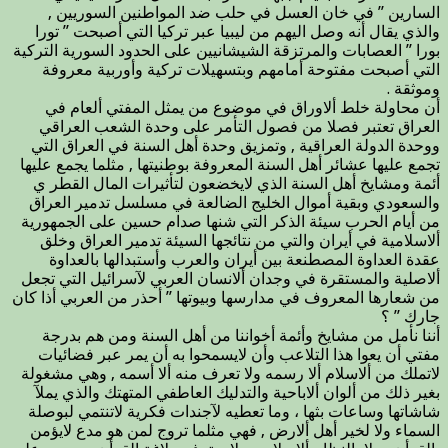
السارين ” في خان العسل في حلب ضد المواطنين السوريين ,
والذي يقال أنه وصل اليهم من ليبيا عبر تركيا التي أصبحت ” تورا
بورا ” العصابات والمرتزقة الشيشانيين على الحدود السورية التركية
التي أصبحت مفتوحة أمامهم وبتسهيلات تركية وأوربية معروفة
وموثقة .
أن محاولة خلط ألاوراق في موضوع من يمثل المفتي ألعام في
العراق تعتبر فصلا من فصول التأمر على وحدة الشعب العراقي
ووحدة الدولة العراقية , وتمزيق وحدة أهل السنة في العراق التي
تجمع عليها عشائر أهل السنة المعروفة بوطنيتها , مثلما يجمع عليها
أئمة ومشايخ أهل السنة الذي لايخضعون لتأثيرات المال القطر ي
والسعودي وبقية أموال الخليج الضالعة في مسلسل تدمير العراق
من أيام الحرب سيئة الذكر التي شنها صدام حسين على الجمهورية
ألاسلامية في أيران والتي من نتائجها السيئة تدمير العراق وخلق
عقدة العداوة المصطنعة بين أيران والعرب وأستبدالها بالعداوة
ألاصلية والمستقرة في وجدان ألانسان العربي لآسرائيل التي تجعل
من شعارها المعروف في مدارسها وبيوتها ” أحذر من العربي أذا كان
جارك ” ؟
أننا نأمل من مشايخ وأئمة أخواننا من أهل السنة ومن هم بدرجة
مفتي أن يعوا هذا التلاعب وأن لايسمحوا به أن يمر عبر فضائيات
لاتملك من ألاسلام ألا رسمه ولا تعرف منه ألا أسمه , وهي مشغولة
بغير ذلك من ألوان ألاباحية والتدليك العاطفي المتهتك والذي يملآ
شاشاتها وساعات بثها ، وما تعطيه لآجندات فكرية لاتنتمي لبوصلة
السماء ولا لخير أهل ألارض , فهي مثلما تروج لمن هو مدع لايؤمن