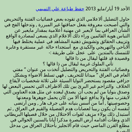
عراقية
وطنية
الأحد 19 أيار/مايو 2013
حفظ
طباعة
علي التميمي
مغلقة
حاول التضليل ألاعلامي الذي تقوده بعض فضائيات الفتنة والتحريض
والتي أصبحت معروفة بفعل حماقتها غير المبررة , وتدخلها الفج في
الشأن العراقي بما لايعبر عن مهنية أعلامية بمقدار مايعبر عن
التباس هوية القائمين وراء ذلك ألاعلام الذي يسعى لمصادرة الواقع
وتزييف الحقائق وتشويش ذهنية المشاهد في عملية يختلط فيها
ألاباحي والتهريجي والكيدي مع أستجداء حالة غير مستقرة وعابرة
للتمسك بالمتدين على عجل على طريقة :-
وقصيدة قد قلتها ليقال من ذا قالها
تأتي الملوك غريبة ليقال من ذا قالها ؟
وفضائيات الفتنة والتحريض والتضليل أتخذت من عنوان ” مفتي
العام في العراق ” ميدانا للتحريف , فهي تسلط ألاضواء وبشكل
جزافي مقصود يستحضر النوايا السيئة على ثلاثة شخصيات لآيقاع
الخلاف والتزاحم غير البرئ بين تلك ألاطراف التي تحمس البعض لها
وصدق بنوايا من لم يجب أن يصدق لبعده عن مثل هذه العناوين التي
لايقترب منها ولا يدافع عنها ألا من كان يحمل جوهرها ومعدنها
وخصوصيتها , أما من أسس بنيانه على جرف هار , ومن أرتضى
لنفسه أن يكون ربيبا لعصابات هدم الفضيلة والقيم في العراق , ثم
أستبدل ذلك بولاء مزيف لقوات ألاحتلال من خلال فصيلها البريطاني
الذي وطأت أقدامه أرض البصرة مذكرا أيانا بالسنين الخوالي في
مطلع القرن الماضي حيث قام ألانجليز بأحتلال العراق من مدخل
البصرة .