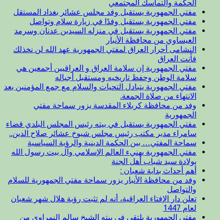
الحكمة والتماسك المجتمعي
مفتي الجمهورية يستقبل وفد مجلس عشائر بغداد المستقل
مفتي الجمهورية يستقبل وفدًا في زيارة سلام وتواصل
مفتي الجمهورية يستقبل في منزله السيدين عدنان وسرمد
العيساوي من محافظة الأنبار
النشامى أحرار العراق لمفتي الجمهورية عهد الله لن نخذلك
فأنت العراق
مفتي الجمهورية إن سلامة العراق و العراقيين أجمعين هي
سلامة الوطن وحفظ تاريخيه ومستقبل أجياله
مفتي الجمهورية يتبادل التحيات والسلام مع جمع المؤمنين بعد
الانتهاء من صلاة الجمعة.
وفد من محافظة كربلاء المقدسة يزور سماحة مفتي
الجمهورية
مفتي الجمهورية يستقبل في بيته رئيس المجلس البلدي قضاء
سامراء مدير مكتب رئيس مجلس شيوخ عشائر صلاح الدين..
سماحة المفتي… بين الحكمة الدينية والرؤية السياسية
مفتي الجمهورية يهنيء العالم الإسلامي وآل بيت رسول الله
بولادة سيد شباب أهل الجنة
أهم أحداث بداية شعبان :
وفد من محافظة الأنبار يزور سماحة مفتي الجمهورية للسلام
والتواصل
تعلن دار الإفتاء العراقية، أنه لم تثبت رؤية هلال شهر شعبان
لعام 1447
مفتي الجمهورية يلتقي في بيته الشيخ سالم النمراوي من