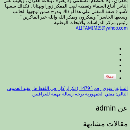
بالقرأن , ولا بالنظام ألاسلامي ولا يعترف ببلاغة القرأن , ويعيب على
الناس أتباع السماء وتعطيه لقب المفكر زورا وبهتانا , فكذلك سعيها
لآسباغ صفة المفتي على هذا أو ذاك يندرج ضمن توجهها الخائب
وسعيها الخاسر ” ويمكرون ويمكر الله والله خير الماكرين ” .
رئيس مركز الدراسات وألابحاث الوطنية
ALITAMIMI5@yahoo.com
السابق:
فتوى رقم ( 1479 ) تكرار كان في اللفظ هل يفيد العموم .
التالي:
مفتي الجمهورية يوجه رسالة مهمة للعراقيين
عن admin
مقالات مشابهة