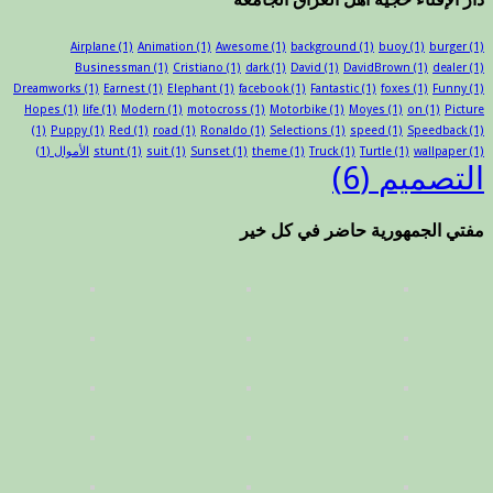
Airplane
(1)
Animation
(1)
Awesome
(1)
background
(1)
buoy
(1)
burger
(1)
Businessman
(1)
Cristiano
(1)
dark
(1)
David
(1)
DavidBrown
(1)
dealer
(1)
Dreamworks
(1)
Earnest
(1)
Elephant
(1)
facebook
(1)
Fantastic
(1)
foxes
(1)
Funny
(1)
Hopes
(1)
life
(1)
Modern
(1)
motocross
(1)
Motorbike
(1)
Moyes
(1)
on
(1)
Picture
(1)
Puppy
(1)
Red
(1)
road
(1)
Ronaldo
(1)
Selections
(1)
speed
(1)
Speedback
(1)
(1)
wallpaper
(1)
Turtle
(1)
Truck
(1)
theme
(1)
Sunset
(1)
suit
(1)
stunt
الأموال
(1)
التصميم
(6)
مفتي الجمهورية حاضر في كل خير