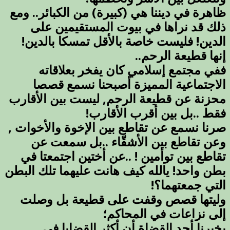
ظاهرة في ديننا هي (كبيرة) من الكبائر.. ومع
ذلك قد نراها في بيوت المستقيمين على
الدين! فليست خاصة
بالأقل تمسكا بالدين!
إنها قطيعة الرحم..
ففي مجتمع إسلامي كان يفخر بعلاقاته
الاجتماعية المميزة أصبحنا نسمع قصصا
محزنة عن قطيعة الرحم, ليست بين الأقارب
فقط ..بل بين أقرب الأقارب!
صرنا نسمع عن تقاطع بين الإخوة والأخوات ,
وعن تقاطع بين الأشقّاء ..بل سمعت عن
تقاطع بين توأمين ! ..عن أختين اجتمعتا في
بطن واحد! يالله كيف هانت عليهما تلك البطن
التي جمعتهما؟!
وليتها قصص وقفت على قطيعة بل وصلت
إلى نزاعات في المحاكم؛
يخبرنا أحد القضاة أن أكثر القضايا في