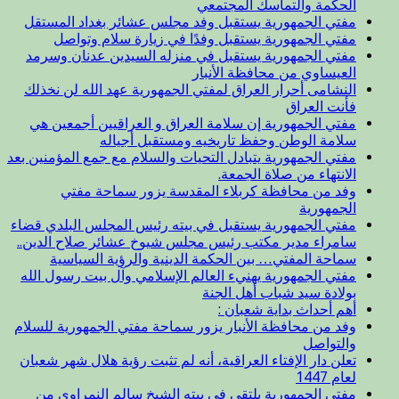
الحكمة والتماسك المجتمعي
مفتي الجمهورية يستقبل وفد مجلس عشائر بغداد المستقل
مفتي الجمهورية يستقبل وفدًا في زيارة سلام وتواصل
مفتي الجمهورية يستقبل في منزله السيدين عدنان وسرمد
العيساوي من محافظة الأنبار
النشامى أحرار العراق لمفتي الجمهورية عهد الله لن نخذلك
فأنت العراق
مفتي الجمهورية إن سلامة العراق و العراقيين أجمعين هي
سلامة الوطن وحفظ تاريخيه ومستقبل أجياله
مفتي الجمهورية يتبادل التحيات والسلام مع جمع المؤمنين بعد
الانتهاء من صلاة الجمعة.
وفد من محافظة كربلاء المقدسة يزور سماحة مفتي
الجمهورية
مفتي الجمهورية يستقبل في بيته رئيس المجلس البلدي قضاء
سامراء مدير مكتب رئيس مجلس شيوخ عشائر صلاح الدين..
سماحة المفتي… بين الحكمة الدينية والرؤية السياسية
مفتي الجمهورية يهنيء العالم الإسلامي وآل بيت رسول الله
بولادة سيد شباب أهل الجنة
أهم أحداث بداية شعبان :
وفد من محافظة الأنبار يزور سماحة مفتي الجمهورية للسلام
والتواصل
تعلن دار الإفتاء العراقية، أنه لم تثبت رؤية هلال شهر شعبان
لعام 1447
مفتي الجمهورية يلتقي في بيته الشيخ سالم النمراوي من