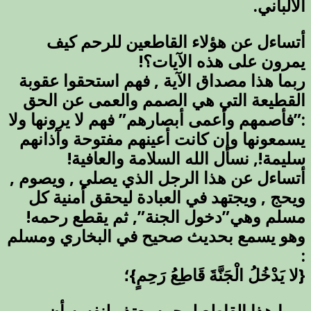
الالباني.
أتساءل عن هؤلاء القاطعين للرحم كيف
يمرون على هذه الآيات؟!
ربما هذا مصداق الآية , فهم استحقوا عقوبة
القطيعة التي هي الصمم والعمى عن الحق
:”فأصمهم وأعمى أبصارهم” فهم لا يرونها ولا
يسمعونها وإن كانت أعينهم مفتوحة وآذانهم
سليمة!, نسأل الله السلامة والعافية!
أتساءل عن هذا الرجل الذي يصلي , ويصوم ,
ويحج , ويجتهد في العبادة ليحقق أمنية كل
مسلم وهي”دخول الجنة”, ثم يقطع رحمه!
وهو يسمع بحديث صحيح في البخاري ومسلم
:
{لا يَدْخُلُ الْجَنَّةَ قَاطِعُ رَحِمٍ}؛