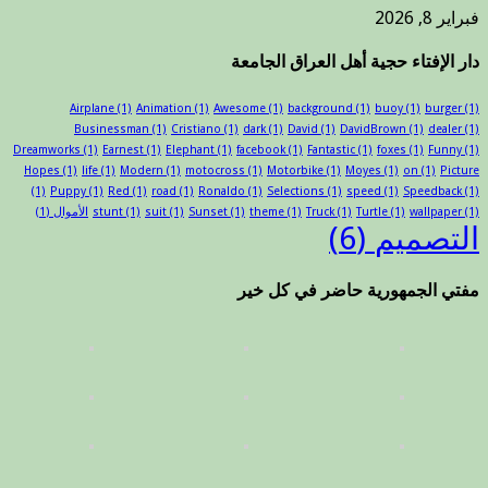
فبراير 8, 2026
دار الإفتاء حجية أهل العراق الجامعة
Airplane
(1)
Animation
(1)
Awesome
(1)
background
(1)
buoy
(1)
burger
(1)
Businessman
(1)
Cristiano
(1)
dark
(1)
David
(1)
DavidBrown
(1)
dealer
(1)
Dreamworks
(1)
Earnest
(1)
Elephant
(1)
facebook
(1)
Fantastic
(1)
foxes
(1)
Funny
(1)
Hopes
(1)
life
(1)
Modern
(1)
motocross
(1)
Motorbike
(1)
Moyes
(1)
on
(1)
Picture
(1)
Puppy
(1)
Red
(1)
road
(1)
Ronaldo
(1)
Selections
(1)
speed
(1)
Speedback
(1)
(1)
wallpaper
(1)
Turtle
(1)
Truck
(1)
theme
(1)
Sunset
(1)
suit
(1)
stunt
الأموال
(1)
التصميم
(6)
مفتي الجمهورية حاضر في كل خير