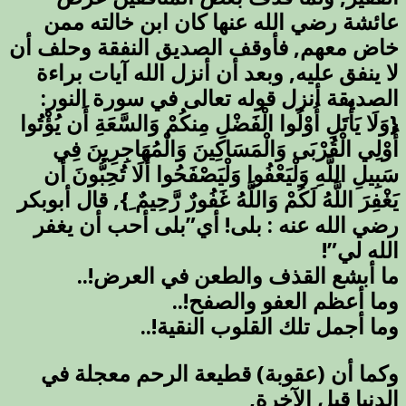
عائشة رضي الله عنها كان ابن خالته ممن
خاض معهم, فأوقف الصديق النفقة وحلف أن
لا ينفق عليه, وبعد أن أنزل الله آيات براءة
الصديقة أنزل قوله تعالى في سورة النور:
{وَلَا يَأْتَلِ أُوْلُوا الْفَضْلِ مِنكُمْ وَالسَّعَةِ أَن يُؤْتُوا
أُوْلِي الْقُرْبَى وَالْمَسَاكِينَ وَالْمُهَاجِرِينَ فِي
سَبِيلِ اللَّهِ وَلْيَعْفُوا وَلْيَصْفَحُوا أَلَا تُحِبُّونَ أَن
يَغْفِرَ اللَّهُ لَكُمْ وَاللَّهُ غَفُورٌ رَّحِيمٌ ِ}, قال أبوبكر
رضي الله عنه : بلى! أي”بلى أحب أن يغفر
الله لي”!
ما أبشع القذف والطعن في العرض!..
وما أعظم العفو والصفح!..
وما أجمل تلك القلوب النقية!..
وكما أن (عقوبة) قطيعة الرحم معجلة في
الدنيا قبل الآخرة,