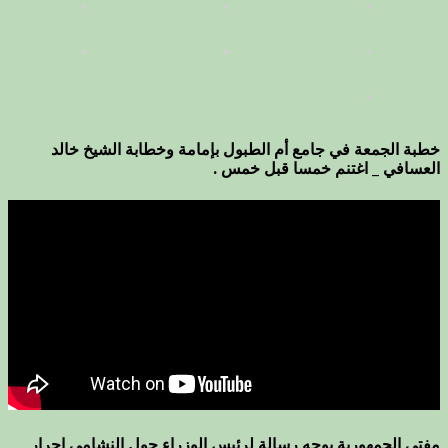
خطبة الجمعة في جامع أم الطبول بإمامة وخطابة الشيخ خالد
العسافي _ اغتنم خمسا قبل خمس .
مفتي الجمهورية يوجه رسالة لرئيس الوزراء حول النشامى احرار