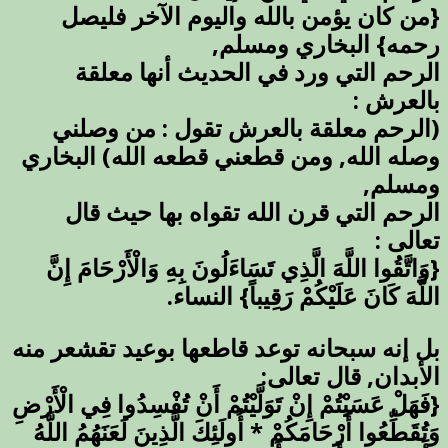
{من كان يؤمن بالله واليوم الآخر فليصل
رحمه} البخاري ومسلم,
الرحم التي ورد في الحديث أنها معلقة
بالعرش :
(الرحم معلقة بالعرش تقول : من وصلني
وصله الله, ومن قطعني قطعه الله) البخاري
ومسلم,
الرحم التي قرن الله تقواه بها حيث قال
تعالى :
{وَاتَّقُوا اللَّهَ الَّذِي تَسَاءَلُونَ بِهِ وَالْأَرْحَامَ إِنَّ
اللَّهَ كَانَ عَلَيْكُمْ رَقِيباً} النساء.
بل إنه سبحانه توعد قاطعها بوعيد تقشعر منه
الأبدان, قال تعالى:
{فَهَلْ عَسَيْتُمْ إِنْ تَوَلَّيْتُمْ أَنْ تُفْسِدُوا فِي الْأَرْضِ
وَتُقَطِّعُوا أَرْحَامَكُمْ * أُولَئِكَ الَّذِينَ لَعَنَهُمُ اللَّهُ