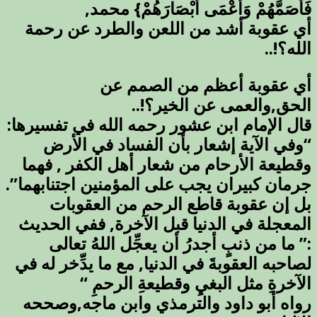
فَأَصَمَّهُمْ وَأَعْمَى أَبْصَارَهُمْ} محمد,
أي عقوبة أشد من اللعن والطرد عن رحمة
الله؟!..
أي عقوبة أعظم من الصمم عن
الحق,والعمى عن الخير؟!..
قال الإمام ابن عشور رحمه الله في تفسيرها:
“وفي الآية إشعار بأن الفساد في الأرض
وقطيعة الأرحام من شعار أهل الكفر , فهما
جرمان كبيران يجب على المؤمنين اجتنابهما”.
بل إن عقوبة قاطع الرحم من العقوبات
المعجلة في الدنيا قبل الآخرة, ففي الحديث
:” ما من ذنبٍ أجدرُ أن يعجِّل اللهُ تعالى
لصاحبه العقوبةَ في الدنيا, مع ما يدِّخر له في
الآخرةِ مثل البغيِ وقطيعةِ الرحمِ “
رواه أبو داود والترمذي وابن ماجه,وصححه