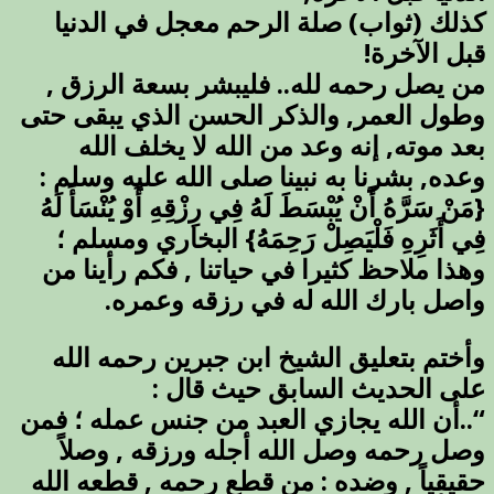
كذلك (ثواب) صلة الرحم معجل في الدنيا
قبل الآخرة!
من يصل رحمه لله.. فليبشر بسعة الرزق ,
وطول العمر, والذكر الحسن الذي يبقى حتى
بعد موته, إنه وعد من الله لا يخلف الله
وعده, بشرنا به نبينا صلى الله عليه وسلم :
{مَنْ سَرَّهُ أَنْ يُبْسَطَ لَهُ فِي رِزْقِهِ أَوْ يُنْسَأَ لَهُ
فِي أَثَرِهِ فَلْيَصِلْ رَحِمَهُ} البخاري ومسلم ؛
وهذا ملاحظ كثيرا في حياتنا , فكم رأينا من
واصل بارك الله له في رزقه وعمره.
وأختم بتعليق الشيخ ابن جبرين رحمه الله
على الحديث السابق حيث قال :
“..أن الله يجازي العبد من جنس عمله ؛ فمن
وصل رحمه وصل الله أجله ورزقه , وصلاً
حقيقياً , وضده : من قطع رحمه , قطعه الله