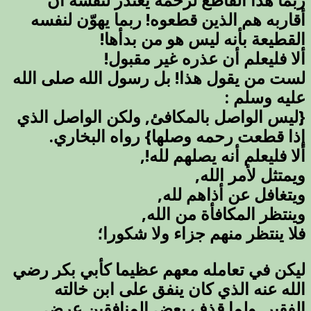
ربما هذا القاطع لرحمه يعتذر لنفسه أن
أقاربه هم الذين قطعوه! ربما يهوّن لنفسه
القطيعة بأنه ليس هو من بدأها!
ألا فليعلم أن عذره غير مقبول!
لست من يقول هذا! بل رسول الله صلى الله
عليه وسلم :
{ليس الواصل بالمكافئ, ولكن الواصل الذي
إذا قطعت رحمه وصلها} رواه البخاري.
ألا فليعلم أنه يصلهم لله!,
ويمتثل لأمر الله,
ويتغافل عن أذاهم لله,
وينتظر المكافأة من الله,
فلا ينتظر منهم جزاء ولا شكورا؛
ليكن في تعامله معهم عظيما كأبي بكر رضي
الله عنه الذي كان ينفق على ابن خالته
الفقير, ولما قذف بعض المنافقين عرض