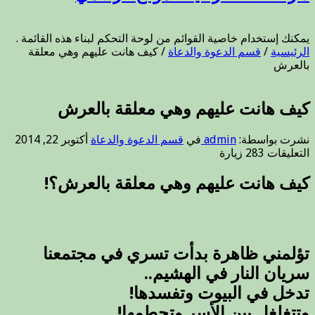
يمكنك إستخدام خاصية القوائم من لوحة التحكم لبناء هذه القائمة .
الرئيسية
/
قسم الدعوة والدعاة
/
كيف هانت عليهم وهي معلقة
بالعرش
كيف هانت عليهم وهي معلقة بالعرش
نشرت بواسطة:
admin
في
قسم الدعوة والدعاة
أكتوبر 22, 2014
على
التعليقات
283 زيارة
كيف
هانت
كيف هانت عليهم وهي معلقة بالعرش؟!
عليهم
وهي
معلقة
بالعرش
مغلقة
تؤلمني ظاهرة بدأت تسري في مجتمعنا
سريان النار في الهشيم..
تدخل في البيوت وتفسدها!
وتتغلغل بين الأسر وتحطمها!