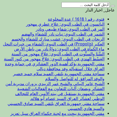
عاجل_ اخبار الدار
فتوى رقم ( 1618 ) عدة المخلوعة
اليانسون في الطب النبوي: علاج عطري مهجور
المر في الطب النبوي: شفاء طبيعي ونادر
الشمر في الطب النبوي: نبات نادر للشفاء والهضم
الريحان في الطب النبوي: عشب مبارك للشفاء والجسم
العكبر (Propolis) في الطب النبوي: الشفاء من خيرات النحل
ماء الكمأة في الطب النبوي: دواءٌ نادر من باطن الأرض
السَّنَا والسنُّوت في الطب النبوي: علاجٌ مهجور من السنة
القِسْط الهندي في الطب النبوي: علاجٌ مهجور من كنوز السنة
مفتي الجمهورية يؤكد أهمية الدور العشائري في حماية وحدة
العراق خلال استقباله وفد محافظة ديالى
سماحة مفتي الجمهورية يلتقي العميد سلام حميد خضير
والوفد المرافق له للتواصل والسلام
الشيخ عامر البياتي والشيخ عمر الزبيدي يزوران مديرية أمن
العشائر ويضعان آليات للتعاون مع الفعاليات الشعبية
مفتي الجمهورية يستقبل في بيته الأمين العام للتحالف
الوطني لعشائر العراق السيد عصام أبو هلاله.
سماحة مفتي جمهورية العراق يلتقي السيد صادق الحسيني
والسيد هادي الحسيني
مفتي الجمهورية يبحث مع لجنة حكماء العراق سبل تعزيز