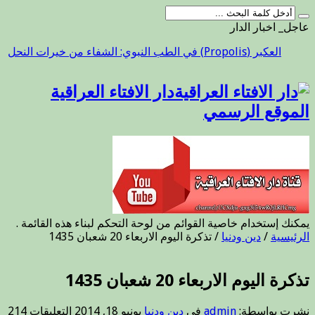
عاجل_ اخبار الدار
العكبر (Propolis) في الطب النبوي: الشفاء من خيرات النحل
دار الافتاء العراقية
الموقع الرسمي
يمكنك إستخدام خاصية القوائم من لوحة التحكم لبناء هذه القائمة .
الرئيسية
/
دين ودنيا
/
تذكرة اليوم الاربعاء 20 شعبان 1435
تذكرة اليوم الاربعاء 20 شعبان 1435
على
نشرت بواسطة:
admin
في
دين ودنيا
يونيو 18, 2014
التعليقات
214