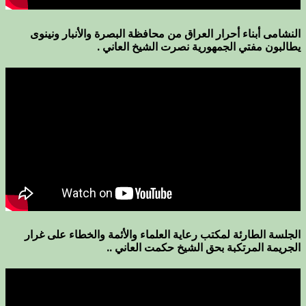
النشامى أبناء أحرار العراق من محافظة البصرة والأنبار ونينوى
يطالبون مفتي الجمهورية نصرت الشيخ العاني .
الجلسة الطارئة لمكتب رعاية العلماء والأئمة والخطاء على غرار
الجريمة المرتكبة بحق الشيخ حكمت العاني ..