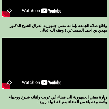
وقائع صلاة الجمعة بإمامة مفتي جمهورية العراق الشيخ الدكتور
مهدي بن احمد الصميدعي ( وفقه الله تعالى
زيارة مفتي الجمهورية الى قضاء أبي غريب ولقائه شيوخ ووجهاء
وأئمة وخطباء من القضاء بضيافة قبيلة زوبع .