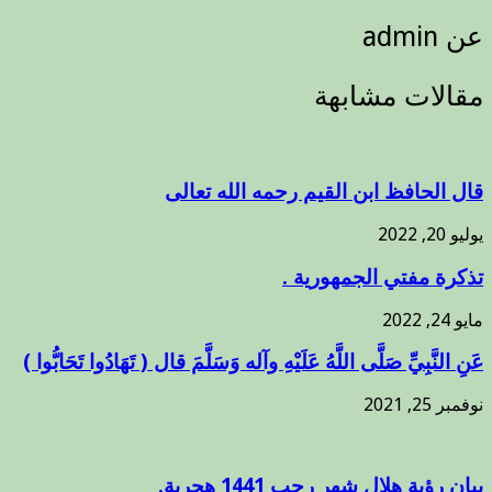
عن admin
مقالات مشابهة
قال الحافظ ابن القيم رحمه الله تعالى
يوليو 20, 2022
تذكرة مفتي الجمهورية .
مايو 24, 2022
عَنِ النَّبِيِّ صَلَّى اللَّهُ عَلَيْهِ وآله وَسَلَّمَ قال ( تَهَادُوا تَحَابُّوا )
نوفمبر 25, 2021
بيان رؤية هلال شهر رجب 1441 هجرية.