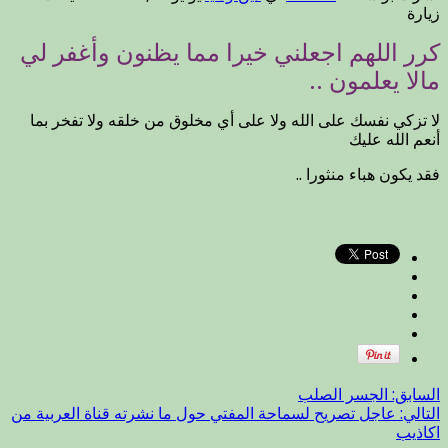
تذكرة
زيارة
اليوم
كرر اللهم اجعلني خيرا مما يظنون وأغفر لي
الاربعا
20
مالا يعلمون ..
شعبان
1435
لا تزكي نفسك على الله ولا على أي مخلوق من خلقه ولا تفخر بما
مغلقة
أنعم الله عليك
فقد يكون هباء منثورا ..
السابق:
الجسر الصلب
التالي:
عاجل تصريح لسماحة المفتي حول ما نشرته قناة العربية من
اكاذيب