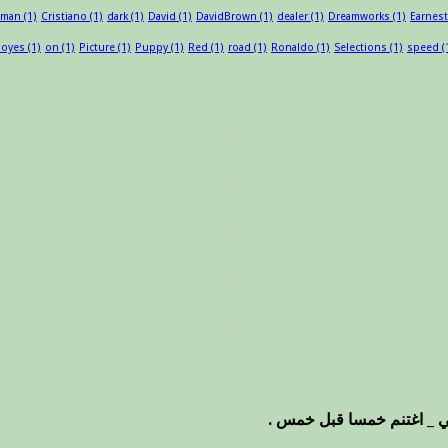
sman
(1)
Cristiano
(1)
dark
(1)
David
(1)
DavidBrown
(1)
dealer
(1)
Dreamworks
(1)
Earnest
oyes
(1)
on
(1)
Picture
(1)
Puppy
(1)
Red
(1)
road
(1)
Ronaldo
(1)
Selections
(1)
speed
(
ي _ اغتنم خمسا قبل خمس .