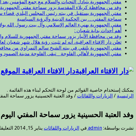
مفتي الجمهورية يتبادل التحيات والسلام مع جمع المؤمنين بعد ال
وفد من محافظة كربلاء المقدسة يزور سماحة مفتي الجمهورية
مفتي الجمهورية يستقبل في بيته رئيس المجلس البلدي قضاء 
سماحة المفتي… بين الحكمة الدينية والرؤية السياسية
مفتي الجمهورية يهنيء العالم الإسلامي وآل بيت رسول الله بول
أهم أحداث بداية شعبان :
وفد من محافظة الأنبار يزور سماحة مفتي الجمهورية للسلام وا
تعلن دار الإفتاء العراقية، أنه لم تثبت رؤية هلال شهر شعبان لعام 47
مفتي الجمهورية يلتقي في بيته الشيخ سالم النمراوي من محافظة
مفتي الجمهورية لأهالي الفلوجة _ تبقى الفلوجة مدينة الصمود و
دار الافتاء العراقية الموق
يمكنك إستخدام خاصية القوائم من لوحة التحكم لبناء هذه القائمة .
الرئيسية
/
الزيارات واللقائات
/
وفد العتبة الحسينية يزور سماحة المفت
وفد العتبة الحسينية يزور سماحة المفتي اليوم 
نشرت بواسطة:
admin
في
الزيارات واللقائات
يناير 15, 2014
التعليق