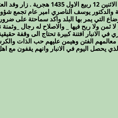
العتبة
وفد العتبة الحسينية يزور سماحة المفتي الي
الحسينية
ة والدكتور يوسف الناصري امير عام تجمع شؤون
يزور
سماحة
اع التي يمر بها البلد واكد سماحتة على ضرورة
المفتي
ا ثمن ولا ربح فيها _ والاصلاح له رجال _وثمنة 
اليوم
في الانبار افتنة كبيرة تحتاج الى وقفة حقيقية
/
محافظة
معالمهم الفتن وهيمن عليهم حب الذات والكر
كربلاء
 يحصل اليوم في الانبار وانهم يقفون مع اهل 
مغلقة