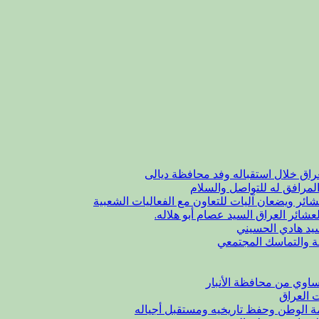
راق خلال استقباله وفد محافظة ديالى
لمرافق له للتواصل والسلام
شائر ويضعان آليات للتعاون مع الفعاليات الشعبية
عشائر العراق السيد عصام أبو هلاله.
يد هادي الحسيني
ة والتماسك المجتمعي
اوي من محافظة الأنبار
ت العراق
مة الوطن وحفظ تاريخيه ومستقبل أجياله