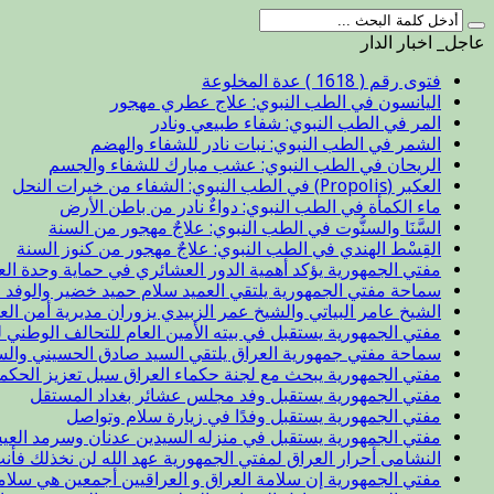
عاجل_ اخبار الدار
فتوى رقم ( 1618 ) عدة المخلوعة
اليانسون في الطب النبوي: علاج عطري مهجور
المر في الطب النبوي: شفاء طبيعي ونادر
الشمر في الطب النبوي: نبات نادر للشفاء والهضم
الريحان في الطب النبوي: عشب مبارك للشفاء والجسم
العكبر (Propolis) في الطب النبوي: الشفاء من خيرات النحل
ماء الكمأة في الطب النبوي: دواءٌ نادر من باطن الأرض
السَّنَا والسنُّوت في الطب النبوي: علاجٌ مهجور من السنة
القِسْط الهندي في الطب النبوي: علاجٌ مهجور من كنوز السنة
مفتي الجمهورية يؤكد أهمية الدور العشائري في حماية وحدة الع
سماحة مفتي الجمهورية يلتقي العميد سلام حميد خضير والوفد ا
الشيخ عامر البياتي والشيخ عمر الزبيدي يزوران مديرية أمن الع
مفتي الجمهورية يستقبل في بيته الأمين العام للتحالف الوطني ل
سماحة مفتي جمهورية العراق يلتقي السيد صادق الحسيني والس
مفتي الجمهورية يبحث مع لجنة حكماء العراق سبل تعزيز الحكم
مفتي الجمهورية يستقبل وفد مجلس عشائر بغداد المستقل
مفتي الجمهورية يستقبل وفدًا في زيارة سلام وتواصل
مفتي الجمهورية يستقبل في منزله السيدين عدنان وسرمد العيس
النشامى أحرار العراق لمفتي الجمهورية عهد الله لن نخذلك فأن
مفتي الجمهورية إن سلامة العراق و العراقيين أجمعين هي سلا