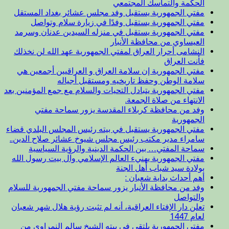
الحكمة والتماسك المجتمعي
مفتي الجمهورية يستقبل وفد مجلس عشائر بغداد المستقل
مفتي الجمهورية يستقبل وفدًا في زيارة سلام وتواصل
مفتي الجمهورية يستقبل في منزله السيدين عدنان وسرمد
العيساوي من محافظة الأنبار
النشامى أحرار العراق لمفتي الجمهورية عهد الله لن نخذلك
فأنت العراق
مفتي الجمهورية إن سلامة العراق و العراقيين أجمعين هي
سلامة الوطن وحفظ تاريخيه ومستقبل أجياله
مفتي الجمهورية يتبادل التحيات والسلام مع جمع المؤمنين بعد
الانتهاء من صلاة الجمعة.
وفد من محافظة كربلاء المقدسة يزور سماحة مفتي
الجمهورية
مفتي الجمهورية يستقبل في بيته رئيس المجلس البلدي قضاء
سامراء مدير مكتب رئيس مجلس شيوخ عشائر صلاح الدين..
سماحة المفتي… بين الحكمة الدينية والرؤية السياسية
مفتي الجمهورية يهنيء العالم الإسلامي وآل بيت رسول الله
بولادة سيد شباب أهل الجنة
أهم أحداث بداية شعبان :
وفد من محافظة الأنبار يزور سماحة مفتي الجمهورية للسلام
والتواصل
تعلن دار الإفتاء العراقية، أنه لم تثبت رؤية هلال شهر شعبان
لعام 1447
مفتي الجمهورية يلتقي في بيته الشيخ سالم النمراوي من