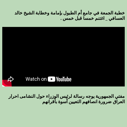
خطبة الجمعة في جامع أم الطبول بإمامة وخطابة الشيخ خالد
العسافي _ اغتنم خمسا قبل خمس .
مفتي الجمهورية يوجه رسالة لرئيس الوزراء حول النشامى احرار
العراق ضرورة انصافهم التعيين أسوة بأقرانهم