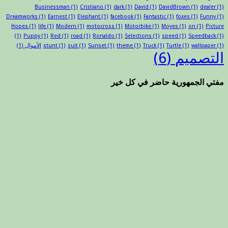
Businessman
(1)
Cristiano
(1)
dark
(1)
David
(1)
DavidBrown
(1)
dealer
(1)
Dreamworks
(1)
Earnest
(1)
Elephant
(1)
facebook
(1)
Fantastic
(1)
foxes
(1)
Funny
(1)
Hopes
(1)
life
(1)
Modern
(1)
motocross
(1)
Motorbike
(1)
Moyes
(1)
on
(1)
Picture
(1)
Puppy
(1)
Red
(1)
road
(1)
Ronaldo
(1)
Selections
(1)
speed
(1)
Speedback
(1)
(1)
wallpaper
(1)
Turtle
(1)
Truck
(1)
theme
(1)
Sunset
(1)
suit
(1)
stunt
الأموال
(1)
التصميم
(6)
مفتي الجمهورية حاضر في كل خير