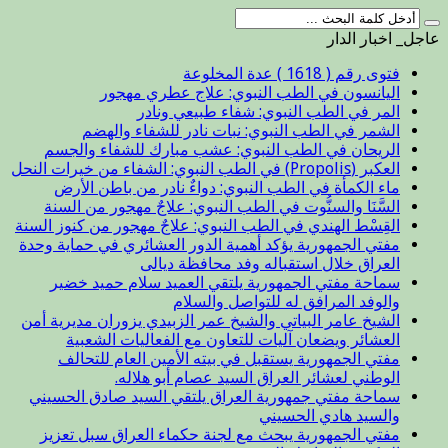
عاجل_ اخبار الدار
فتوى رقم ( 1618 ) عدة المخلوعة
اليانسون في الطب النبوي: علاج عطري مهجور
المر في الطب النبوي: شفاء طبيعي ونادر
الشمر في الطب النبوي: نبات نادر للشفاء والهضم
الريحان في الطب النبوي: عشب مبارك للشفاء والجسم
العكبر (Propolis) في الطب النبوي: الشفاء من خيرات النحل
ماء الكمأة في الطب النبوي: دواءٌ نادر من باطن الأرض
السَّنَا والسنُّوت في الطب النبوي: علاجٌ مهجور من السنة
القِسْط الهندي في الطب النبوي: علاجٌ مهجور من كنوز السنة
مفتي الجمهورية يؤكد أهمية الدور العشائري في حماية وحدة
العراق خلال استقباله وفد محافظة ديالى
سماحة مفتي الجمهورية يلتقي العميد سلام حميد خضير
والوفد المرافق له للتواصل والسلام
الشيخ عامر البياتي والشيخ عمر الزبيدي يزوران مديرية أمن
العشائر ويضعان آليات للتعاون مع الفعاليات الشعبية
مفتي الجمهورية يستقبل في بيته الأمين العام للتحالف
الوطني لعشائر العراق السيد عصام أبو هلاله.
سماحة مفتي جمهورية العراق يلتقي السيد صادق الحسيني
والسيد هادي الحسيني
مفتي الجمهورية يبحث مع لجنة حكماء العراق سبل تعزيز