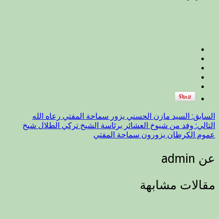
يوم
الجم
014
مغلق
السابق:
السيد مازن الحسني يزور سماحة المفتي رعاه الله
التالي:
وفد من شيوخ العشائر برئاسة الشيخ تركي الطلال شيخ
عموم الكرطان يزورون سماحة المفتي
عن admin
مقالات مشابهة