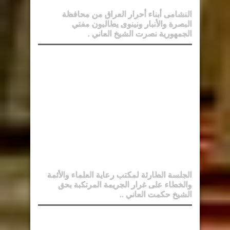
النشامى أبناء أحرار العراق من محافظة
البصرة والأنبار ونينوى يطالبون مفتي
الجمهورية نصرت الشيخ العاني .
الجلسة الطارئة لمكتب رعاية العلماء والأئمة
والخطاء على غرار الجريمة المرتكبة بحق
الشيخ حكمت العاني ..