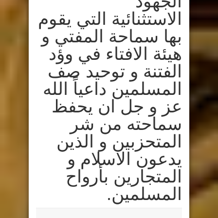
الجهود
الاستثنائية التي يقوم
بها سماحة المفتي و
هيئة الافتاء في وؤد
الفتنة و توحيد صف
المسلمين داعياً الله
عز و جل ان يحفظ
سماحته من شر
المتحزبين و الذين
يدعون الاسلام و
المتجارين بأرواح
المسلمين.