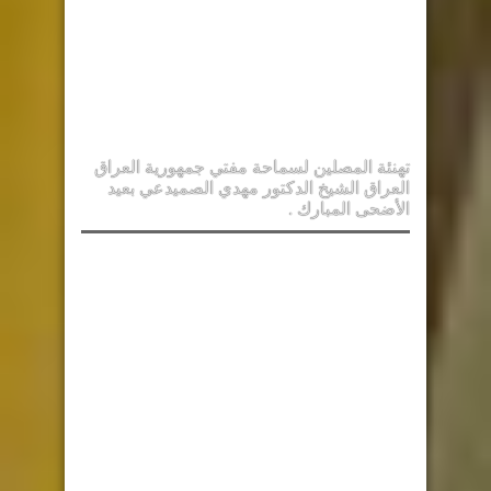
تهنئة المصلين لسماحة مفتي جمهورية العراق
العراق الشيخ الدكتور مهدي الصميدعي بعيد
الأضحى المبارك .