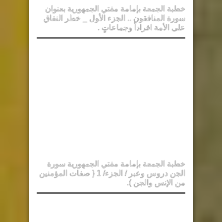
خطبة الجمعة بإمامة مفتي الجمهورية بعنوان
سورة المنافقون .. الجزء الأول _ خطر النفاق
على الأمة افراداً وجماعاتٍ .
خطبة الجمعة بإمامة مفتي الجمهورية سورة
الجن دروس وعبر / الجزء/ 1 { صفات المؤمنين
من الإنس والجن ).