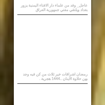
عاجل_ وفد من علماء دار الافتاء اليمنية يزور
بغداد ويلتقي مفتي جمهورية العراق
رمضان اشراقات خير ثلاث من كن فيه وجد
بهن حلاوة الاينان ..1444 هجرية .