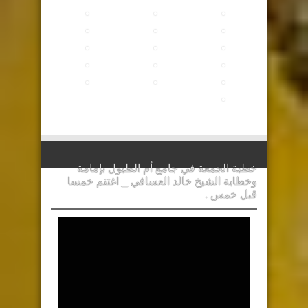
خطبة الجمعة في جامع أم الطبول بإمامة
وخطابة الشيخ خالد العسافي _ اغتنم خمسا
قبل خمس .