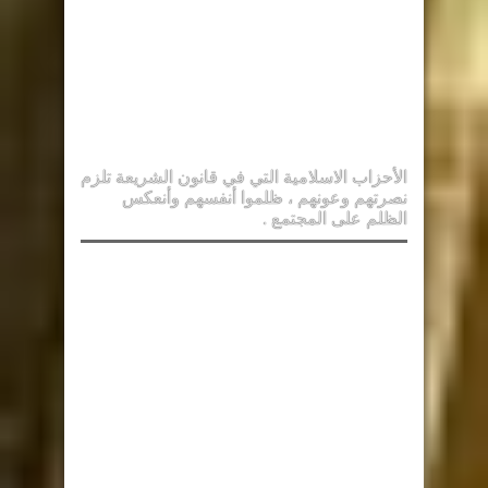
الأحزاب الاسلامية التي في قانون الشريعة تلزم
نصرتهم وعونهم ، ظلموا أنفسهم وأنعكس
الظلم على المجتمع .