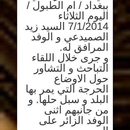
ببغداد / ام الطبول /
اليوم الثلاثاء
7/1/2014 السيد زيد
الصميدعي و الوفد
المرافق له.
و جرى خلال اللقاء
التباحث و التشاور
حول الاوضاع
الحرجة التي يمر بها
البلد و سبل حلها. و
من جانبهم اثنى
الوفد الزائر على