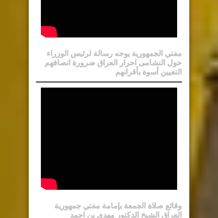
مفتي الجمهورية يوجه رسالة لرئيس الوزراء
حول النشامى احرار العراق ضرورة انصافهم
التعيين أسوة بأقرانهم
وقائع صلاة الجمعة بإمامة مفتي جمهورية
العراق الشيخ الدكتور مهدي بن احمد