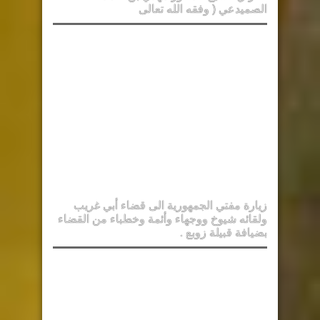
الصميدعي ( وفقه الله تعالى
زيارة مفتي الجمهورية الى قضاء أبي غريب
ولقائه شيوخ ووجهاء وأئمة وخطباء من القضاء
بضيافة قبيلة زوبع .