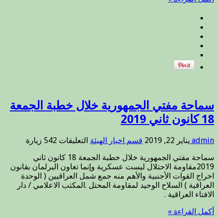
يقدم
العزاء
لوفاه
عقيله
الشيخ
حبيب
مغلقة
سماحة مفتي الجمهورية خلال خطبة الجمعة
18 كانون ثاني 2019
على
admin
يناير 22, 2019
قسم اخبار الهيئة
التعليقات
542 زيارة
سماحة
سماحة مفتي الجمهورية خلال خطبة الجمعة 18 كانون ثاني
مفتي
2019مقاومة الاحتلال ليست عسكرية وإنما تعاون البرلمان بقانون
الجمهورية
اخراج القوات الأجنبية والأهم منه جمع شمل العراقيين ( الوحدة
خلال
العراقية ) السلاح الوحيد لمقاومة المحتل .المكتب الاعلامي / دار
خطبة
الافتاء العراقية .
الجمعة
18
أكمل القراءة »
كانون