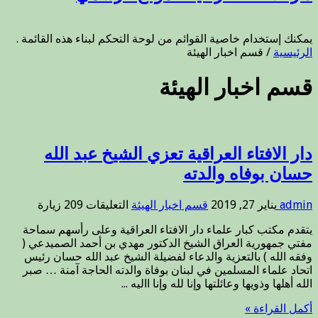
يمكنك إستخدام خاصية القوائم من لوحة التحكم لبناء هذه القائمة .
الرئيسية
/
قسم اخبار الهيئة
قسم اخبار الهيئة
دار الافتاء العراقية تعزي الشيخ عبد الله
حسان بوفاه والدته
على
admin
يناير 27, 2019
قسم اخبار الهيئة
التعليقات
209 زيارة
دار
يتقدم مكتب كبار علماء دار الافتاء العراقية وعلى رأسهم سماحة
الافتاء
مفتي جمهورية العراق الشيخ الدكتور مهدي بن أحمد الصميدعي (
العراقية
وفقه الله ) بالتعزية والدعاء لفضيلة الشيخ عبد الله حسان رئيس
تعزي
اتحاد علماء المسلمين في لبنان بوفاة والدته الحاجة آمنة … صبر
الشيخ
الله أهلها وذويها وعائلتها وإنا لله وإنا االيه ...
عبد
الله
أكمل القراءة »
حسان