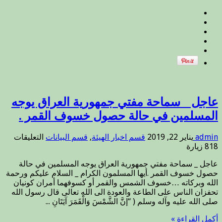
ثاني
2019
مغلقة
عاجل _ سماحة مفتي جمهورية العراق يوجه
المسلمين في حالة حصول خسوف القمر .
على
admin
يناير 22, 2019
قسم اخبار الهيئة
,
قسم البيانات
التعليقات
عاجل
818 زيارة
_
عاجل _ سماحة مفتي جمهورية العراق يوجه المسلمين في حالة
سماح
حصول خسوف القمر .أيها المسلمون الكرام _ السلام عليكم ورحمة
مفتي
الله وبركاته …خسوف الشمس والقمر أو كسوفهما أمران كونيان
جمهو
تحفزان الناس على الطاعة والعودة الى الله تعالى قال رسول الله
العرا
صلى الله عليه وآله وسلم ( “إنَّ الشَّمْسَ وَالْقَمَرَ آيَتَانِ ...
يوجه
المس
أكمل القراءة »
في