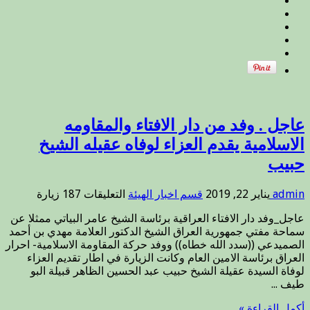
المقاومة
الاسلامية
خلال
زيارتهم
محافظة
بابل
وكان
بإستقبالهم
قائد
عمليات
عاجل . وفد من دار الافتاء والمقاومه
بابل
الاسلامية يقدم العزاء لوفاه عقيله الشيخ
.
حبيب
مغلقة
على
admin
يناير 22, 2019
قسم اخبار الهيئة
التعليقات
187 زيارة
عاجل
عاجل_وفد دار الافتاء العراقية برئاسة الشيخ عامر البياتي ممثلا عن
.
سماحة مفتي جمهورية العراق الشيخ الدكتور العلامة مهدي بن أحمد
وفد
الصميدعي ((سدد الله خطاه)) ووفد حركة المقاومة الاسلامية- احرار
من
العراق برئاسة الامين العام وكانت الزيارة في اطار تقديم العزاء
دار
لوفاة السيدة عقيلة الشيخ حبيب عبد الحسين الظاهر قبيلة البو
الافتاء
طيف ...
والمقاومه
الاسلامية
أكمل القراءة »