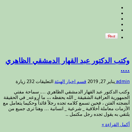
بوفاه
والدته
مغلقة
وكتب الدكتور عبد القهار الدمشقي الظاهري
….
على
admin
يناير 27, 2019
قسم اخبار الهيئة
التعليقات
232 زيارة
وكتب
وكتب الدكتور عبد القهار الدمشقي الظاهري …. سماحة مفتي
الدكتور
الجمهورية العراقية الشقيقة _ الله يحفظه ،،، ما أروعه_ في الحقيقة
عبد
أنضجته الفتن ، فحين تسمع كلامه تجده رجلاً قائداً وحكيما يتعامل مع
القهار
الأزمات معاملة أخلاقية _ شرعية _ انسانية … وهنا ترى جميع من
الدمشقي
يلتقي به يقول تجده رجل مكتمل ...
الظاهري
….
أكمل القراءة »
مغلقة