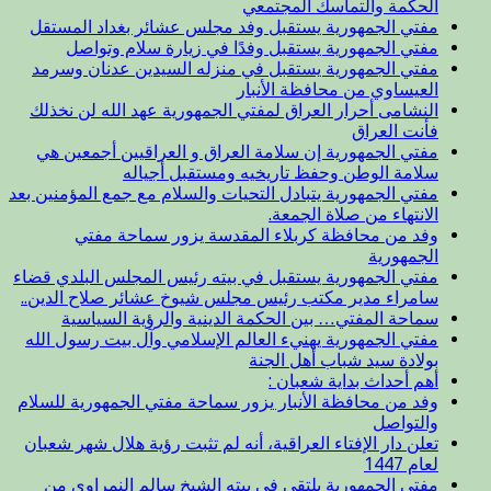
الحكمة والتماسك المجتمعي
مفتي الجمهورية يستقبل وفد مجلس عشائر بغداد المستقل
مفتي الجمهورية يستقبل وفدًا في زيارة سلام وتواصل
مفتي الجمهورية يستقبل في منزله السيدين عدنان وسرمد
العيساوي من محافظة الأنبار
النشامى أحرار العراق لمفتي الجمهورية عهد الله لن نخذلك
فأنت العراق
مفتي الجمهورية إن سلامة العراق و العراقيين أجمعين هي
سلامة الوطن وحفظ تاريخيه ومستقبل أجياله
مفتي الجمهورية يتبادل التحيات والسلام مع جمع المؤمنين بعد
الانتهاء من صلاة الجمعة.
وفد من محافظة كربلاء المقدسة يزور سماحة مفتي
الجمهورية
مفتي الجمهورية يستقبل في بيته رئيس المجلس البلدي قضاء
سامراء مدير مكتب رئيس مجلس شيوخ عشائر صلاح الدين..
سماحة المفتي… بين الحكمة الدينية والرؤية السياسية
مفتي الجمهورية يهنيء العالم الإسلامي وآل بيت رسول الله
بولادة سيد شباب أهل الجنة
أهم أحداث بداية شعبان :
وفد من محافظة الأنبار يزور سماحة مفتي الجمهورية للسلام
والتواصل
تعلن دار الإفتاء العراقية، أنه لم تثبت رؤية هلال شهر شعبان
لعام 1447
مفتي الجمهورية يلتقي في بيته الشيخ سالم النمراوي من