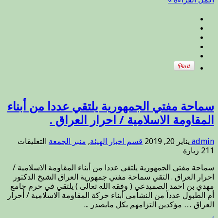
الأمن
والأمان
فلتمتد
أيدي
السنة
والشيعة
تتصافح
على
عهد
الله
ورسوله
..
سماحة مفتي الجمهورية يلتقي عددا من أبناء
مغلقة
المقاومة الاسلامية / احرار العراق .
على
admin
يناير 20, 2019
قسم اخبار الهيئة
,
منبر الجمعة
التعليقات
سماحة
211 زيارة
مفتي
سماحة مفتي الجمهورية يلتقي عددا من أبناء المقاومة الاسلامية /
الجمهو
احرار العراق . التقي سماحة مفتي جمهورية العراق الشيخ الدكتور
يلتقي
مهدي بن احمد الصميدعي ( وفقه الله تعالى ) يلتقي في حرم جامع
عددا
أم الطبول عدداً من النشامى أبناء حركة المقاومة الاسلامية / أحرار
من
العراق … مؤكدين التزامهم بكل مايصدر ...
أبناء
المقاو