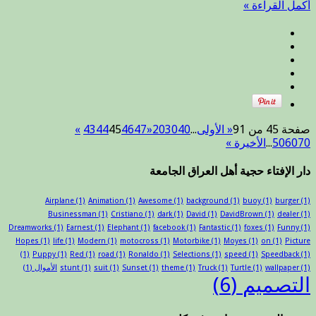
أكمل القراءة »
الاسلا
/
احرار
العراق
.
مغلقة
صفحة 45 من 91
« الأولى
...
40
30
20
«
47
46
45
44
43
»
70
60
50
...
الأخيرة »
دار الإفتاء حجية أهل العراق الجامعة
Airplane
(1)
Animation
(1)
Awesome
(1)
background
(1)
buoy
(1)
burger
(1)
Businessman
(1)
Cristiano
(1)
dark
(1)
David
(1)
DavidBrown
(1)
dealer
(1)
Dreamworks
(1)
Earnest
(1)
Elephant
(1)
facebook
(1)
Fantastic
(1)
foxes
(1)
Funny
(1)
Hopes
(1)
life
(1)
Modern
(1)
motocross
(1)
Motorbike
(1)
Moyes
(1)
on
(1)
Picture
(1)
Puppy
(1)
Red
(1)
road
(1)
Ronaldo
(1)
Selections
(1)
speed
(1)
Speedback
(1)
(1)
wallpaper
(1)
Turtle
(1)
Truck
(1)
theme
(1)
Sunset
(1)
suit
(1)
stunt
الأموال
(1)
التصميم
(6)