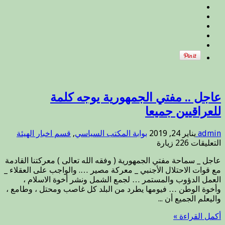
عاجل .. مفتي الجمهورية يوجه كلمة
للعراقيين جميعا
admin
يناير 24, 2019
بوابة المكتب السياسي
,
قسم اخبار الهيئة
على
التعليقات
226 زيارة
عاجل
عاجل _ سماحة مفتي الجمهورية ( وفقه الله تعالى ) معركتنا القادمة
..
مع قوات الاحتلال الأجنبي _ معركة مصير …. والواجب على العقلاء _
مفتي
العمل الدؤوب والمستمر … لجمع الشمل ونشر أخوة الاسلام ،
الجمهورية
وأخوة الوطن … فيومها يطرد من البلد كل غاصب ومحتل ، وطامع ،
يوجه
واليعلم الجميع أن ...
كلمة
للعراقيين
أكمل القراءة »
جميعا