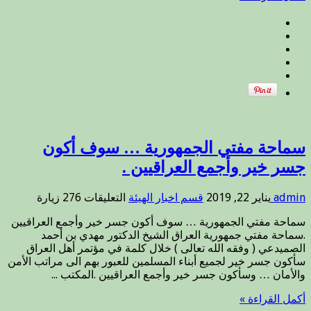
حالة
حصو
خسو
القمر
.
مغلق
سماحة مفتي الجمهورية … سوف أكون
جسر خير وأجمع العراقيين .
على
admin
يناير 22, 2019
قسم اخبار الهيئة
التعليقات
276 زيارة
سماحة
سماحة مفتي الجمهورية … سوف أكون جسر خير وأجمع العراقيين
مفتي
.سماحة مفتي جمهورية العراق الشيخ الدكتور مهدي بن أحمد
الجمهورية
الصميدعي ( وفقه الله تعالى ) خلال كلمة في مؤتمر أهل العراق
…
سأكون جسر خير لجميع أبناء المسلمين للعبور بهم الى مراتب الأمن
سوف
والأمان … وسأكون جسر خير وأجمع العراقيين .المكتب ...
أكون
جسر
أكمل القراءة »
خير