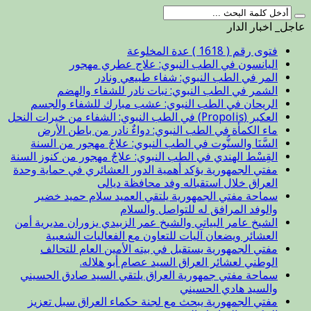
عاجل_ اخبار الدار
فتوى رقم ( 1618 ) عدة المخلوعة
اليانسون في الطب النبوي: علاج عطري مهجور
المر في الطب النبوي: شفاء طبيعي ونادر
الشمر في الطب النبوي: نبات نادر للشفاء والهضم
الريحان في الطب النبوي: عشب مبارك للشفاء والجسم
العكبر (Propolis) في الطب النبوي: الشفاء من خيرات النحل
ماء الكمأة في الطب النبوي: دواءٌ نادر من باطن الأرض
السَّنَا والسنُّوت في الطب النبوي: علاجٌ مهجور من السنة
القِسْط الهندي في الطب النبوي: علاجٌ مهجور من كنوز السنة
مفتي الجمهورية يؤكد أهمية الدور العشائري في حماية وحدة
العراق خلال استقباله وفد محافظة ديالى
سماحة مفتي الجمهورية يلتقي العميد سلام حميد خضير
والوفد المرافق له للتواصل والسلام
الشيخ عامر البياتي والشيخ عمر الزبيدي يزوران مديرية أمن
العشائر ويضعان آليات للتعاون مع الفعاليات الشعبية
مفتي الجمهورية يستقبل في بيته الأمين العام للتحالف
الوطني لعشائر العراق السيد عصام أبو هلاله.
سماحة مفتي جمهورية العراق يلتقي السيد صادق الحسيني
والسيد هادي الحسيني
مفتي الجمهورية يبحث مع لجنة حكماء العراق سبل تعزيز