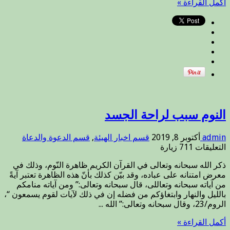
أكمل القراءة »
النوم سبب لراحة الجسد
admin
أكتوبر 8, 2019
قسم اخبار الهيئة
,
قسم الدعوة والدعاة
على
التعليقات
711 زيارة
النوم
ذكر الله سبحانه وتعالى في القرآن الكريم ظاهرة النّوم، وذلك في
سبب
معرض امتنانه على عباده، وقد بيّن كذلك بأنّ هذه الظاهرة تعتبر آيةً
لراحة
من آياته سبحانه وتعاللى، قال سبحانه وتعالى:” ومن آياته منامكم
الجسد
بالليل والنهار وابتغاؤكم من فضله إن في ذلك لآيات لقوم يسمعون “،
مغلقة
الروم/23، وقال سبحانه وتعالى:” الله ...
أكمل القراءة »