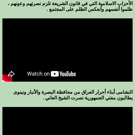
الأحزاب الاسلامية التي في قانون الشريعة تلزم نصرتهم وعونهم ،
ظلموا أنفسهم وأنعكس الظلم على المجتمع .
النشامى أبناء أحرار العراق من محافظة البصرة والأنبار ونينوى
يطالبون مفتي الجمهورية نصرت الشيخ العاني .