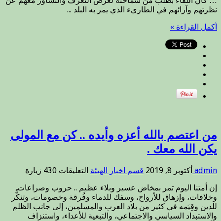
… كان اللقاء بطلب من سماحته لغرض التعرف والتشاور معهم عن
من
نظرتهم وآرائهم في الطاريء الذي يمر به البلد ...
أئمة
وخطباء
أكمل القراءة »
المساجد
.
مغلقة
من اعتصم بالله أعزه وأيده .. كن مع المولى
يكن الله معك .
على
admin
أكتوبر 8, 2019
قسم اخبار الهيئة
التعليقات
430 زيارة
من
إن أمتنا اليوم تمر بمخاض عسير وبلاء عظيم .. حروب وصراعات
اعتصم
وخلافات، وإزهاق للأرواح، وسفك للدماء وفُرقة وخصومات، وتنكُّر
بالله
للدين وقِيَمه في كثير من بلاد العرب والمسلمين، إلى جانب الظلم
أعزه
والاستبداد السياسي والاجتماعي، والتبعية للأعداء، واستنزاف
وأيده