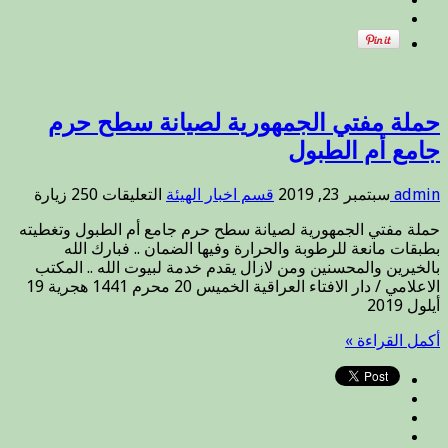
حملة مفتي الجمهورية لصيانة سطح حرم
جامع أم الطبول
على
admin
سبتمبر 23, 2019
قسم اخبار الهيئة
التعليقات
250 زيارة
حملة
حملة مفتي الجمهورية لصيانة سطح حرم جامع أم الطبول وتغطيته
مفتي
بطبقات مانعة للرطوبة والحرارة وفيها الضمان .. فبارك الله
الجمهورية
بالخيرين والمحسنين ومن لازال يقدم خدمة لبيوت الله .. المكتب
لصيانة
الاعلامي / دار الافتاء العراقية الخميس 20 محرم 1441 هجرية 19
سطح
أيلول 2019
حرم
جامع
أكمل القراءة »
أم
الطبول
مغلقة