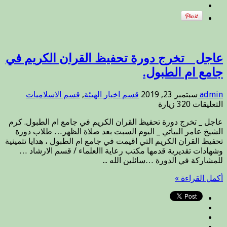
الله
عنه
)
مغلقة
عاجل _ تخرج دورة تحفيظ القران الكريم في
جامع ام الطبول.
admin
سبتمبر 23, 2019
قسم اخبار الهيئة
,
قسم الاسلاميات
على
التعليقات
320 زيارة
عاجل
عاجل _ تخرج دورة تحفيظ القران الكريم في جامع ام الطبول. كرم
_
الشيخ عامر البياتي _ اليوم السبت بعد صلاة الظهر… طلاب دورة
تخرج
تحفيظ القران الكريم التي اقيمت في جامع ام الطبول ، هدايا تثمينية
دورة
وشهادات تقديرية قدمها مكتب رعاية االعلماء / قسم الارشاد …
تحفيظ
للمشاركة في الدورة …سائلين الله ...
القران
الكريم
أكمل القراءة »
في
جامع
ام
الطبول.
مغلقة