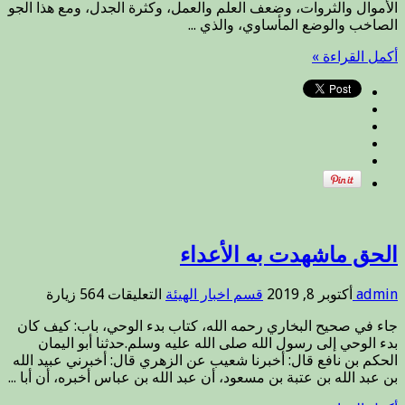
الأموال والثروات، وضعف العلم والعمل، وكثرة الجدل، ومع هذا الجو
..
الصاخب والوضع المأساوي، والذي ...
كن
مع
أكمل القراءة »
المولى
يكن
الله
معك
.
مغلقة
الحق ماشهدت به الأعداء
على
admin
أكتوبر 8, 2019
قسم اخبار الهيئة
التعليقات
564 زيارة
الحق
جاء في صحيح البخاري رحمه الله، كتاب بدء الوحي، باب: كيف كان
ماشهدت
بدء الوحي إلى رسول الله صلى الله عليه وسلم.حدثنا أبو اليمان
به
الحكم بن نافع قال: أخبرنا شعيب عن الزهري قال: أخبرني عبيد الله
الأعداء
بن عبد الله بن عتبة بن مسعود، أن عبد الله بن عباس أخبره، أن أبا ...
مغلقة