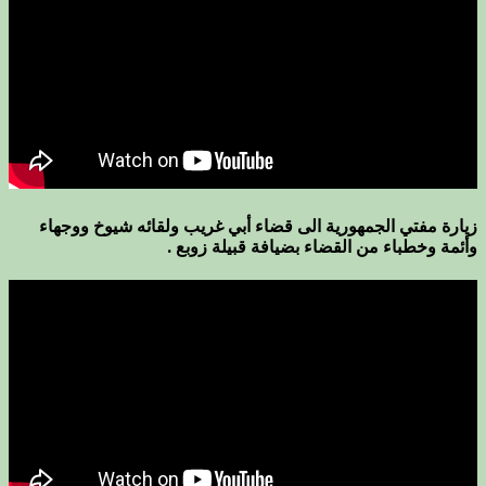
زيارة مفتي الجمهورية الى قضاء أبي غريب ولقائه شيوخ ووجهاء
وأئمة وخطباء من القضاء بضيافة قبيلة زوبع .