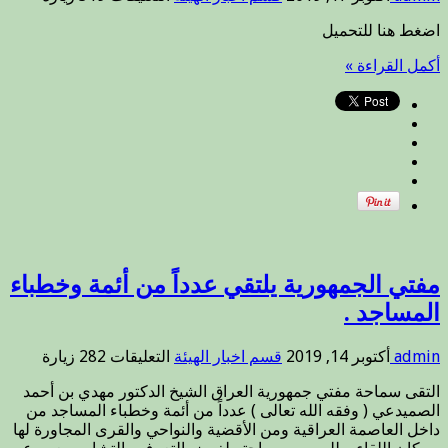
مفتي
اضغط هنا للتحميل
الجمهورية
يكتب
أكمل القراءة »
رسالة
مهمة
لأهلنا
في
الجنوب
..
مغلقة
مفتي الجمهورية يلتقي عدداً من أئمة وخطباء
المساجد .
على
admin
أكتوبر 14, 2019
قسم اخبار الهيئة
التعليقات
282 زيارة
مفتي
التقى سماحة مفتي جمهورية العراق الشيخ الدكتور مهدي بن أحمد
الجمهورية
الصميدعي ( وفقه الله تعالى ) عدداً من أئمة وخطباء المساجد من
يلتقي
داخل العاصمة العراقية ومن الأقضية والنواحي والقرى المجاورة لها
عدداً