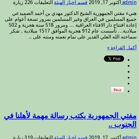
على
admin
أكتوبر 17, 2019
قسم اخبار الهيئة
التعليقات
226 زيارة
وبمناسبة
هنيء مفتي الجمهورية الشيخ الدكتور مهدي بن أحمد الصميدعي
مرور
جميع المسلمين في العراق وغير المسلمين بمرور تسعة أعوام على
تسعة
إعادة افتتاح دار الافتاء العراقية … ومرور 518 سنة هجرية و 502
أعوام
ميلادية… تأسست عام 912 هجرية الموافق 1517 ميلادية .. شكر
على
سماحته الله العلي القدير على تمام نعمته ومنته على ...
اعادة
افتتاح
أكمل القراءة »
دار
الافتاء
العراقية
..
مغلقة
مفتي الجمهورية يكتب رسالة مهمة لأهلنا في
الجنوب ..
على
admin
أكتوبر 17, 2019
قسم اخبار الهيئة
التعليقات
319 زيارة