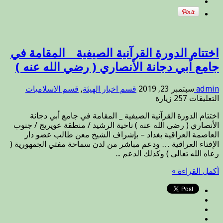
اختتام الدورة القرآنية الصيفية _ المقامة في
جامع أبي دجانة الأنصاري ( رضي الله عنه )
admin
سبتمبر 23, 2019
قسم اخبار الهيئة
,
قسم الاسلاميات
على
التعليقات
257 زيارة
اختتام
اختتام الدورة القرآنية الصيفية _ المقامة في جامع أبي دجانة
الدورة
الأنصاري ( رضي الله عنه ) ناحية الرشيد / منطقة عويريج / جنوب
القرآنية
العاصمة العراقية بغداد – بإشراف الشيخ معن طالب عضو دار
الصيفية
الإفتاء العراقية … ودعم مباشر من لدن سماحة مفتي الجمهورية (
_
رعاه الله تعالى ) وكذلك الدعم ...
المقامة
في
أكمل القراءة »
جامع
أبي
دجانة
الأنصاري
(
رضي