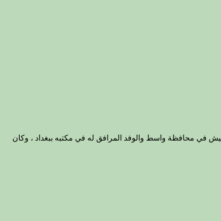
2 بالشيخ عدنان البرهان الجحيشي شيخ عشيرة الجحيش في محافظة واسط والوفد المرافق له في مكتبه ببغداد ، وكان