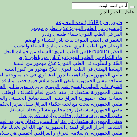
عاجل_ اخبار الدار
فتوى رقم ( 1618 ) عدة المخلوعة
اليانسون في الطب النبوي: علاج عطري مهجور
المر في الطب النبوي: شفاء طبيعي ونادر
الشمر في الطب النبوي: نبات نادر للشفاء والهضم
الريحان في الطب النبوي: عشب مبارك للشفاء والجسم
العكبر (Propolis) في الطب النبوي: الشفاء من خيرات النحل
ماء الكمأة في الطب النبوي: دواءٌ نادر من باطن الأرض
السَّنَا والسنُّوت في الطب النبوي: علاجٌ مهجور من السنة
القِسْط الهندي في الطب النبوي: علاجٌ مهجور من كنوز السنة
مفتي الجمهورية يؤكد أهمية الدور العشائري في حماية وحدة الع
سماحة مفتي الجمهورية يلتقي العميد سلام حميد خضير والوفد ا
الشيخ عامر البياتي والشيخ عمر الزبيدي يزوران مديرية أمن الع
مفتي الجمهورية يستقبل في بيته الأمين العام للتحالف الوطني ل
سماحة مفتي جمهورية العراق يلتقي السيد صادق الحسيني والس
مفتي الجمهورية يبحث مع لجنة حكماء العراق سبل تعزيز الحكم
مفتي الجمهورية يستقبل وفد مجلس عشائر بغداد المستقل
مفتي الجمهورية يستقبل وفدًا في زيارة سلام وتواصل
مفتي الجمهورية يستقبل في منزله السيدين عدنان وسرمد العيس
النشامى أحرار العراق لمفتي الجمهورية عهد الله لن نخذلك فأن
مفتي الجمهورية إن سلامة العراق و العراقيين أجمعين هي سلا