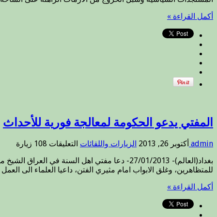
السيد
عمار
أكمل القراءة »
الحكيم
لسماحة
المفتي
رعاه
الله
مغلقة
المفتي يدعو الحكومة لمعالجة فورية للأحداث
على
admin
أكتوبر 26, 2013
الزيارات واللقائات
التعليقات
108 زيارة
المفتي
بغداد(العالم)- 27/01/2013- دعا مفتي اهل السنة
يدعو
للمتظاهرين، وغلق الابواب امام مثيري الفتن، داعيا العلماء الى العمل 
الحكومة
لمعالجة
أكمل القراءة »
فورية
للأحداث
مغلقة