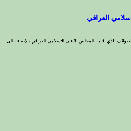
اسلامي العراقي
م الاربعاء 30\1\2013 مهرجان الوحدة والوئام بين الاديان والطوائف الذي اقامه المجلس الاعلى الاسلامي العراقي بالإضافة الى