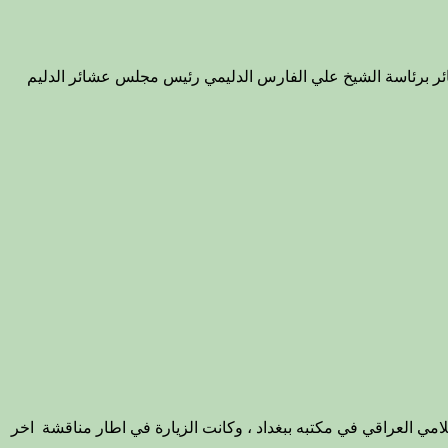
اه الله) بمكتبه الرسمي ببغداد صباح اليوم الاربعاء 30/1/2013 وفداً من رؤساء العشائر برئاسة الشيخ علي الفارس الدليمي رئيس مجلس عشائر الدليم
د السيد عمار الحكيم رئيس المجلس الاعلى الاسلامي العراقي في مكتبه ببغداد ، وكانت الزيارة في اطار مناقشة اخر