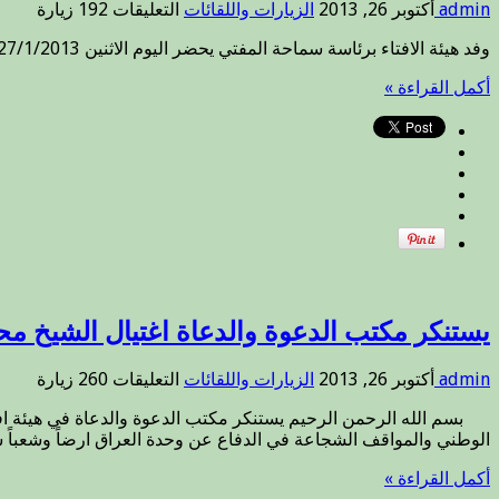
على
admin
أكتوبر 26, 2013
الزيارات واللقائات
التعليقات
192 زيارة
سماحة
وفد هيئة الافتاء برئاسة سماحة المفتي يحضر اليوم الاثنين 27/1/2013 المؤتمر الذي اقيم في فندق الرشيد بمناسبة المولد النبوي الشريف ..
المفتي
والوفد
أكمل القراءة »
المرافق
له
يشارك
في
احتفال
المولد
النبوي
مغلقة
يستنكر مكتب الدعوة والدعاة اغتيال الشيخ مح
على
admin
أكتوبر 26, 2013
الزيارات واللقائات
التعليقات
260 زيارة
يستنكر
بسم الله الرحمن الرحيم يستنكر مكتب الدعوة والدعاة في هيئة افتا
مكتب
الوطني والمواقف الشجاعة في الدفاع عن وحدة العراق ارضاً وشعباً سائ
الدعوة
والدعاة
أكمل القراءة »
اغتيال