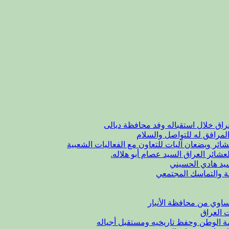
راق خلال استقباله وفد محافظة ديالى
لمرافق له للتواصل والسلام
شائر ويضعان آليات للتعاون مع الفعاليات الشعبية
عشائر العراق السيد عصام أبو هلاله.
يد هادي الحسيني
ة والتماسك المجتمعي
اوي من محافظة الأنبار
ت العراق
مة الوطن وحفظ تاريخيه ومستقبل أجياله