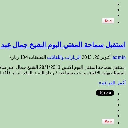
استقبل سماحة المفتي اليوم الشيخ جمال عبد
على
admin
أكتوبر 26, 2013
الزيارات واللقائات
التعليقات
134 زيارة
استقبل
استقبل سماحة المفتي اليوم 
سماحة
المتمثلة بهئية الافتاء . ورحب سماحته / رعاه الله / بالوفد الزائر فأكد ا
المفتي
اليوم
أكمل القراءة »
الشيخ
جمال
عبد
ضاهر
شيخ
عشيرة
عام
المسارة
مغلقة