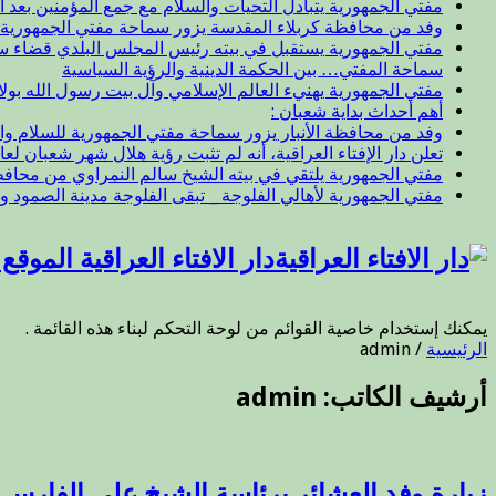
مفتي الجمهورية يتبادل التحيات والسلام مع جمع المؤمنين بعد ال
وفد من محافظة كربلاء المقدسة يزور سماحة مفتي الجمهورية
مفتي الجمهورية يستقبل في بيته رئيس المجلس البلدي قضاء 
سماحة المفتي… بين الحكمة الدينية والرؤية السياسية
مفتي الجمهورية يهنيء العالم الإسلامي وآل بيت رسول الله بول
أهم أحداث بداية شعبان :
وفد من محافظة الأنبار يزور سماحة مفتي الجمهورية للسلام وا
تعلن دار الإفتاء العراقية، أنه لم تثبت رؤية هلال شهر شعبان لعام 47
مفتي الجمهورية يلتقي في بيته الشيخ سالم النمراوي من محافظة
مفتي الجمهورية لأهالي الفلوجة _ تبقى الفلوجة مدينة الصمود و
دار الافتاء العراقية الموق
يمكنك إستخدام خاصية القوائم من لوحة التحكم لبناء هذه القائمة .
الرئيسية
/
admin
أرشيف الكاتب: admin
زيارة وفد العشائر برئاسة الشيخ علي الفارس 