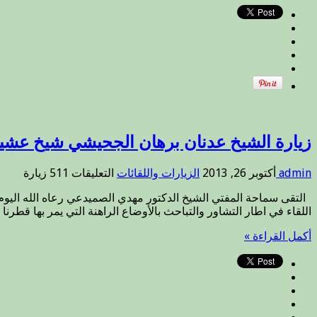
الشيخ
محمد
طاهر
العبد
ربه
مغلقة
زيارة الشيخ عدنان برهان الجحيشي شيخ عش
على
admin
أكتوبر 26, 2013
الزيارات واللقائات
التعليقات
511 زيارة
زيارة
الشيخ
اللقاء في اطار التشاور والتباحث بالأوضاع الراهنة التي يمر بها قطرنا
عدنان
برهان
أكمل القراءة »
الجحيشي
شيخ
عشيرة
الجحيش
في
محافظة