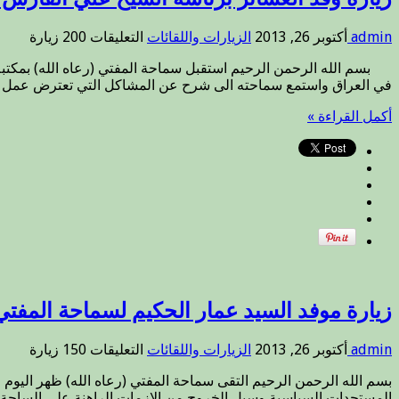
على
admin
أكتوبر 26, 2013
الزيارات واللقائات
التعليقات
200 زيارة
زيارة
وفد
في العراق واستمع سماحته الى شرح عن المشاكل التي تعترض عمل رؤساء 
العشائر
برئاسة
أكمل القراءة »
الشيخ
علي
الفارس
الدليمي
مغلقة
زيارة موفد السيد عمار الحكيم لسماحة المفتي 
على
admin
أكتوبر 26, 2013
الزيارات واللقائات
التعليقات
150 زيارة
زيارة
موفد
المستجدات السياسية وسبل الخروج من الازمات الراهنة على الساحة الع