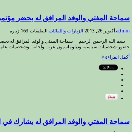
سماحة المفتي والوفد المرافق له يحضر مؤتمر 
على
admin
أكتوبر 26, 2013
الزيارات واللقائات
التعليقات
163 زيارة
سماحة
المفتي
حضور شخصيات سياسية ودبلوماسيون عرب واجانب وشخصيات علمانية
والوفد
المرافق
أكمل القراءة »
له
يحضر
مؤتمر
الوحدة
والوئام
الذي
اقامهُ
المجلس
الاعلى
الاسلامي
العراقي
مغلقة
سماحة المفتي والوفد المرافق له يشارك في اح