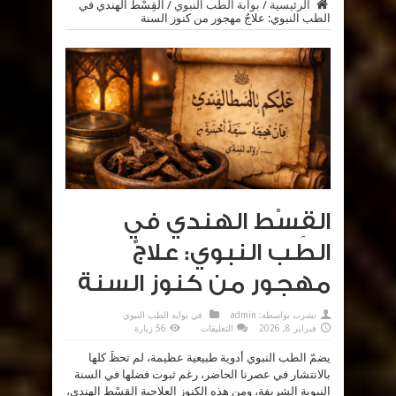
الرئيسية
/
بوابة الطب النبوي
/
القِسْط الهندي في
الطب النبوي: علاجٌ مهجور من كنوز السنة
القِسْط الهندي في
الطب النبوي: علاجٌ
مهجور من كنوز السنة
نشرت بواسطة:
admin
في
بوابة الطب النبوي
على
فبراير 8, 2026
التعليقات
56 زيارة
القِسْط
الهندي
يضمّ الطب النبوي أدوية طبيعية عظيمة، لم تحظَ كلها
في
الطب
بالانتشار في عصرنا الحاضر، رغم ثبوت فضلها في السنة
النبوي:
علاجٌ
النبوية الشريفة، ومن هذه الكنوز العلاجية القِسْط الهندي،
مهجور