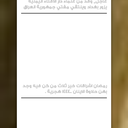
عاجل_ وفد من علماء دار الافتاء اليمنية
يزور بغداد ويلتقي مفتي جمهورية العراق
رمضان اشراقات خير ثلاث من كن فيه وجد
بهن حلاوة الاينان ..1444 هجرية .