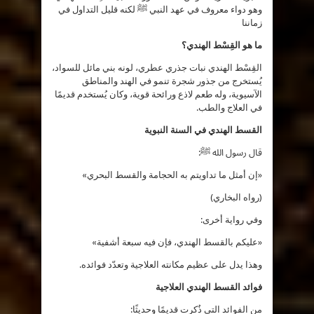
من
وهو دواء معروف في عهد النبي ﷺ لكنه قليل التداول في
كنوز
زماننا
السنة
مغلقة
ما هو القِسْط الهندي؟
القِسْط الهندي نبات جذري عطري، لونه بني مائل للسواد،
يُستخرج من جذور شجرة تنمو في الهند والمناطق
الآسيوية، وله طعم لاذع ورائحة قوية، وكان يُستخدم قديمًا
في العلاج والطب.
القسط الهندي في السنة النبوية
قال رسول الله ﷺ:
«إن أمثل ما تداويتم به الحجامة والقسط البحري»
(رواه البخاري)
وفي رواية أخرى:
«عليكم بالقسط الهندي، فإن فيه سبعة أشفية»
وهذا يدل على عظيم مكانته العلاجية وتعدّد فوائده.
فوائد القسط الهندي العلاجية
من الفوائد التي ذُكرت قديمًا وحديثًا: