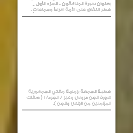
بعنوان سورة المنافقون .. الجزء الأول _
خطر النفاق على الأمة افراداً وجماعاتٍ .
خطبة الجمعة بإمامة مفتي الجمهورية
سورة الجن دروس وعبر / الجزء/ 1 { صفات
المؤمنين من الإنس والجن ).