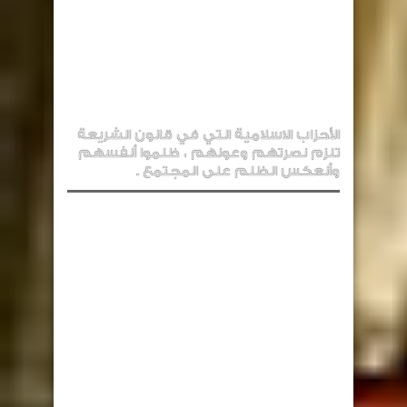
الأحزاب الاسلامية التي في قانون الشريعة
تلزم نصرتهم وعونهم ، ظلموا أنفسهم
وأنعكس الظلم على المجتمع .