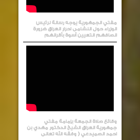
مفتي الجمهورية يوجه رسالة لرئيس
الوزراء حول النشامى احرار العراق ضرورة
انصافهم التعيين أسوة بأقرانهم
وقائع صلاة الجمعة بإمامة مفتي
جمهورية العراق الشيخ الدكتور مهدي بن
احمد الصميدعي ( وفقه الله تعالى