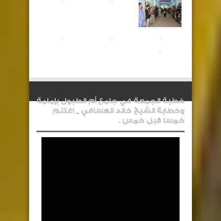
خطبة الجمعة في جامع أم الطبول بإمامة
وخطابة الشيخ خالد العسافي _ اغتنم
خمسا قبل خمس .