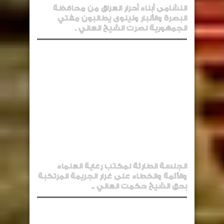
النشامى أبناء أحرار العراق من محافظة
البصرة والأنبار ونينوى يطالبون مفتي
الجمهورية نصرت الشيخ العاني .
الجلسة الطارئة لمكتب رعاية العلماء
والأئمة والخطاء على غرار الجريمة المرتكبة
بحق الشيخ حكمت العاني ..