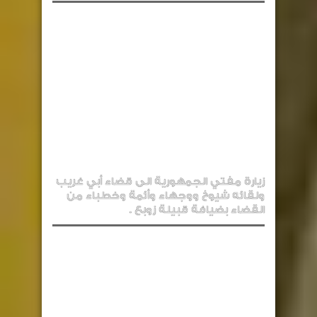
زيارة مفتي الجمهورية الى قضاء أبي غريب
ولقائه شيوخ ووجهاء وأئمة وخطباء من
القضاء بضيافة قبيلة زوبع .