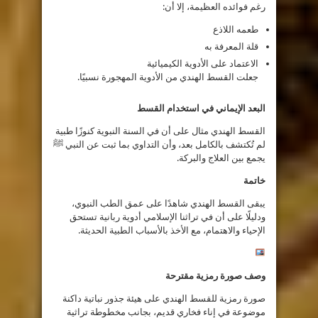
رغم فوائده العظيمة، إلا أن:
طعمه اللاذع
قلة المعرفة به
الاعتماد على الأدوية الكيميائية
جعلت القسط الهندي من الأدوية المهجورة نسبيًا.
البعد الإيماني في استخدام القسط
القسط الهندي مثال على أن في السنة النبوية كنوزًا طبية
لم تُكتشف بالكامل بعد، وأن التداوي بما ثبت عن النبي ﷺ
يجمع بين العلاج والبركة.
خاتمة
يبقى القسط الهندي شاهدًا على عمق الطب النبوي،
ودليلًا على أن في تراثنا الإسلامي أدوية ربانية تستحق
الإحياء والاهتمام، مع الأخذ بالأسباب الطبية الحديثة.
وصف صورة رمزية مقترحة
صورة رمزية للقسط الهندي على هيئة جذور نباتية داكنة
موضوعة في إناء فخاري قديم، بجانب مخطوطة تراثية