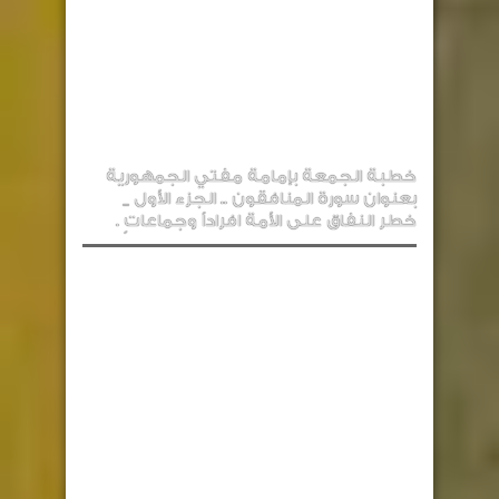
خطبة الجمعة بإمامة مفتي الجمهورية
بعنوان سورة المنافقون .. الجزء الأول _
خطر النفاق على الأمة افراداً وجماعاتٍ .