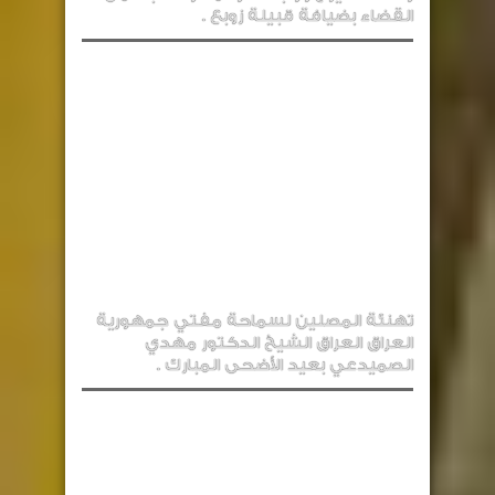
القضاء بضيافة قبيلة زوبع .
تهنئة المصلين لسماحة مفتي جمهورية
العراق العراق الشيخ الدكتور مهدي
الصميدعي بعيد الأضحى المبارك .