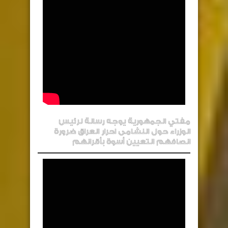
مفتي الجمهورية يوجه رسالة لرئيس
الوزراء حول النشامى احرار العراق ضرورة
انصافهم التعيين أسوة بأقرانهم