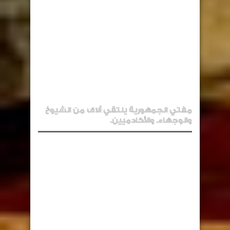
مفتي الجمهورية يلتقي آلاف من الشيوخ
والوجهاء. والأكادميين.