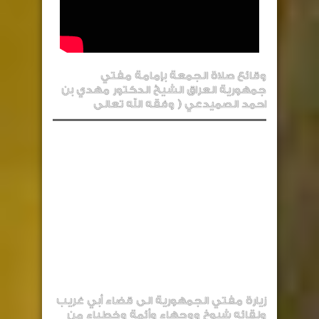
وقائع صلاة الجمعة بإمامة مفتي
جمهورية العراق الشيخ الدكتور مهدي بن
احمد الصميدعي ( وفقه الله تعالى
زيارة مفتي الجمهورية الى قضاء أبي غريب
ولقائه شيوخ ووجهاء وأئمة وخطباء من