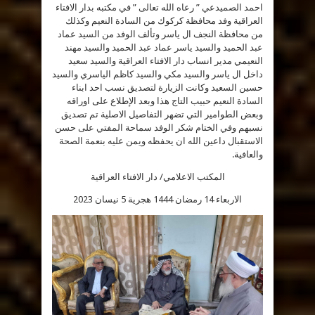
”
احمد الصميدعي ” رعاه الله تعالى ” في مكتبه بدار الافتاء
وفقه
الله
العراقية وفد محافظة كركوك من السادة النعيم وكذلك
تعالى
”
من محافظة النجف ال ياسر وتألف الوفد من السيد عماد
يلتقي
عبد الحميد والسيد ياسر عماد عبد الحميد والسيد مهند
وفد
محافظة
النعيمي مدير انساب دار الافتاء العراقية والسيد سعيد
كركوك.
مغلقة
داخل ال ياسر والسيد مكي والسيد كاظم الياسري والسيد
حسين السعيد وكانت الزيارة لتصديق نسب احد ابناء
السادة النعيم حبيب التاج هذا وبعد الإطلاع على اوراقه
وبعض الطوامير التي تضهر التفاصيل الاصلية تم تصديق
نسبهم وفي الختام شكر الوفد سماحة المفتي على حسن
الاستقبال داعين الله ان يحفظه ويمن عليه بنعمة الصحة
والعافية.
المكتب الاعلامي/ دار الافتاء العراقية
الاربعاء 14 رمضان 1444 هجرية 5 نيسان 2023