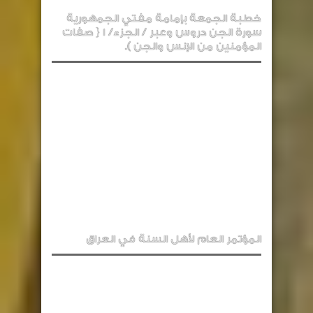
خطبة الجمعة بإمامة مفتي الجمهورية
سورة الجن دروس وعبر / الجزء/ 1 { صفات
المؤمنين من الإنس والجن ).
المؤتمر العام لأهل السنة في العراق