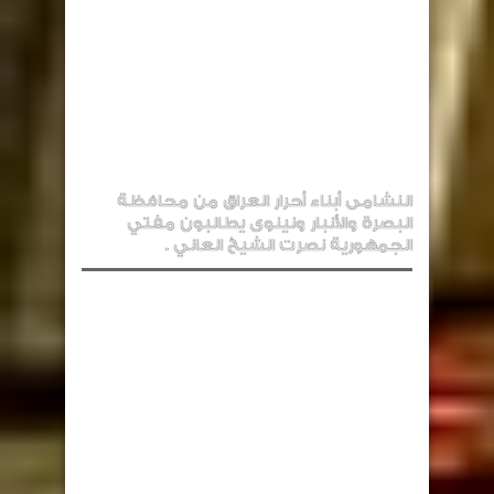
النشامى أبناء أحرار العراق من محافظة
البصرة والأنبار ونينوى يطالبون مفتي
الجمهورية نصرت الشيخ العاني .