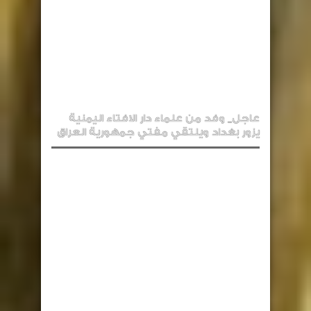
عاجل_ وفد من علماء دار الافتاء اليمنية
يزور بغداد ويلتقي مفتي جمهورية العراق