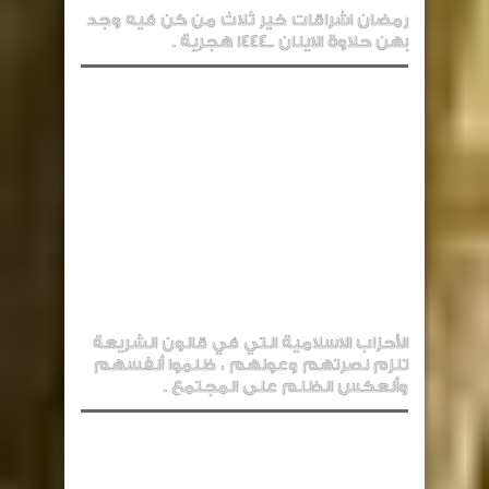
رمضان اشراقات خير ثلاث من كن فيه وجد
بهن حلاوة الاينان ..1444 هجرية .
الأحزاب الاسلامية التي في قانون الشريعة
تلزم نصرتهم وعونهم ، ظلموا أنفسهم
وأنعكس الظلم على المجتمع .