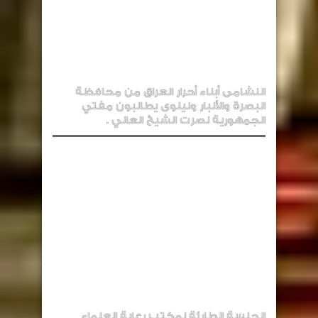
النشامى أبناء أحرار العراق من محافظة
البصرة والأنبار ونينوى يطالبون مفتي
الجمهورية نصرت الشيخ العاني .
الجلسة الطارئة لمكتب رعاية العلماء