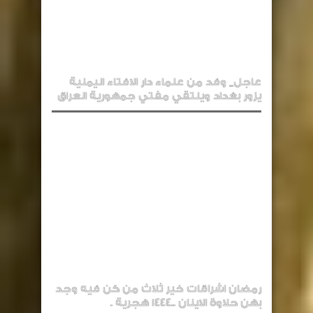
عاجل_ وفد من علماء دار الافتاء اليمنية
يزور بغداد ويلتقي مفتي جمهورية العراق
رمضان اشراقات خير ثلاث من كن فيه وجد
بهن حلاوة الاينان ..1444 هجرية .