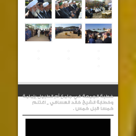
خطبة الجمعة في جامع أم الطبول بإمامة
وخطابة الشيخ خالد العسافي _ اغتنم
خمسا قبل خمس .