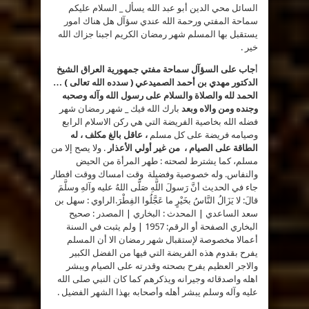
السائل محي الدين أبو عبد الله يسأل _ السلام عليكم
(
1607
سماحة المفتي ورحمة الله عندي سؤآل هل هناك امور
)
كيف
يستقبل بها المسلم شهر رمضان الكريم اجبنا جزاك الله
نستقبل
رمضان
خير .
هل
هناك
أ
أعمال
جاب على السؤآل سماحة مفتي جمهورية العراق الشيخ
مخصوصة
الدكتور مهدي بن أحمد الصميدعي ( سدده الله تعالى ) …
..
مغلقة
الحمد لله والصلاة والسلام على رسول الله وآله وصحبه
وجنده ومن والاه وبعد
بارك الله فيك _ شهر رمضان شهر
فضله الله بخاصية الفريضة التي هي ركن الاسلام الرابع
وصيامه فريضة على كل مسلم
، عاقل بالغ مكلف ، له
الطاقة على الصيام ، من غير أولي الأعذار
. ولا يصح إلا من
مسلم، كما يشترط لصحته : طهر المرأة من الحيض
والنفاس. وله خصوصية وفضيلة وقت امساك ووقت افطار
جاء في الحديث أنَّ رَسولَ اللَّهِ صَلَّى اللهُ عليه وآلهِ وسلَّمَ
قالَ: لا يَزَالُ النَّاسُ بخَيْرٍ ما عَجَّلُوا الفِطْرَ.الراوي : سهل بن
سعد الساعدي | المحدث : البخاري | المصدر : صحيح
البخاري الصفحة أو الرقم: 1957 | ولم يثبت في السنة
أعمالا مخصوصة لإستقبال شهر رمضان الا أن المسلم
يفرح بقدوم هذه الفريضة التي فيها من الفضل الكبير
والاجر العظيم يفرح بصحته وقدرته على الصيام ويبشر
اهله واصدقائه وجيرانه ويذكرهم كما كان النبي صلى الله
عليه وآله وسلم يبشر أهله وأصحابه بهذا الشهر الفضيل .