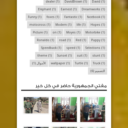
dealer
(1)
DavidBrown
(1)
David
(1)
Elephant
(1)
Earnest
(1)
Dreamworks
(1)
Funny
(1)
foxes
(1)
Fantastic
(1)
facebook
(1)
motocross
(1)
Modern
(1)
life
(1)
Hopes
(1)
Picture
(1)
on
(1)
Moyes
(1)
Motorbike
(1)
Ronaldo
(1)
road
(1)
Red
(1)
Puppy
(1)
Speedback
(1)
speed
(1)
Selections
(1)
theme
(1)
Sunset
(1)
suit
(1)
stunt
(1)
(1)
Truck
(1)
Turtle
(1)
wallpaper
الأموال
(1)
التصميم
(6)
مفتي الجمهورية حاضر في كل خير