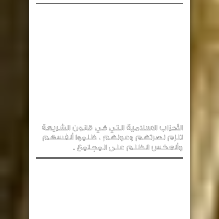
الأحزاب الاسلامية التي في قانون الشريعة
تلزم نصرتهم وعونهم ، ظلموا أنفسهم
وأنعكس الظلم على المجتمع .