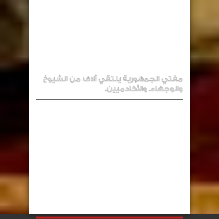
مفتي الجمهورية يلتقي آلاف من الشيوخ
والوجهاء. والأكادميين.