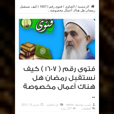
الرئيسية
/
الفتاوى
/
فتوى رقم ( 1607 ) كيف نستقبل
رمضان هل هناك أعمال مخصوصة ..
فتوى رقم ( 1607 ) كيف
نستقبل رمضان هل
هناك أعمال مخصوصة
..
نشرت بواسطة:
admin
في
الفتاوى
مارس 15, 2023
على
التعليقات
237 زيارة
فتوى
رقم