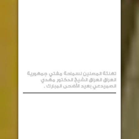
تهنئة المصلين لسماحة مفتي جمهورية
العراق العراق الشيخ الدكتور مهدي
الصميدعي بعيد الأضحى المبارك .