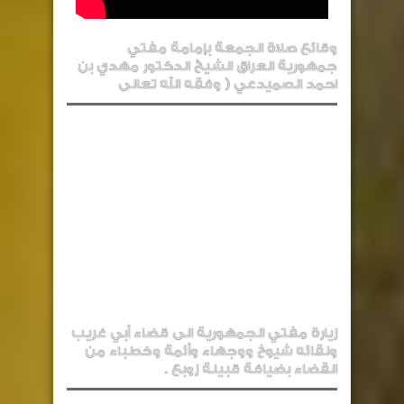
وقائع صلاة الجمعة بإمامة مفتي
جمهورية العراق الشيخ الدكتور مهدي بن
احمد الصميدعي ( وفقه الله تعالى
زيارة مفتي الجمهورية الى قضاء أبي غريب
ولقائه شيوخ ووجهاء وأئمة وخطباء من
القضاء بضيافة قبيلة زوبع .