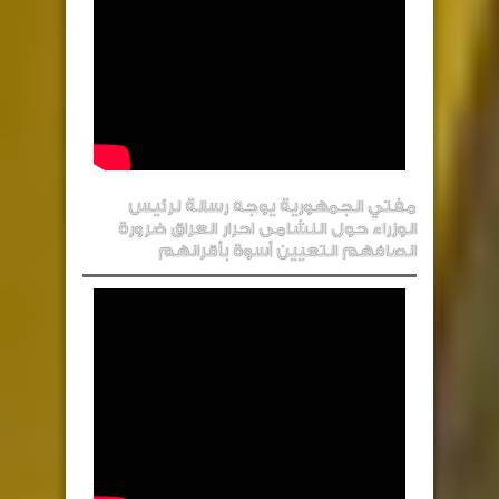
مفتي الجمهورية يوجه رسالة لرئيس
الوزراء حول النشامى احرار العراق ضرورة
انصافهم التعيين أسوة بأقرانهم