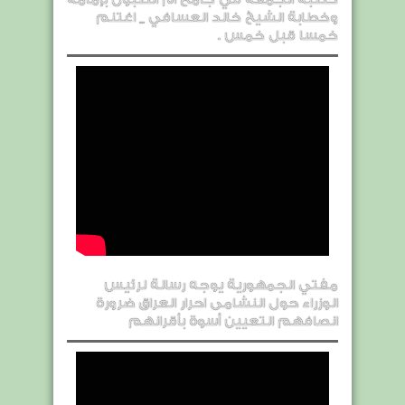
وخطابة الشيخ خالد العسافي _ اغتنم
خمسا قبل خمس .
مفتي الجمهورية يوجه رسالة لرئيس
الوزراء حول النشامى احرار العراق ضرورة
انصافهم التعيين أسوة بأقرانهم