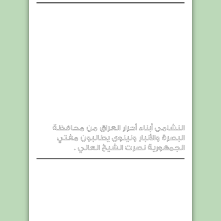
النشامى أبناء أحرار العراق من محافظة
البصرة والأنبار ونينوى يطالبون مفتي
الجمهورية نصرت الشيخ العاني .