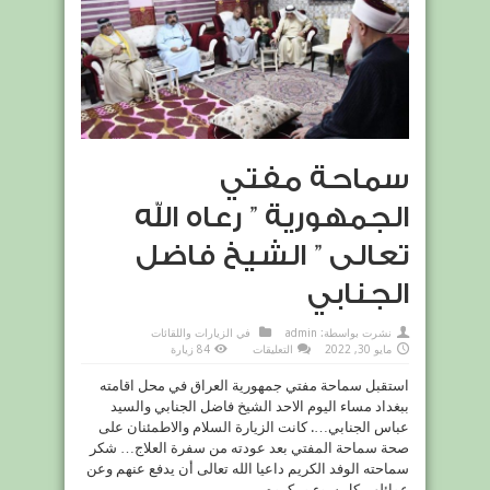
سماحة مفتي
الجمهورية ” رعاه الله
تعالى ” الشيخ فاضل
الجنابي
نشرت بواسطة:
admin
في
الزيارات واللقائات
على
مايو 30, 2022
التعليقات
84 زيارة
سماحة
مفتي
استقبل سماحة مفتي جمهورية العراق في محل اقامته
الجمهورية
”
ببغداد مساء اليوم الاحد الشيخ فاضل الجنابي والسيد
رعاه
الله
عباس الجنابي…. كانت الزيارة السلام والاطمئنان على
تعالى
”
صحة سماحة المفتي بعد عودته من سفرة العلاج… شكر
الشيخ
سماحته الوفد الكريم داعيا الله تعالى أن يدفع عنهم وعن
فاضل
الجنابي
عوائلهم كل سوء ومكروه…