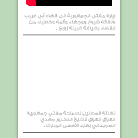
زيارة مفتي الجمهورية الى قضاء أبي غريب
ولقائه شيوخ ووجهاء وأئمة وخطباء من
القضاء بضيافة قبيلة زوبع .
تهنئة المصلين لسماحة مفتي جمهورية
العراق العراق الشيخ الدكتور مهدي
الصميدعي بعيد الأضحى المبارك .