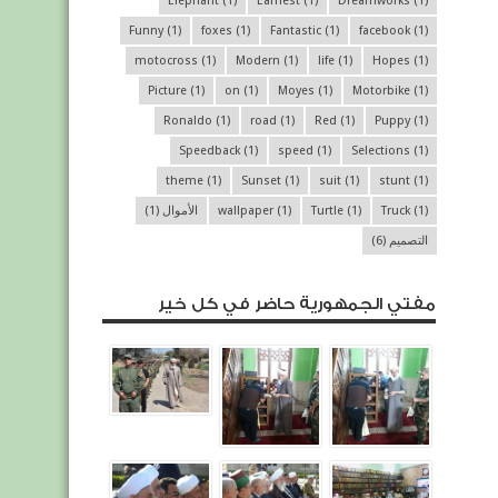
Elephant
(1)
Earnest
(1)
Dreamworks
(1)
Funny
(1)
foxes
(1)
Fantastic
(1)
facebook
(1)
motocross
(1)
Modern
(1)
life
(1)
Hopes
(1)
Picture
(1)
on
(1)
Moyes
(1)
Motorbike
(1)
Ronaldo
(1)
road
(1)
Red
(1)
Puppy
(1)
Speedback
(1)
speed
(1)
Selections
(1)
theme
(1)
Sunset
(1)
suit
(1)
stunt
(1)
(1)
Truck
(1)
Turtle
(1)
wallpaper
الأموال
(1)
التصميم
(6)
مفتي الجمهورية حاضر في كل خير