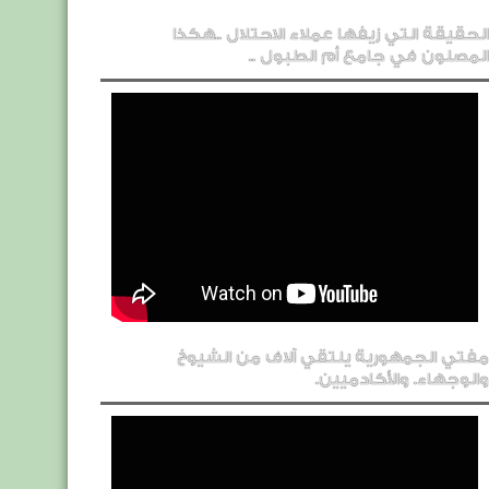
الحقيقة التي زيفها عملاء الاحتلال ..هكذا
المصلون في جامع أم الطبول ..
مفتي الجمهورية يلتقي آلاف من الشيوخ
والوجهاء. والأكادميين.