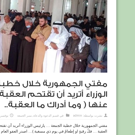
مفتي الجمهورية خلال خطبة
الوزراء أتريد أن تقتحم العقبة 
عنها ( وما أدراك ما العقبة..
نشرت بواسطة:
admin
في
قسم الدعوة والدعاة
,
منبر الجمعة
نوفمبر 21, 021
مفتي الجمهورية خلال خطبة الجمعة … يارئيس الوزراء أتريد أن تقتحم ا
العقبة … فكُ رقبةٍ او إطعامٌ في يوم ذي مسغبة )… اصدر العفو العام ..