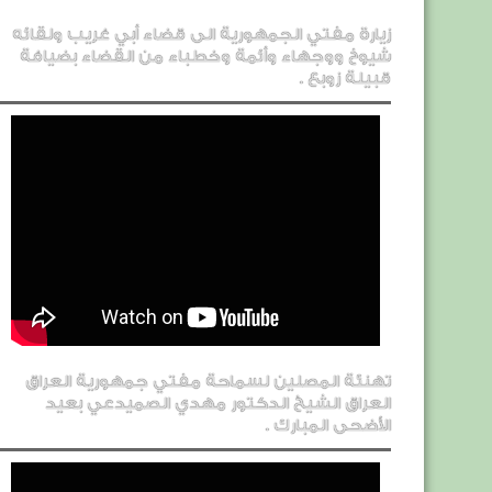
زيارة مفتي الجمهورية الى قضاء أبي غريب ولقائه
شيوخ ووجهاء وأئمة وخطباء من القضاء بضيافة
قبيلة زوبع .
تهنئة المصلين لسماحة مفتي جمهورية العراق
العراق الشيخ الدكتور مهدي الصميدعي بعيد
الأضحى المبارك .