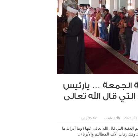
 الجمعة … يارئيس
التي قال الله تعالى
على
2
التعليقات
95 زيارة
مفتي
الجمهورية
لعقبة التي قال الله تعالى عنها ( وما أدراك ما
خلال
خطبة
 وفك رقاب آلآف المظاليم والأبرياء ..
الجمعة