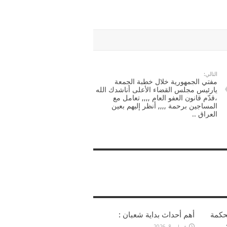
…
يارئيس
الوزراء
أتريد
أن
تقتحم
العقبة
التي
قال
الله
تعالى
عنها
(
وما
التالي:
أدراك
مفتي الجمهورية خلال خطبة الجمعة
ما
يارئيس مجلس القضاء الأعلى أناشدك الله
العقبة..
مغلقة
،قدّم قانون العفو العام ,,,, تعامل مع
المساجين برحمة ,,,, أنظر إليهم بعين
العراق ..
حكمة
أهم أحداث بداية شعبان :
فبراير 8, 2026