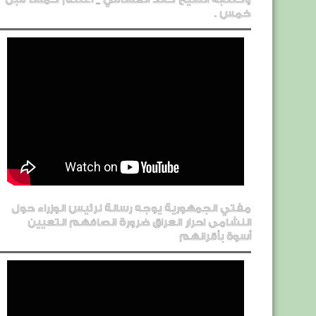
خمس .
مفتي الجمهورية يوجه رسالة لرئيس الوزراء حول
النشامى احرار العراق ضرورة انصافهم التعيين
أسوة بأقرانهم