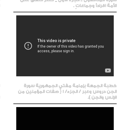
الأمة افراداً وجماعاتٍ .
خطبة الجمعة بإمامة مفتي الجمهورية سورة
الجن دروس وعبر / الجزء/ 1 { صفات المؤمنين من
الإنس والجن ).