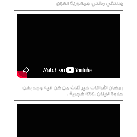
ويلتقي مفتي جمهورية العراق
رمضان اشراقات خير ثلاث من كن فيه وجد بهن
حلاوة الاينان ..1444 هجرية .