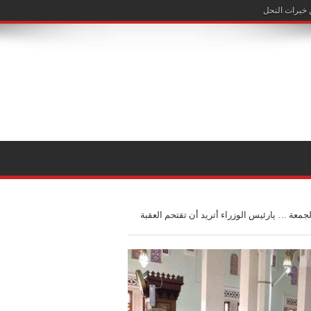
معة … يارئيس الوزراء أتريد أن تقتحم العقبة