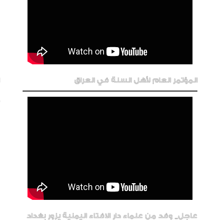
المؤتمر العام لأهل السنة في العراق
عاجل_ وفد من علماء دار الافتاء اليمنية يزور بغداد