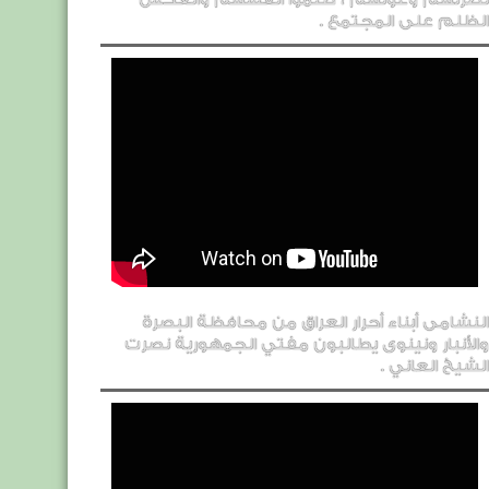
الظلم على المجتمع .
النشامى أبناء أحرار العراق من محافظة البصرة
والأنبار ونينوى يطالبون مفتي الجمهورية نصرت
الشيخ العاني .