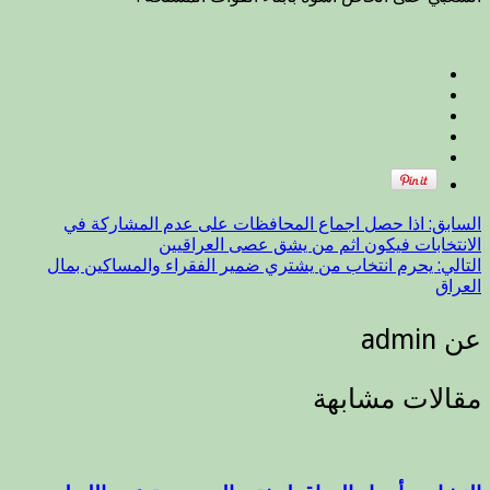
مشاركة
ابناء
الحشد
الشعبي
على
الخاص
اسوة
بأبناء
القوات
المسلحة
السابق:
اذا حصل اجماع المحافظات على عدم المشاركة في
مغلقة
الانتخابات فيكون اثم من يشق عصى العراقيين
التالي:
يحرم انتخاب من يشتري ضمير الفقراء والمساكين بمال
العراق
عن admin
مقالات مشابهة