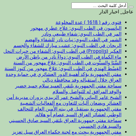
عاجل_ اخبار الدار
فتوى رقم ( 1618 ) عدة المخلوعة
اليانسون في الطب النبوي: علاج عطري مهجور
المر في الطب النبوي: شفاء طبيعي ونادر
الشمر في الطب النبوي: نبات نادر للشفاء والهضم
الريحان في الطب النبوي: عشب مبارك للشفاء والجسم
العكبر (Propolis) في الطب النبوي: الشفاء من خيرات النحل
ماء الكمأة في الطب النبوي: دواءٌ نادر من باطن الأرض
السَّنَا والسنُّوت في الطب النبوي: علاجٌ مهجور من السنة
القِسْط الهندي في الطب النبوي: علاجٌ مهجور من كنوز السنة
مفتي الجمهورية يؤكد أهمية الدور العشائري في حماية وحدة
العراق خلال استقباله وفد محافظة ديالى
سماحة مفتي الجمهورية يلتقي العميد سلام حميد خضير
والوفد المرافق له للتواصل والسلام
الشيخ عامر البياتي والشيخ عمر الزبيدي يزوران مديرية أمن
العشائر ويضعان آليات للتعاون مع الفعاليات الشعبية
مفتي الجمهورية يستقبل في بيته الأمين العام للتحالف
الوطني لعشائر العراق السيد عصام أبو هلاله.
سماحة مفتي جمهورية العراق يلتقي السيد صادق الحسيني
والسيد هادي الحسيني
مفتي الجمهورية يبحث مع لجنة حكماء العراق سبل تعزيز