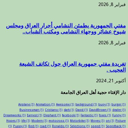
فبراير 8, 2026
مفتي الجمهورية يطمئن النشامي أحرار العراق ومجلس
شيوخ عشائر ووجهاء النشامى ومكتب الشباب..
فبراير 8, 2026
تغريدة مفتي جمهورية العراق حول تكاتف الشيعة
العجيب .
أكتوبر 21, 2024
دار الإفتاء حجية أهل العراق الجامعة
Airplane
(1)
Animation
(1)
Awesome
(1)
background
(1)
buoy
(1)
burger
(1)
Businessman
(1)
Cristiano
(1)
dark
(1)
David
(1)
DavidBrown
(1)
dealer
(1)
Dreamworks
(1)
Earnest
(1)
Elephant
(1)
facebook
(1)
Fantastic
(1)
foxes
(1)
Funny
(1)
Hopes
(1)
life
(1)
Modern
(1)
motocross
(1)
Motorbike
(1)
Moyes
(1)
on
(1)
Picture
(1)
Puppy
(1)
Red
(1)
road
(1)
Ronaldo
(1)
Selections
(1)
speed
(1)
Speedback
(1)