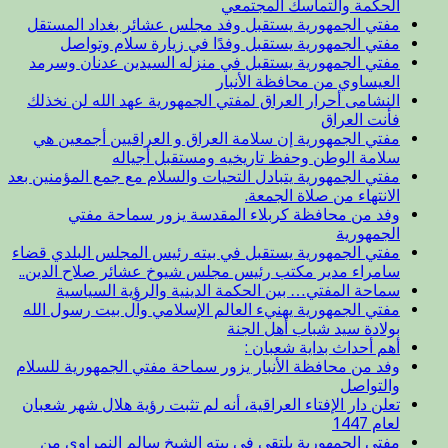
الحكمة والتماسك المجتمعي
مفتي الجمهورية يستقبل وفد مجلس عشائر بغداد المستقل
مفتي الجمهورية يستقبل وفدًا في زيارة سلام وتواصل
مفتي الجمهورية يستقبل في منزله السيدين عدنان وسرمد
العيساوي من محافظة الأنبار
النشامى أحرار العراق لمفتي الجمهورية عهد الله لن نخذلك
فأنت العراق
مفتي الجمهورية إن سلامة العراق و العراقيين أجمعين هي
سلامة الوطن وحفظ تاريخيه ومستقبل أجياله
مفتي الجمهورية يتبادل التحيات والسلام مع جمع المؤمنين بعد
الانتهاء من صلاة الجمعة.
وفد من محافظة كربلاء المقدسة يزور سماحة مفتي
الجمهورية
مفتي الجمهورية يستقبل في بيته رئيس المجلس البلدي قضاء
سامراء مدير مكتب رئيس مجلس شيوخ عشائر صلاح الدين..
سماحة المفتي… بين الحكمة الدينية والرؤية السياسية
مفتي الجمهورية يهنيء العالم الإسلامي وآل بيت رسول الله
بولادة سيد شباب أهل الجنة
أهم أحداث بداية شعبان :
وفد من محافظة الأنبار يزور سماحة مفتي الجمهورية للسلام
والتواصل
تعلن دار الإفتاء العراقية، أنه لم تثبت رؤية هلال شهر شعبان
لعام 1447
مفتي الجمهورية يلتقي في بيته الشيخ سالم النمراوي من