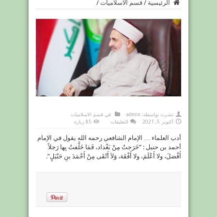
الرئيسية
/
قسم الاسلاميات
/
نشرت بواسطة:
admin
في
قسم الاسلاميات
على
أكتوبر 5, 2021
التعليقات
85 زيارة
مغلقة
أدب العلماء … الإمام الشافعي رحمه الله يقول في الإمام
أحمد بن حنبل : “خَرَجتُ مِنْ بَغْداد، فَمَا خَلَّفتُ بِها رَجلاً
أَفْضلَ، ولا أَعْلَمَ، ولا أَفْقَهَ، وَلاَ أَتْقَى مِنْ أَحْمَدَ بنِ حَنْبَلٍ”.