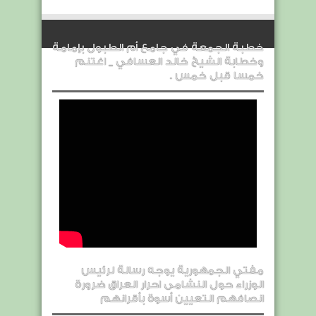
خطبة الجمعة في جامع أم الطبول بإمامة
وخطابة الشيخ خالد العسافي _ اغتنم
خمسا قبل خمس .
مفتي الجمهورية يوجه رسالة لرئيس
الوزراء حول النشامى احرار العراق ضرورة
انصافهم التعيين أسوة بأقرانهم