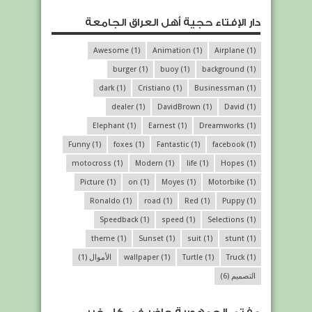
دار الإفتاء حجية أهل العراق الجامعة
Awesome
(1)
Animation
(1)
Airplane
(1)
burger
(1)
buoy
(1)
background
(1)
dark
(1)
Cristiano
(1)
Businessman
(1)
dealer
(1)
DavidBrown
(1)
David
(1)
Elephant
(1)
Earnest
(1)
Dreamworks
(1)
Funny
(1)
foxes
(1)
Fantastic
(1)
facebook
(1)
motocross
(1)
Modern
(1)
life
(1)
Hopes
(1)
Picture
(1)
on
(1)
Moyes
(1)
Motorbike
(1)
Ronaldo
(1)
road
(1)
Red
(1)
Puppy
(1)
Speedback
(1)
speed
(1)
Selections
(1)
theme
(1)
Sunset
(1)
suit
(1)
stunt
(1)
(1)
Truck
(1)
Turtle
(1)
wallpaper
الأموال
(1)
التصميم
(6)