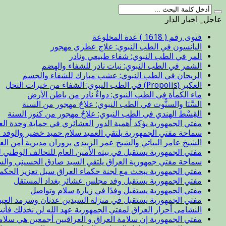
عاجل_ اخبار الدار
فتوى رقم ( 1618 ) عدة المخلوعة
اليانسون في الطب النبوي: علاج عطري مهجور
المر في الطب النبوي: شفاء طبيعي ونادر
الشمر في الطب النبوي: نبات نادر للشفاء والهضم
الريحان في الطب النبوي: عشب مبارك للشفاء والجسم
العكبر (Propolis) في الطب النبوي: الشفاء من خيرات النحل
ماء الكمأة في الطب النبوي: دواءٌ نادر من باطن الأرض
السَّنَا والسنُّوت في الطب النبوي: علاجٌ مهجور من السنة
القِسْط الهندي في الطب النبوي: علاجٌ مهجور من كنوز السنة
مفتي الجمهورية يؤكد أهمية الدور العشائري في حماية وحدة الع
سماحة مفتي الجمهورية يلتقي العميد سلام حميد خضير والوفد ا
الشيخ عامر البياتي والشيخ عمر الزبيدي يزوران مديرية أمن الع
مفتي الجمهورية يستقبل في بيته الأمين العام للتحالف الوطني ل
سماحة مفتي جمهورية العراق يلتقي السيد صادق الحسيني والس
مفتي الجمهورية يبحث مع لجنة حكماء العراق سبل تعزيز الحكم
مفتي الجمهورية يستقبل وفد مجلس عشائر بغداد المستقل
مفتي الجمهورية يستقبل وفدًا في زيارة سلام وتواصل
مفتي الجمهورية يستقبل في منزله السيدين عدنان وسرمد العيس
النشامى أحرار العراق لمفتي الجمهورية عهد الله لن نخذلك فأن
مفتي الجمهورية إن سلامة العراق و العراقيين أجمعين هي سلا