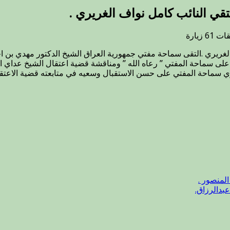
تقي النائب كامل نواف الغريري .
على
يقات
61 زيارة
سماحة
الغريري .التقى سماحة مفتي جمهورية العراق الشيخ الدكتور مهدي بن ا
مفتي
ام على سماحة المفتي ” رعاه الله ” ومناقشة قضية اعتقال الشيخ عدا
الجمهورية
ي سماحة المفتي على حسن الاستقبال وسعيه في متابعته قضية الاعتقال ،
”
وفقه
الله
تعالى
”
يلتقي
النائب
كامل
نواف
الغريري
.
المنصور .
مغلقة
بدالرزاق.