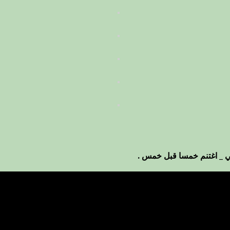
ي _ اغتنم خمسا قبل خمس .