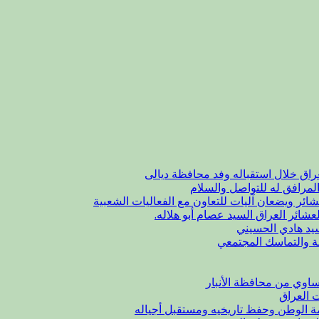
راق خلال استقباله وفد محافظة ديالى
لمرافق له للتواصل والسلام
شائر ويضعان آليات للتعاون مع الفعاليات الشعبية
عشائر العراق السيد عصام أبو هلاله.
يد هادي الحسيني
ة والتماسك المجتمعي
اوي من محافظة الأنبار
ت العراق
مة الوطن وحفظ تاريخيه ومستقبل أجياله