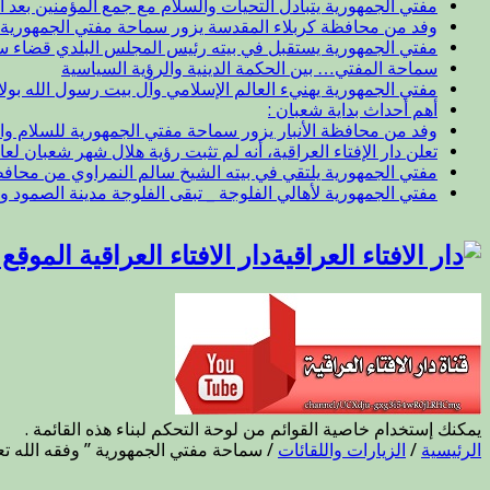
مفتي الجمهورية يتبادل التحيات والسلام مع جمع المؤمنين بعد ال
وفد من محافظة كربلاء المقدسة يزور سماحة مفتي الجمهورية
مفتي الجمهورية يستقبل في بيته رئيس المجلس البلدي قضاء 
سماحة المفتي… بين الحكمة الدينية والرؤية السياسية
مفتي الجمهورية يهنيء العالم الإسلامي وآل بيت رسول الله بول
أهم أحداث بداية شعبان :
وفد من محافظة الأنبار يزور سماحة مفتي الجمهورية للسلام وا
تعلن دار الإفتاء العراقية، أنه لم تثبت رؤية هلال شهر شعبان لعام 47
مفتي الجمهورية يلتقي في بيته الشيخ سالم النمراوي من محافظة
مفتي الجمهورية لأهالي الفلوجة _ تبقى الفلوجة مدينة الصمود و
دار الافتاء العراقية الموق
يمكنك إستخدام خاصية القوائم من لوحة التحكم لبناء هذه القائمة .
الرئيسية
/
الزيارات واللقائات
/
سماحة مفتي الجمهورية ” وفقه الله تعا