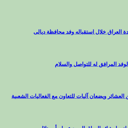
ة العراق خلال استقباله وفد محافظة ديالى
وفد المرافق له للتواصل والسلام
 العشائر ويضعان آليات للتعاون مع الفعاليات الشعبية