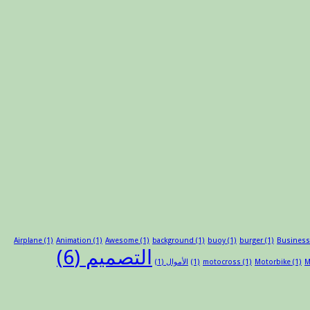
Airplane
(1)
Animation
(1)
Awesome
(1)
background
(1)
buoy
(1)
burger
(1)
Busines
التصميم
(6)
M
(1)
Motorbike
(1)
motocross
(1)
الأموال
(1)