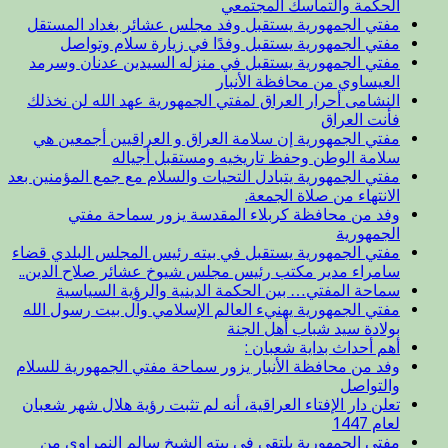
الحكمة والتماسك المجتمعي
مفتي الجمهورية يستقبل وفد مجلس عشائر بغداد المستقل
مفتي الجمهورية يستقبل وفدًا في زيارة سلام وتواصل
مفتي الجمهورية يستقبل في منزله السيدين عدنان وسرمد
العيساوي من محافظة الأنبار
النشامى أحرار العراق لمفتي الجمهورية عهد الله لن نخذلك
فأنت العراق
مفتي الجمهورية إن سلامة العراق و العراقيين أجمعين هي
سلامة الوطن وحفظ تاريخيه ومستقبل أجياله
مفتي الجمهورية يتبادل التحيات والسلام مع جمع المؤمنين بعد
الانتهاء من صلاة الجمعة.
وفد من محافظة كربلاء المقدسة يزور سماحة مفتي
الجمهورية
مفتي الجمهورية يستقبل في بيته رئيس المجلس البلدي قضاء
سامراء مدير مكتب رئيس مجلس شيوخ عشائر صلاح الدين..
سماحة المفتي… بين الحكمة الدينية والرؤية السياسية
مفتي الجمهورية يهنيء العالم الإسلامي وآل بيت رسول الله
بولادة سيد شباب أهل الجنة
أهم أحداث بداية شعبان :
وفد من محافظة الأنبار يزور سماحة مفتي الجمهورية للسلام
والتواصل
تعلن دار الإفتاء العراقية، أنه لم تثبت رؤية هلال شهر شعبان
لعام 1447
مفتي الجمهورية يلتقي في بيته الشيخ سالم النمراوي من