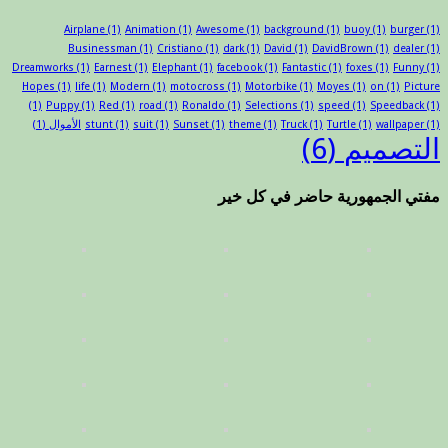
Airplane
(1)
Animation
(1)
Awesome
(1)
background
(1)
buoy
(1)
burger
(1)
Businessman
(1)
Cristiano
(1)
dark
(1)
David
(1)
DavidBrown
(1)
dealer
(1)
Dreamworks
(1)
Earnest
(1)
Elephant
(1)
facebook
(1)
Fantastic
(1)
foxes
(1)
Funny
(1)
Hopes
(1)
life
(1)
Modern
(1)
motocross
(1)
Motorbike
(1)
Moyes
(1)
on
(1)
Picture
(1)
Puppy
(1)
Red
(1)
road
(1)
Ronaldo
(1)
Selections
(1)
speed
(1)
Speedback
(1)
(1)
wallpaper
(1)
Turtle
(1)
Truck
(1)
theme
(1)
Sunset
(1)
suit
(1)
stunt
الأموال
(1)
التصميم
(6)
مفتي الجمهورية حاضر في كل خير