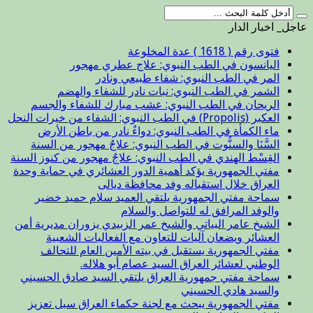
عاجل_ اخبار الدار
فتوى رقم ( 1618 ) عدة المخلوعة
اليانسون في الطب النبوي: علاج عطري مهجور
المر في الطب النبوي: شفاء طبيعي ونادر
الشمر في الطب النبوي: نبات نادر للشفاء والهضم
الريحان في الطب النبوي: عشب مبارك للشفاء والجسم
العكبر (Propolis) في الطب النبوي: الشفاء من خيرات النحل
ماء الكمأة في الطب النبوي: دواءٌ نادر من باطن الأرض
السَّنَا والسنُّوت في الطب النبوي: علاجٌ مهجور من السنة
القِسْط الهندي في الطب النبوي: علاجٌ مهجور من كنوز السنة
مفتي الجمهورية يؤكد أهمية الدور العشائري في حماية وحدة
العراق خلال استقباله وفد محافظة ديالى
سماحة مفتي الجمهورية يلتقي العميد سلام حميد خضير
والوفد المرافق له للتواصل والسلام
الشيخ عامر البياتي والشيخ عمر الزبيدي يزوران مديرية أمن
العشائر ويضعان آليات للتعاون مع الفعاليات الشعبية
مفتي الجمهورية يستقبل في بيته الأمين العام للتحالف
الوطني لعشائر العراق السيد عصام أبو هلاله.
سماحة مفتي جمهورية العراق يلتقي السيد صادق الحسيني
والسيد هادي الحسيني
مفتي الجمهورية يبحث مع لجنة حكماء العراق سبل تعزيز