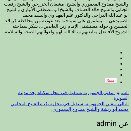
والشيخ ممدوح المعموري والشيخ، مشعان الخزرجي والشيخ رفعت
في
الجنابي والشيخ خالد العساف والشيخ ابو مصطفى الأنباري والشيخ
محل
ابو عبد الله الدراجي والدكتور علم الفهداوي والسيد محمد
سكناه
الصميدعي…. يسلمون على سماحته بعد عودته من محافظة كربلاء
أئمة
الحسين ودخوله مستشفى الإمام زين العابدين… شكر سماحته
وخطباء
الشيوخ الأفاضل متابعتهم سائلا الله لهم ولعوائلهم الصحة والسلامة.
دار
الافتاء
/
مكتب
رعاية
العلماء
والأئمة
والخطباء.
مغلقة
السابق:
مفتي الجمهورية يستقبل في محل سكناه وفد مدينة
الصويرة.
التالي:
مفتي الجمهورية يستقبل في محل سكناه الشيخ المحامي
محمد أبو ريشة والشيخ ممدوح المعموري.
عن admin