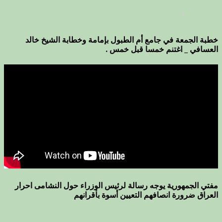
خطبة الجمعة في جامع أم الطبول بإمامة وخطابة الشيخ خالد
العسافي _ اغتنم خمسا قبل خمس .
مفتي الجمهورية يوجه رسالة لرئيس الوزراء حول النشامى احرار
العراق ضرورة انصافهم التعيين أسوة بأقرانهم