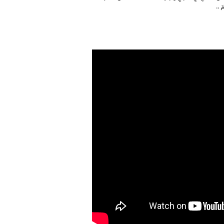
وَلا
َ ..
يَوْمَيْنِ
..
مغلقة