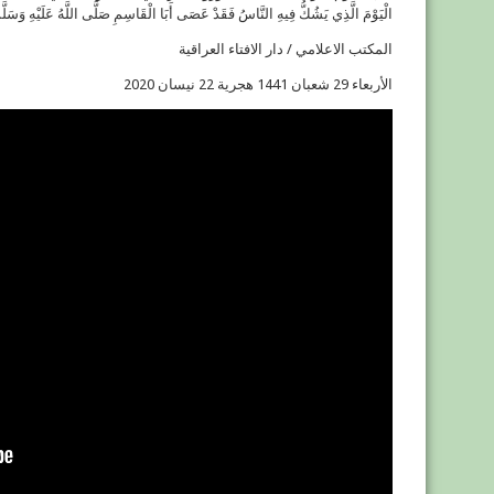
الْيَوْمَ الَّذِي يَشُكُّ فِيهِ النَّاسُ فَقَدْ عَصَى أَبَا الْقَاسِمِ صَلَّى اللَّهُ عَلَيْهِ وَسَلَّم
المكتب الاعلامي / دار الافتاء العراقية
الأربعاء 29 شعبان 1441 هجرية 22 نيسان 2020