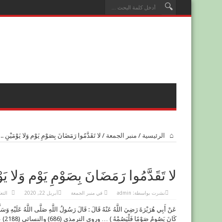
الرئيسية
/
منبر الجمعة
/
لا تَقَدَّمُوا رَمَضَانَ بِصَوْمِ يَوْم وَلا يَوْمَيْنِ ..
لا تَقَدَّمُوا رَمَضَانَ بِصَوْمِ يَوْم وَلا يَوْ
نشرت بواسطة:
admin
في
منبر الجمعة
أبريل 22, 2020
التع
عَنْ أَبِي هُرَيْرَةَ رَضِيَ اللَّهُ عَنْهُ قَالَ : قَالَ رَسُولُ اللَّهِ صَلَّى اللَّهُ عَلَيْهِ وَسَلَ
كَانَ 