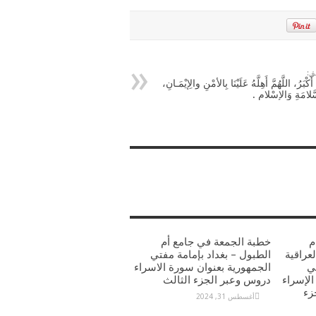
ق:
 أَكْبَرُ، اللَّهُمَّ أَهِلَّهُ عَلَيْنَا بِالأمْنِ والِإيْمَـانِ،
َلامَةِ وَالإِسْلامِ .
م
خطبة الجمعة في جامع أم
عراقية
الطبول – بغداد بإمامة مفتي
ي
الجمهورية بعنوان سورة الاسراء
الإسراء
دروس وعبر الجزء الثالث
زء
أغسطس 31, 2024