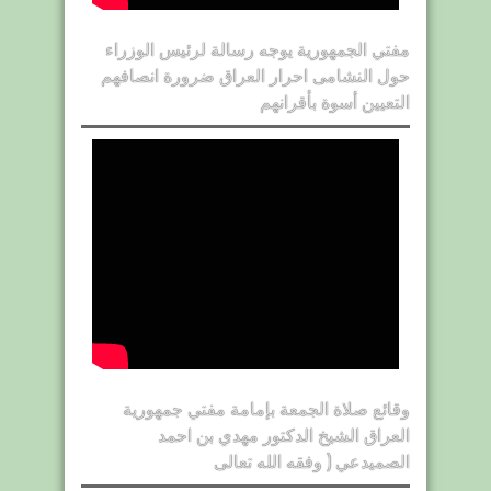
مفتي الجمهورية يوجه رسالة لرئيس الوزراء
حول النشامى احرار العراق ضرورة انصافهم
التعيين أسوة بأقرانهم
وقائع صلاة الجمعة بإمامة مفتي جمهورية
العراق الشيخ الدكتور مهدي بن احمد
الصميدعي ( وفقه الله تعالى