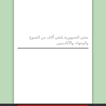
مفتي الجمهورية يلتقي آلاف من الشيوخ
والوجهاء. والأكادميين.