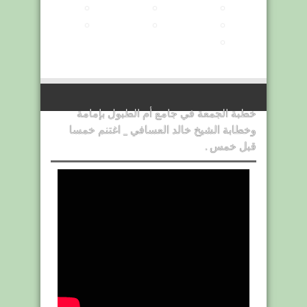
خطبة الجمعة في جامع أم الطبول بإمامة
وخطابة الشيخ خالد العسافي _ اغتنم خمسا
قبل خمس .