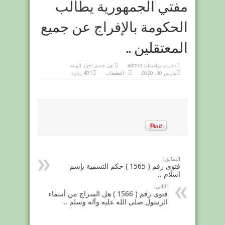
مفتي الجمهورية يطالب
الحكومة بالإفراج عن جميع
المعتقلين ..
نشرت بواسطة:
admin
في
قسم اخبار الهيئة
على
مارس 30, 2020
التعليقات
491 زيارة
مفتي
الجمهورية
يطالب
الحكومة
بالإفراج
عن
جميع
المعتقلين
..
مغلقة
السابق:
فتوى رقم ( 1565 ) حكم التسمية بإسم
اسلام ..
التالي:
فتوى رقم ( 1566 ) هل السراج من أسماء
الرسول صلى الله عليه وآله وسلم ..