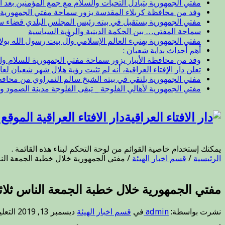
مفتي الجمهورية يتبادل التحيات والسلام مع جمع المؤمنين بعد ال
وفد من محافظة كربلاء المقدسة يزور سماحة مفتي الجمهورية
مفتي الجمهورية يستقبل في بيته رئيس المجلس البلدي قضاء 
سماحة المفتي… بين الحكمة الدينية والرؤية السياسية
مفتي الجمهورية يهنيء العالم الإسلامي وآل بيت رسول الله بول
أهم أحداث بداية شعبان :
وفد من محافظة الأنبار يزور سماحة مفتي الجمهورية للسلام وا
تعلن دار الإفتاء العراقية، أنه لم تثبت رؤية هلال شهر شعبان لعام 47
مفتي الجمهورية يلتقي في بيته الشيخ سالم النمراوي من محافظة
مفتي الجمهورية لأهالي الفلوجة _ تبقى الفلوجة مدينة الصمود و
دار الافتاء العراقية الموق
يمكنك إستخدام خاصية القوائم من لوحة التحكم لبناء هذه القائمة .
الرئيسية
/
قسم اخبار الهيئة
/
مفتي الجمهورية خلال خطبة الجمعة الناس 
مفتي الجمهورية خلال خطبة الجمعة الناس ثلاثة 
نشرت بواسطة:
admin
في
قسم اخبار الهيئة
ديسمبر 13, 2019
التعل