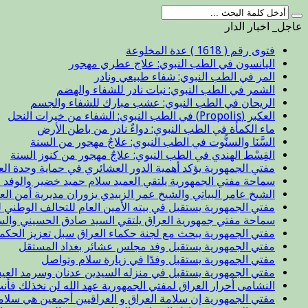
عاجل_ اخبار الدار
فتوى رقم ( 1618 ) عدة المخلوعة
اليانسون في الطب النبوي: علاج عطري مهجور
المر في الطب النبوي: شفاء طبيعي ونادر
الشمر في الطب النبوي: نبات نادر للشفاء والهضم
الريحان في الطب النبوي: عشب مبارك للشفاء والجسم
العكبر (Propolis) في الطب النبوي: الشفاء من خيرات النحل
ماء الكمأة في الطب النبوي: دواءٌ نادر من باطن الأرض
السَّنَا والسنُّوت في الطب النبوي: علاجٌ مهجور من السنة
القِسْط الهندي في الطب النبوي: علاجٌ مهجور من كنوز السنة
مفتي الجمهورية يؤكد أهمية الدور العشائري في حماية وحدة الع
سماحة مفتي الجمهورية يلتقي العميد سلام حميد خضير والوفد ا
الشيخ عامر البياتي والشيخ عمر الزبيدي يزوران مديرية أمن الع
مفتي الجمهورية يستقبل في بيته الأمين العام للتحالف الوطني ل
سماحة مفتي جمهورية العراق يلتقي السيد صادق الحسيني والس
مفتي الجمهورية يبحث مع لجنة حكماء العراق سبل تعزيز الحكم
مفتي الجمهورية يستقبل وفد مجلس عشائر بغداد المستقل
مفتي الجمهورية يستقبل وفدًا في زيارة سلام وتواصل
مفتي الجمهورية يستقبل في منزله السيدين عدنان وسرمد العيس
النشامى أحرار العراق لمفتي الجمهورية عهد الله لن نخذلك فأن
مفتي الجمهورية إن سلامة العراق و العراقيين أجمعين هي سلا