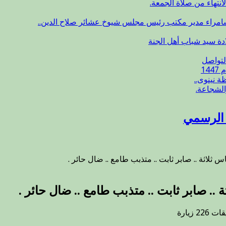
انتهاء من صلاة الجمعة.
سامراء مدير مكتب رئيس مجلس شيوخ عشائر صلاح الدين..
ادة سيد شباب أهل الجنة
لتواصل
14
 نينوى..
الشجاعة.
ع الرسمي
ثلاثة .. صابر ثابت .. متذبب طامع .. ضال حائر .
.. صابر ثابت .. متذبب طامع .. ضال حائر .
على
يقات
226 زيارة
مفتي