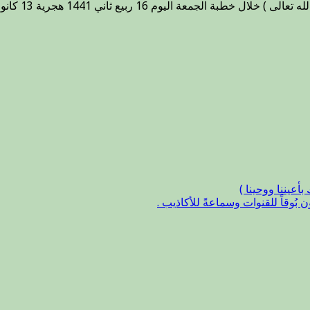
الجمهورية
خلال
خطبة
الجمعة
الناس
ثلاثة
..
صابر
ثابت
..
متذبب
طامع
..
ضال
أعيننا ووحينا )
حائر
ُوقاً للقنوات وسماعةً للأكاذيب .
.
مغلقة