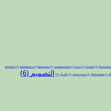
Airplane
(1)
Animation
(1)
Awesome
(1)
background
(1)
buoy
(1)
burger
(1)
Busines
التصميم
(6)
M
(1)
Motorbike
(1)
motocross
(1)
الأموال
(1)