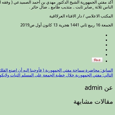
الناس ثلاثة _صابر ثابت .. متذبب طامع .. ضال حائر .
المكتب الاعلامي / دار الافتاء العرلااقية
الجمعة 16 ربيع ثاني 1441 هجرية 13 كانون أول ص2019
السابق:
محاضرة سماحة مفتي الجمهورية ( فأوحينا إليه أن اصنع الفلك ب
التالي:
مفتي الجمهورية خلال خطبة الجمعة على المسلم الثبات ولايكون ب
عن admin
مقالات مشابهة