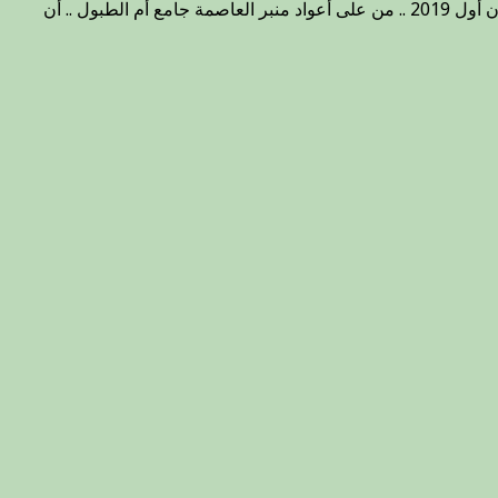
أكد مفتي الجمهورية الشيخ الدكتور مهدي بن أحمد الصميدعي ( وفقه الله تعالى ) خلال خطبة الجمعة اليوم 16 ربيع ثاني 1441 هجرية 13 كانون أول 2019 .. من على أعواد منبر العاصمة جامع أم الطبول .. أن