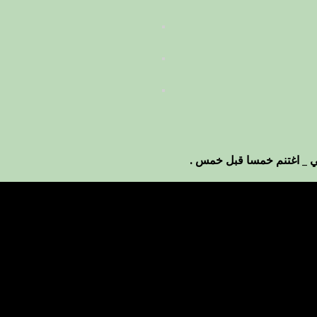
ي _ اغتنم خمسا قبل خمس .