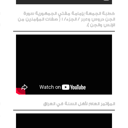
خطبة الجمعة بإمامة مفتي الجمهورية سورة
الجن دروس وعبر / الجزء/ 1 { صفات المؤمنين من
الإنس والجن ).
المؤتمر العام لأهل السنة في العراق