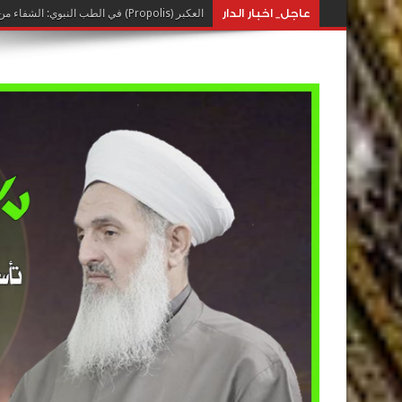
عاجل_ اخبار الدار
العكبر (Propolis) في الطب النبوي: الشفاء من خيرات النحل