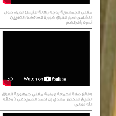
مفتي الجمهورية يوجه رسالة لرئيس الوزراء حول
النشامى احرار العراق ضرورة انصافهم التعيين
أسوة بأقرانهم
وقائع صلاة الجمعة بإمامة مفتي جمهورية العراق
الشيخ الدكتور مهدي بن احمد الصميدعي ( وفقه
الله تعالى