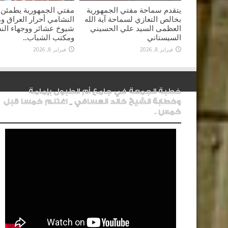
يتقدم سماحة مفتي الجمهورية
مفتي الجمهورية يطمئن
بخالص التعازي لسماحة آية الله
النشامي أحرار العراق 
العظمى السيد علي الحسيني
شيوخ عشائر ووجهاء الن
السيستاني
ومكتب الشباب..
فبراير 8, 2026
فبراير 8, 2026
خطبة الجمعة في جامع أم الطبول بإمامة
وخطابة الشيخ خالد العسافي _ اغتنم خمسا قبل
خمس .