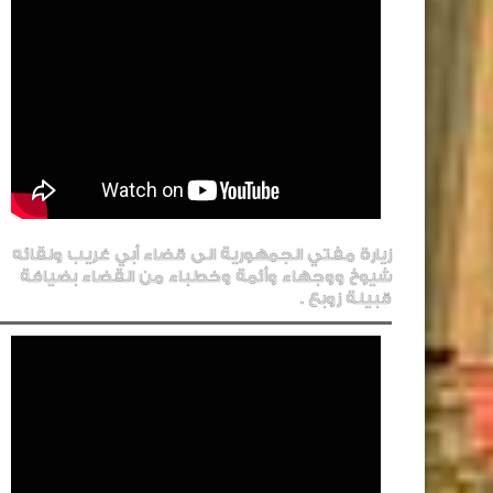
زيارة مفتي الجمهورية الى قضاء أبي غريب ولقائه
شيوخ ووجهاء وأئمة وخطباء من القضاء بضيافة
قبيلة زوبع .