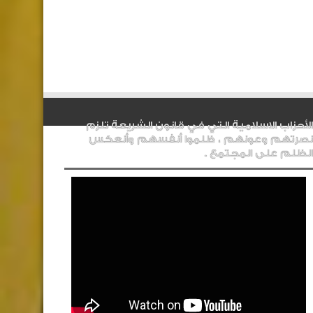
الأحزاب الاسلامية التي في قانون الشريعة تلزم
نصرتهم وعونهم ، ظلموا أنفسهم وأنعكس
الظلم على المجتمع .