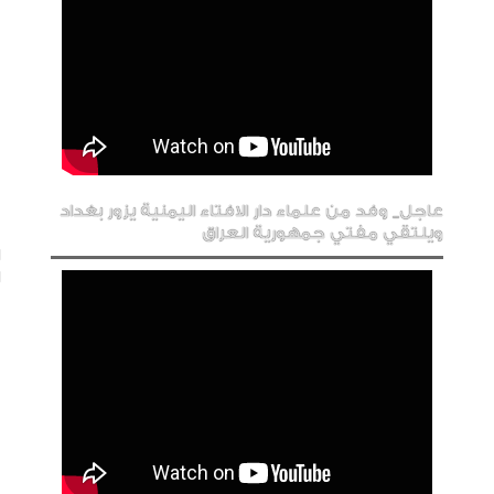
عاجل_ وفد من علماء دار الافتاء اليمنية يزور بغداد
ويلتقي مفتي جمهورية العراق