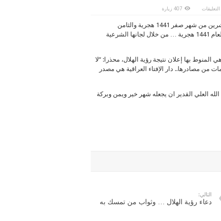
على
التعليقات
407 زيارة
مراقبة
هلال
تستطلع دار الإفتاء العراقية، مساء اليوم الاثنين الموافق التاسع والعشرين من شهر صفر 1441 هجرية والثامن
شهر
ربيع
والعشرين من شهر تشرين أول / 2019 ميلادية، هلال شهر ربيع الأول لعام 1441 هجرية … من خلال لجانها الشرعية
الأول
1441
هجرية
مغلقة
ي المنوط بها إعلان نتيجة رؤية الهلال، محذرا: “لا
مات من مصادرها.. دار الإفتاء العراقية هي مصدر
لله العلي القدير ان يجعله شهر خير ويمن وبركة
التالي:
دعاء رؤية الهلال … وثواب من تمسك به