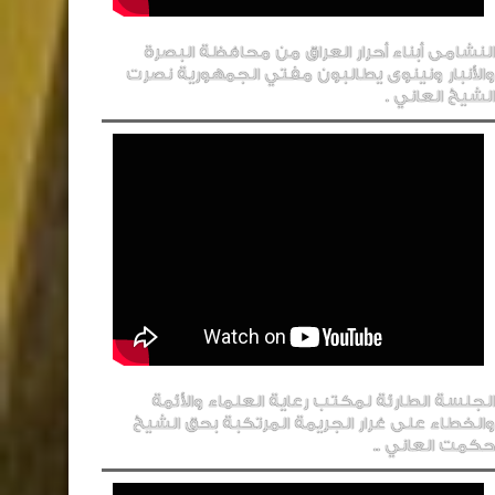
النشامى أبناء أحرار العراق من محافظة البصرة
والأنبار ونينوى يطالبون مفتي الجمهورية نصرت
الشيخ العاني .
الجلسة الطارئة لمكتب رعاية العلماء والأئمة
والخطاء على غرار الجريمة المرتكبة بحق الشيخ
حكمت العاني ..