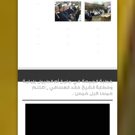
خطبة الجمعة في جامع أم الطبول بإمامة
وخطابة الشيخ خالد العسافي _ اغتنم
خمسا قبل خمس .