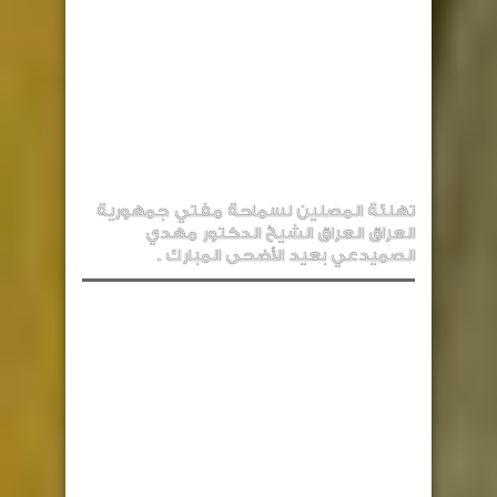
تهنئة المصلين لسماحة مفتي جمهورية
العراق العراق الشيخ الدكتور مهدي
الصميدعي بعيد الأضحى المبارك .