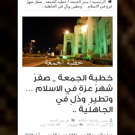
الرئيسية
/
منبر الجمعة
/
خطبة الجمعة _ صفَرُ شهرُ
عزةٍ في الاسلام … وتطير ٍ وذُلٍ في الجاهلية ..
خطبة الجمعة _ صفَرُ
شهرُ عزةٍ في الاسلام …
وتطير ٍ وذُلٍ في
الجاهلية ..
نشرت بواسطة:
admin
في
منبر الجمعة
على
أكتوبر 17, 2019
التعليقات
1,955 زيارة
خطبة
الجمعة
خطبة الجمعة 19 صفر 1441 هجرية 18 تشرين أول 2019
_