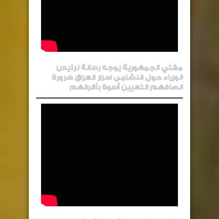
مفتي الجمهورية يوجه رسالة لرئيس
الوزراء حول النشامى احرار العراق ضرورة
انصافهم التعيين أسوة بأقرانهم