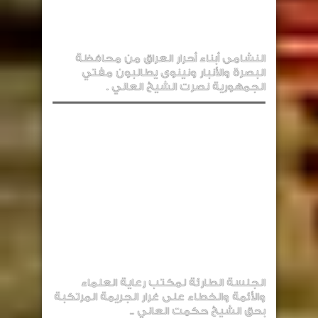
النشامى أبناء أحرار العراق من محافظة
البصرة والأنبار ونينوى يطالبون مفتي
الجمهورية نصرت الشيخ العاني .
الجلسة الطارئة لمكتب رعاية العلماء
والأئمة والخطاء على غرار الجريمة المرتكبة
بحق الشيخ حكمت العاني ..