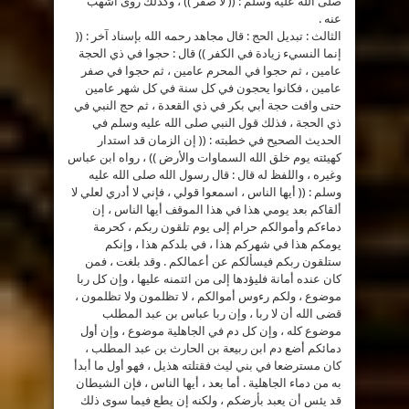
صلى الله عليه وسلم : (( لا صفر )) ، وكذلك روى أشهب
عنه .
الثالث : تبديل الحج : قال مجاهد رحمه الله بإسناد آخر : ((
إنما النسيء زيادة في الكفر )) قال : حجوا في ذي الحجة
عامين ، ثم حجوا في المحرم عامين ، ثم حجوا في صفر
عامين ، فكانوا يحجون في كل سنة في كل شهر عامين
حتى وافت حجة أبي بكر في ذي القعدة ، ثم حج النبي في
ذي الحجة ، فذلك قول النبي صلى الله عليه وسلم في
الحديث الصحيح في خطبته : (( إن الزمان قد استدار
كهيئته يوم خلق الله السماوات والأرض )) ، رواه ابن عباس
وغيره ، واللفظ له قال : قال رسول الله صلى الله عليه
وسلم : (( أيها الناس ، اسمعوا قولي ، فإني لا أدري لعلي لا
ألقاكم بعد يومي هذا في هذا الموقف أيها الناس ، إن
دماءكم وأموالكم حرام إلى يوم تلقون ربكم ، كحرمة
يومكم هذا في شهركم هذا ، في بلدكم هذا ، وإنكم
ستلقون ربكم فيسألكم عن أعمالكم . وقد بلغت ، فمن
كان عنده أمانة فليؤدها إلى من ائتمنه عليها ، وإن كل ربا
موضوع ، ولكم رءوس أموالكم ، لا تظلمون ولا تظلمون ،
قضى الله أن لا ربا ، وإن ربا عباس بن عبد المطلب
موضوع كله ، وإن كل دم في الجاهلية موضوع ، وإن أول
دمائكم أضع دم ابن ربيعة بن الحارث بن عبد المطلب ،
كان مسترضعا في بني ليث فقتلته هذيل ، فهو أول ما أبدأ
به من دماء الجاهلية . أما بعد ، أيها الناس ، فإن الشيطان
قد يئس أن يعبد بأرضكم ، ولكنه إن يطع فيما سوى ذلك