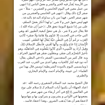
من الأزمنة يُقدَّر فيه الخير والشر و بعضُ الناس إذا انتهى
من عمل معين في اليوم الخامس و العشرين – مثلاً – من
صفر أرَّخ ذلك وقال : انتهى في الخامس والعشرين من
شهر صفر الخير ، فهذا من بابِ مداواة ِالبدعةِ بالبدعة ،
فهو ليس شهرُ خير ٍ و لا شر ٍ ؛ و لهذا أنكرَ بعضُ السلفِ
على من إذا سَمِعَ البومةَ تنعق قال : ( خيراً إن شاء الله ) ،
فلا يقال خير و لا شر ، بل هي تنعقُ كبقية ِالطيور .اهـ وهي
التي جاءت في الحديث (لا عَدْوَى وَلَا هَامَةَ وَلَا صَفَر» كَانَتِ
العَرَب تزعُم أَنَّ فِي البَطْن حيَّةً يُقَالُ لَهَا الصَّفَر، تُصِيب
الْإِنْسَانَ إِذَا جَاع وتُؤْذِيه، وأنَّها تُعْدِي، فأبطَل الإسلامُ ذَلِكَ.
وَقِيلَ أرادَ بِهِ النَّسِيء الَّذِي كَانُوا يَفْعلُونه فِي الجاهليَّة، وهو
تأخيرُ المُحرَّم إلى صَفَر، ويجعَلُون صَفَر هو الشهرَ الحرامَ ..
وبه قال كثير من المتقدمين: الصفر داء في البطن. يقال:
أنه دود فيه كبار كالحيات، وهو أعدى من الجرب عند العرب
( ومايسمى اليوم بالدودة الشريطية ) وممن قال بهذا من
العلماء : ابن عيينة، والإمام أحمد، والإمام البخاري،
والطبري.
قال الشيخ محمد عبد السلام الشقيري رحمه الله : قد
اعتاد الجهلاء أن يكتبوا آيات السلام كـ (( سلام على نوح
في العالمين )) إلخ في آخر أربعاء من شهر صفر ثم
يضعونها في الأواني و يشربون و يتبركون بها و يتهادونها
لاعتقادهم أن هذا يُذهب الشرور ، وهذا اعتقاد فاسد ،