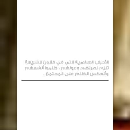
الأحزاب الاسلامية التي في قانون الشريعة
تلزم نصرتهم وعونهم ، ظلموا أنفسهم
وأنعكس الظلم على المجتمع .