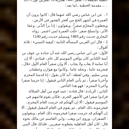
صفَرُ
….. مقدمة الخطبة ..اما بعد :
شهرُ
عزةٍ
في
1 . عن ابن عباس رضي الله عنهما قال : كانوا يرون أن
الاسلام
…
العمرة في أشهر الحج من أفجر الفجور في الأرض ،
وتطير
ويجعلون المحرَّم صفراً ، ويقولون : إذا برأ الدَّبر ، وعفا
وذُلٍ
الأثر ، وانسلخ صفر : حلَّت العمرة لمن اعتمر . رواه
في
الجاهلية
البخاري حديث رقم 1489 ومسلم حديث رقم 1240
..
مغلقة
2 – قال ابن العربي المسألة الثانية : كيفية النسيء : ثلاثة
أقوال :
الأول : عن ابن عباس رضي الله عنه أن جنادة بن عوف بن
أمية الكناني كان يوافي الموسم كل عام ، فينادي : ألا إن
أبا ثمامة لا يعاب ولا يجاب ، ألا وإن صفراً العام الأول حلال ،
فنحرمه عاما ، ونحله عاما ، وكانوا مع هوازن وغطفان
وبني سليم . وفي لفظة : أنه كان يقول : إنا قدمنا المحرم
وأخرنا صفراً ، ثم يأتي العام الثاني فيقول : إنا حرمنا صفرا
وأخرنا المحرم ؛ فهو هذا التأخير .
الثاني : الزيادة : قال قتادة : عمد قوم من أهل الضلالة
فزادوا صفرا في الأشهر الحرم ، فكان يقوم قائمهم في
الموسم فيقول : ألا إن آلهتكم قد حرمت العام المحرم ،
فيحرمونه ذلك العام ، ثم يقوم في العام المقبل فيقول : ألا
إن آلهتكم قد حرمت صفرا فيحرمونه ذلك العام ، ويقولون
: الصفران . وروى ابن وهب ، وابن القاسم عن مالك نحوه
قال : كان أهل الجاهلية يجعلونه صفرين ، فلذلك قال النبي