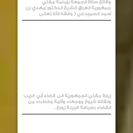
وقائع صلاة الجمعة بإمامة مفتي
جمهورية العراق الشيخ الدكتور مهدي بن
احمد الصميدعي ( وفقه الله تعالى
زيارة مفتي الجمهورية الى قضاء أبي غريب
ولقائه شيوخ ووجهاء وأئمة وخطباء من
القضاء بضيافة قبيلة زوبع .