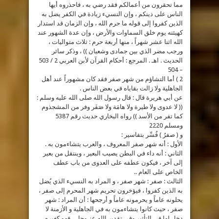
مما تحقرون من أعمالكم فقد رضي به ، فاحذروه أيها
الناس على دينكم ، وإن النسيء زيادة في الكفر يضل به
الذين كفروا إلى قوله ما حرم الله ، وإن الزمان قد استدار
كهيئته يوم خلق السماوات والأرض ، وإن عدة الشهور عند
الله اثنا عشر شهراً ، منها أربعة حرم : ثلاث متواليات ،
ورجب مضر الذي بين جمادى وشعبان )) ، وذكر سائر
الحديث . اهـ . المرجع : أحكام القرآن لأبن العربي 2 / 503
– 504
2 ) أما التشاؤم من شهر صفر فقد كان مشهوراً عند أهل
الجاهلية ولا زالت بقاياه في بعض الناس .
عن أبي هريرة قال : قال رسول الله صلى الله عليه وسلم :
(( لا عدوى ولا طيرة ولا هامَة ولا صَفَر وفر من المشجذوم
كما تفر من الأسد )) رواه البخاري حديث رقم 5387
ومسلم 2220
و ( صفرُ ) فُسِّر بتفاسير :
الأول : أنه شهر صفر المعروف ، والعرب يتشاءمون به .
الثاني : أنه داء في البطن يصيب البعير ، وينتقل من بعير
إلى آخر ، فيكون عطفه على العدوى من باب عطف
الخاص على العام ..
الثالث : صفر : شهر صفر ، و المراد به النسيء الذي يُضل
به الذين كفروا ، فيؤخرون تحريم شهر المحرم إلى صفر ،
يحلونه عاماً و يحرمونه عاماً و أرجحها : أن المراد : شهر
صفر ، حيث كانوا يتشاءمون به في الجاهلية و الأزمنة لا
دخل لها في التأثير وفي تقدير الله عز وجل ، فهو كغيره