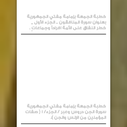
خطبة الجمعة بإمامة مفتي الجمهورية
بعنوان سورة المنافقون .. الجزء الأول _
خطر النفاق على الأمة افراداً وجماعاتٍ .
خطبة الجمعة بإمامة مفتي الجمهورية
سورة الجن دروس وعبر / الجزء/ 1 { صفات
المؤمنين من الإنس والجن ).