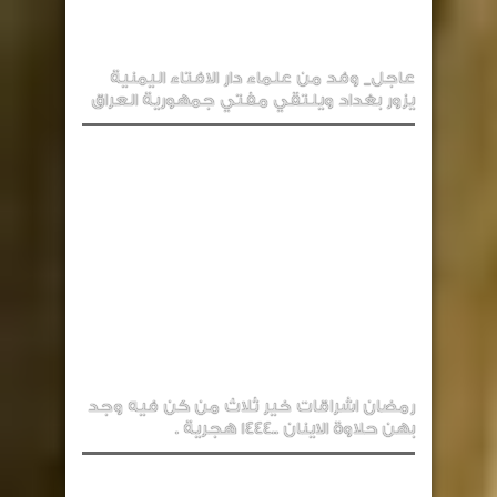
عاجل_ وفد من علماء دار الافتاء اليمنية
يزور بغداد ويلتقي مفتي جمهورية العراق
رمضان اشراقات خير ثلاث من كن فيه وجد
بهن حلاوة الاينان ..1444 هجرية .