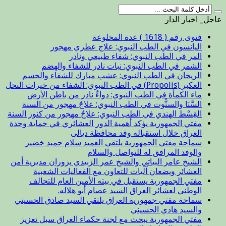
عاجل_ اخبار الدار
فتوى رقم ( 1618 ) عدة المخلوعة
اليانسون في الطب النبوي: علاج عطري مهجور
المر في الطب النبوي: شفاء طبيعي ونادر
الشمر في الطب النبوي: نبات نادر للشفاء والهضم
الريحان في الطب النبوي: عشب مبارك للشفاء والجسم
العكبر (Propolis) في الطب النبوي: الشفاء من خيرات النحل
ماء الكمأة في الطب النبوي: دواءٌ نادر من باطن الأرض
السَّنَا والسنُّوت في الطب النبوي: علاجٌ مهجور من السنة
القِسْط الهندي في الطب النبوي: علاجٌ مهجور من كنوز السنة
مفتي الجمهورية يؤكد أهمية الدور العشائري في حماية وحدة
العراق خلال استقباله وفد محافظة ديالى
سماحة مفتي الجمهورية يلتقي العميد سلام حميد خضير
والوفد المرافق له للتواصل والسلام
الشيخ عامر البياتي والشيخ عمر الزبيدي يزوران مديرية أمن
العشائر ويضعان آليات للتعاون مع الفعاليات الشعبية
مفتي الجمهورية يستقبل في بيته الأمين العام للتحالف
الوطني لعشائر العراق السيد عصام أبو هلاله.
سماحة مفتي جمهورية العراق يلتقي السيد صادق الحسيني
والسيد هادي الحسيني
مفتي الجمهورية يبحث مع لجنة حكماء العراق سبل تعزيز