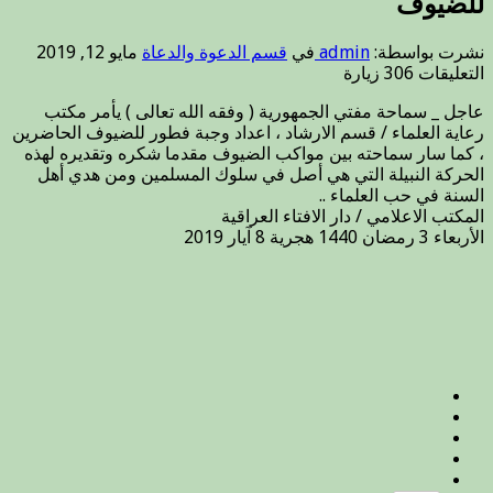
للضيوف
نشرت بواسطة:
admin
في
قسم الدعوة والدعاة
مايو 12, 2019
على
التعليقات
306 زيارة
سماحة
عاجل _ سماحة مفتي الجمهورية ( وفقه الله تعالى ) يأمر مكتب
مفتي
رعاية العلماء / قسم الارشاد ، اعداد وجبة فطور للضيوف الحاضرين
الجمهورية
، كما سار سماحته بين مواكب الضيوف مقدما شكره وتقديره لهذه
يأمر
الحركة النبيلة التي هي أصل في سلوك المسلمين ومن هدي أهل
مكتب
السنة في حب العلماء ..
رعاية
المكتب الاعلامي / دار الافتاء العراقية
العلماء
الأربعاء 3 رمضان 1440 هجرية 8 آيار 2019
/
قسم
الارشاد
،
اعداد
وجبة
فطور
للضيوف
مغلقة