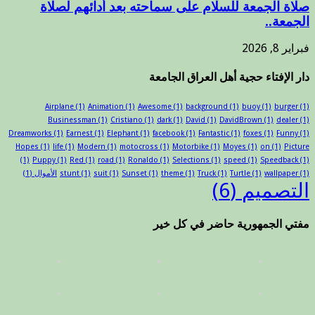
صلاة الجمعة للسلام على سماحته بعد أدائهم لصلاة
الجمعة..
فبراير 8, 2026
دار الإفتاء حجية أهل العراق الجامعة
Airplane
(1)
Animation
(1)
Awesome
(1)
background
(1)
buoy
(1)
burger
(1)
Businessman
(1)
Cristiano
(1)
dark
(1)
David
(1)
DavidBrown
(1)
dealer
(1)
Dreamworks
(1)
Earnest
(1)
Elephant
(1)
facebook
(1)
Fantastic
(1)
foxes
(1)
Funny
(1)
Hopes
(1)
life
(1)
Modern
(1)
motocross
(1)
Motorbike
(1)
Moyes
(1)
on
(1)
Picture
(1)
Puppy
(1)
Red
(1)
road
(1)
Ronaldo
(1)
Selections
(1)
speed
(1)
Speedback
(1)
(1)
wallpaper
(1)
Turtle
(1)
Truck
(1)
theme
(1)
Sunset
(1)
suit
(1)
stunt
الأموال
(1)
التصميم
(6)
مفتي الجمهورية حاضر في كل خير