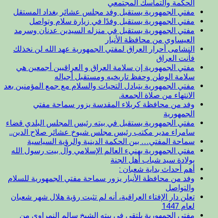
الحكمة والتماسك المجتمعي
مفتي الجمهورية يستقبل وفد مجلس عشائر بغداد المستقل
مفتي الجمهورية يستقبل وفدًا في زيارة سلام وتواصل
مفتي الجمهورية يستقبل في منزله السيدين عدنان وسرمد
العيساوي من محافظة الأنبار
النشامى أحرار العراق لمفتي الجمهورية عهد الله لن نخذلك
فأنت العراق
مفتي الجمهورية إن سلامة العراق و العراقيين أجمعين هي
سلامة الوطن وحفظ تاريخيه ومستقبل أجياله
مفتي الجمهورية يتبادل التحيات والسلام مع جمع المؤمنين بعد
الانتهاء من صلاة الجمعة.
وفد من محافظة كربلاء المقدسة يزور سماحة مفتي
الجمهورية
مفتي الجمهورية يستقبل في بيته رئيس المجلس البلدي قضاء
سامراء مدير مكتب رئيس مجلس شيوخ عشائر صلاح الدين..
سماحة المفتي… بين الحكمة الدينية والرؤية السياسية
مفتي الجمهورية يهنيء العالم الإسلامي وآل بيت رسول الله
بولادة سيد شباب أهل الجنة
أهم أحداث بداية شعبان :
وفد من محافظة الأنبار يزور سماحة مفتي الجمهورية للسلام
والتواصل
تعلن دار الإفتاء العراقية، أنه لم تثبت رؤية هلال شهر شعبان
لعام 1447
مفتي الجمهورية يلتقي في بيته الشيخ سالم النمراوي من