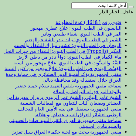
عاجل_ اخبار الدار
فتوى رقم ( 1618 ) عدة المخلوعة
اليانسون في الطب النبوي: علاج عطري مهجور
المر في الطب النبوي: شفاء طبيعي ونادر
الشمر في الطب النبوي: نبات نادر للشفاء والهضم
الريحان في الطب النبوي: عشب مبارك للشفاء والجسم
العكبر (Propolis) في الطب النبوي: الشفاء من خيرات النحل
ماء الكمأة في الطب النبوي: دواءٌ نادر من باطن الأرض
السَّنَا والسنُّوت في الطب النبوي: علاجٌ مهجور من السنة
القِسْط الهندي في الطب النبوي: علاجٌ مهجور من كنوز السنة
مفتي الجمهورية يؤكد أهمية الدور العشائري في حماية وحدة
العراق خلال استقباله وفد محافظة ديالى
سماحة مفتي الجمهورية يلتقي العميد سلام حميد خضير
والوفد المرافق له للتواصل والسلام
الشيخ عامر البياتي والشيخ عمر الزبيدي يزوران مديرية أمن
العشائر ويضعان آليات للتعاون مع الفعاليات الشعبية
مفتي الجمهورية يستقبل في بيته الأمين العام للتحالف
الوطني لعشائر العراق السيد عصام أبو هلاله.
سماحة مفتي جمهورية العراق يلتقي السيد صادق الحسيني
والسيد هادي الحسيني
مفتي الجمهورية يبحث مع لجنة حكماء العراق سبل تعزيز