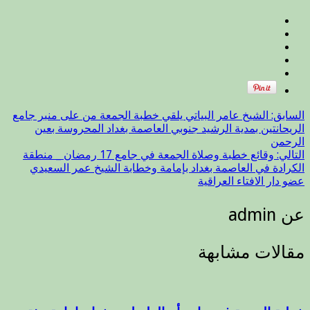
عويريج
بإمامة
الشيخ
محمد
الدليمي
عضو
دار
الافتاء
السابق:
العراقية
الشيخ عامر البياتي يلقي خطبة الجمعة من على منبر جامع
مغلقة
الريحانتين بمدية الرشيد جنوبي العاصمة بغداد المحروسة بعين
الرحمن
التالي:
وقائع خطبة وصلاة الجمعة في جامع 17 رمضان _ منطقة
الكرادة في العاصمة بغداد بإمامة وخطابة الشيخ عمر السعيدي
عضو دار الافتاء العراقية
عن admin
مقالات مشابهة