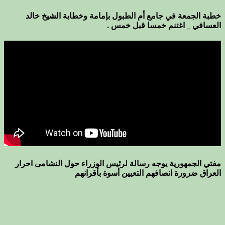
خطبة الجمعة في جامع أم الطبول بإمامة وخطابة الشيخ خالد
العسافي _ اغتنم خمسا قبل خمس .
مفتي الجمهورية يوجه رسالة لرئيس الوزراء حول النشامى احرار
العراق ضرورة انصافهم التعيين أسوة بأقرانهم