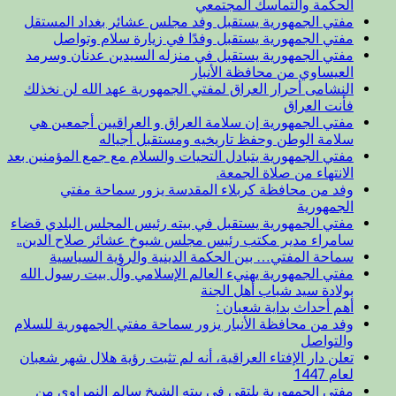
الحكمة والتماسك المجتمعي
مفتي الجمهورية يستقبل وفد مجلس عشائر بغداد المستقل
مفتي الجمهورية يستقبل وفدًا في زيارة سلام وتواصل
مفتي الجمهورية يستقبل في منزله السيدين عدنان وسرمد
العيساوي من محافظة الأنبار
النشامى أحرار العراق لمفتي الجمهورية عهد الله لن نخذلك
فأنت العراق
مفتي الجمهورية إن سلامة العراق و العراقيين أجمعين هي
سلامة الوطن وحفظ تاريخيه ومستقبل أجياله
مفتي الجمهورية يتبادل التحيات والسلام مع جمع المؤمنين بعد
الانتهاء من صلاة الجمعة.
وفد من محافظة كربلاء المقدسة يزور سماحة مفتي
الجمهورية
مفتي الجمهورية يستقبل في بيته رئيس المجلس البلدي قضاء
سامراء مدير مكتب رئيس مجلس شيوخ عشائر صلاح الدين..
سماحة المفتي… بين الحكمة الدينية والرؤية السياسية
مفتي الجمهورية يهنيء العالم الإسلامي وآل بيت رسول الله
بولادة سيد شباب أهل الجنة
أهم أحداث بداية شعبان :
وفد من محافظة الأنبار يزور سماحة مفتي الجمهورية للسلام
والتواصل
تعلن دار الإفتاء العراقية، أنه لم تثبت رؤية هلال شهر شعبان
لعام 1447
مفتي الجمهورية يلتقي في بيته الشيخ سالم النمراوي من