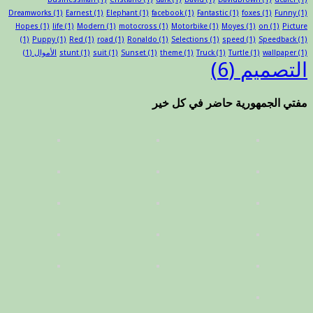
Dreamworks
(1)
Earnest
(1)
Elephant
(1)
facebook
(1)
Fantastic
(1)
foxes
(1)
Funny
(1)
Hopes
(1)
life
(1)
Modern
(1)
motocross
(1)
Motorbike
(1)
Moyes
(1)
on
(1)
Picture
(1)
Puppy
(1)
Red
(1)
road
(1)
Ronaldo
(1)
Selections
(1)
speed
(1)
Speedback
(1)
(1)
wallpaper
(1)
Turtle
(1)
Truck
(1)
theme
(1)
Sunset
(1)
suit
(1)
stunt
الأموال
(1)
التصميم
(6)
مفتي الجمهورية حاضر في كل خير