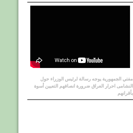
مفتي الجمهورية يوجه رسالة لرئيس الوزراء حول
النشامى احرار العراق ضرورة انصافهم التعيين أسوة
بأقرانهم