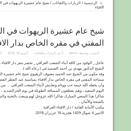
الرئيسية
/
الزيارات واللقائات
/
شيخ عام عشيرة الريهوات في ال
الافتاء
شيخ عام عشيرة الريهوات في ال
المفتي في مقره الخاص بدار الاف
نشرت بواسطة:
admin
في
الزيارات واللقائات
يونيو 20, 2018
عاجل _ الوفود من كافة أبناء الشعب العراقي _ تحضر مقر دار الافتاء
الشيخ الدكتور مهدي بن أحمد الصميدعي ( رعاه الله ) .
وفد مكون من الشيخ عبد الحميد معيوف الرهيوي شيخ عام عشيرة الري
سماحة المفتي في مقره الخاص بدار الافتاء بمناسبة عيد الفطر الفضي
وأن يجعله الله خيمة حب ووئام وتعايش لأبناء الشعب العراقي … من 
اليوم السعيد ، وهم يقطعون المسافة الطويلة في يوم الحرالشديد ، ق
شاكرا هذا السعي المبارك شاكرا الله عزوجل لهم ويبعث بالتحية والتقد
بالصحة والأمان .
مكتب الأمانة العامة / دار الافتاء العراقية
الاثنين 4 شوال 1439 هجرية 18 حزيران 2018