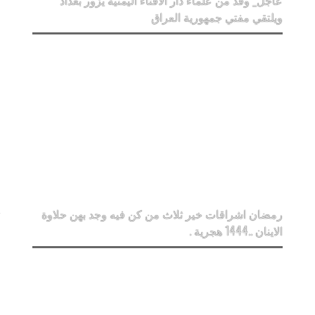
عاجل_ وفد من علماء دار الافتاء اليمنية يزور بغداد
ويلتقي مفتي جمهورية العراق
رمضان اشراقات خير ثلاث من كن فيه وجد بهن حلاوة
الاينان ..1444 هجرية .