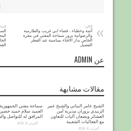
التالي:
الساب
أئمة وخطباء ، قضاء ابي غريب والطارمية
السي
والرضوانية يزور سماحة المفتي في مقره
المح
الخاص بدار الافتاء بمناسبة عيد الفطر
الخا
الفضيل
الف
عن ADMIN
مقالات مشابهة
الشيخ عامر البياتي والشيخ عمر
سماحة مفتي الجمهورية 
الزبيدي يزوران مديرية أمن
العميد سلام حميد خضير 
العشائر ويضعان آليات للتعاون
المرافق له للتواصل وال
مع الفعاليات الشعبية
فبراير 8, 2026
فبراير 8, 2026