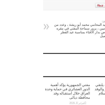
ق:
د المحامي محمد أبو ريشة ، وعدد من
بين ، يزور سماحة المفتي في مقره
ص بدار الافتاء بمناسبة عيد الفطر
ضيل
يلتقي
مفتي الجمهورية يؤكد أهمية
والوفد
الدور العشائري في حماية وحدة
سلام
العراق خلال استقباله وفد
محافظة ديالى
فبراير 8, 2026