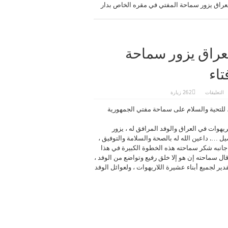
عراق يزور سماحة المفتي في مقره الخاص بدار
عراق يزور سماحة
تاء
على
التعليقات
262 زيارة
شيخ
عام
 ، للتحية والسلام على سماحة مفتي الجمهورية
عشيرة
الريهوات
في
العراق
هوات في العراق والوفد المرافق له ، يزور
يزور
سماحة
ل …. داعين الله له بالصحة والسلامة والتوفيق ،
المفتي
جانبه شكر سماحته هذه الخطوة الكبيرة في هذا
في
مقره
ال سماحته إن هو إلا خلق رفيع وتواضع من الوفد ،
الخاص
بدار
ير لجميع أبناء عشيرة اللاريهوات ، ولعوائل الوفد
الافتاء
مغلقة