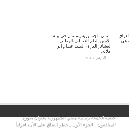
عراق
مفتي الجمهورية يستقبل في بيته
يني
الأمين العام للتحالف الوطني
لعشائر العراق السيد عصام أبو
هلاله.
فبراير 8, 2026
خطبة الجمعة بإمامة مفتي الجمهورية بعنوان سورة
المنافقون .. الجزء الأول _ خطر النفاق على الأمة افراداً