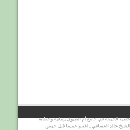
خطبة الجمعة في جامع أم الطبول بإمامة وخطابة
الشيخ خالد العسافي _ اغتنم خمسا قبل خمس .