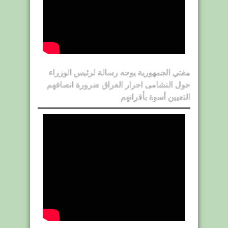
مفتي الجمهورية يوجه رسالة لرئيس الوزراء
حول النشامى احرار العراق ضرورة انصافهم
التعيين أسوة بأقرانهم