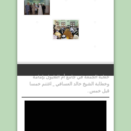
خطبة الجمعة في جامع أم الطبول بإمامة
وخطابة الشيخ خالد العسافي _ اغتنم خمسا
قبل خمس .