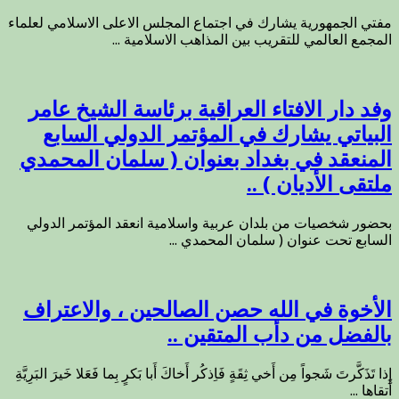
مفتي الجمهورية يشارك في اجتماع المجلس الاعلى الاسلامي لعلماء
المجمع العالمي للتقريب بين المذاهب الاسلامية ...
وفد دار الافتاء العراقية برئاسة الشيخ عامر
البياتي يشارك في المؤتمر الدولي السابع
المنعقد في بغداد بعنوان ( سلمان المحمدي
ملتقى الأديان ) ..
بحضور شخصيات من بلدان عربية واسلامية انعقد المؤتمر الدولي
السابع تحت عنوان ( سلمان المحمدي ...
الأخوة في الله حصن الصالحين ، والاعتراف
بالفضل من دأب المتقين ..
إِذا تَذَكَّرتَ شَجواً مِن أَخي ثِقَةٍ فَاِذكُر أَخاكَ أَبا بَكرٍ بِما فَعَلا خَيرَ البَرِيَّةِ
أَتقاها ...