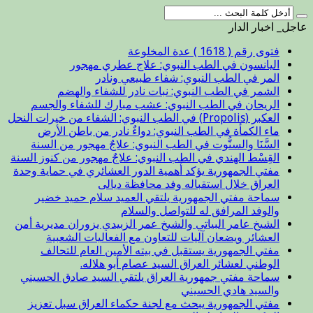
عاجل_ اخبار الدار
فتوى رقم ( 1618 ) عدة المخلوعة
اليانسون في الطب النبوي: علاج عطري مهجور
المر في الطب النبوي: شفاء طبيعي ونادر
الشمر في الطب النبوي: نبات نادر للشفاء والهضم
الريحان في الطب النبوي: عشب مبارك للشفاء والجسم
العكبر (Propolis) في الطب النبوي: الشفاء من خيرات النحل
ماء الكمأة في الطب النبوي: دواءٌ نادر من باطن الأرض
السَّنَا والسنُّوت في الطب النبوي: علاجٌ مهجور من السنة
القِسْط الهندي في الطب النبوي: علاجٌ مهجور من كنوز السنة
مفتي الجمهورية يؤكد أهمية الدور العشائري في حماية وحدة
العراق خلال استقباله وفد محافظة ديالى
سماحة مفتي الجمهورية يلتقي العميد سلام حميد خضير
والوفد المرافق له للتواصل والسلام
الشيخ عامر البياتي والشيخ عمر الزبيدي يزوران مديرية أمن
العشائر ويضعان آليات للتعاون مع الفعاليات الشعبية
مفتي الجمهورية يستقبل في بيته الأمين العام للتحالف
الوطني لعشائر العراق السيد عصام أبو هلاله.
سماحة مفتي جمهورية العراق يلتقي السيد صادق الحسيني
والسيد هادي الحسيني
مفتي الجمهورية يبحث مع لجنة حكماء العراق سبل تعزيز