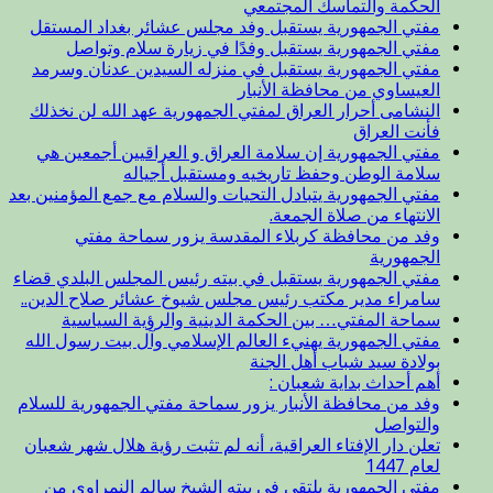
الحكمة والتماسك المجتمعي
مفتي الجمهورية يستقبل وفد مجلس عشائر بغداد المستقل
مفتي الجمهورية يستقبل وفدًا في زيارة سلام وتواصل
مفتي الجمهورية يستقبل في منزله السيدين عدنان وسرمد
العيساوي من محافظة الأنبار
النشامى أحرار العراق لمفتي الجمهورية عهد الله لن نخذلك
فأنت العراق
مفتي الجمهورية إن سلامة العراق و العراقيين أجمعين هي
سلامة الوطن وحفظ تاريخيه ومستقبل أجياله
مفتي الجمهورية يتبادل التحيات والسلام مع جمع المؤمنين بعد
الانتهاء من صلاة الجمعة.
وفد من محافظة كربلاء المقدسة يزور سماحة مفتي
الجمهورية
مفتي الجمهورية يستقبل في بيته رئيس المجلس البلدي قضاء
سامراء مدير مكتب رئيس مجلس شيوخ عشائر صلاح الدين..
سماحة المفتي… بين الحكمة الدينية والرؤية السياسية
مفتي الجمهورية يهنيء العالم الإسلامي وآل بيت رسول الله
بولادة سيد شباب أهل الجنة
أهم أحداث بداية شعبان :
وفد من محافظة الأنبار يزور سماحة مفتي الجمهورية للسلام
والتواصل
تعلن دار الإفتاء العراقية، أنه لم تثبت رؤية هلال شهر شعبان
لعام 1447
مفتي الجمهورية يلتقي في بيته الشيخ سالم النمراوي من