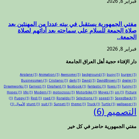
فبراير 8, 2026
مفتي الجمهورية يستقبل في بيته عددا من المهنئين بعد
صلاة الجمعة للسلام على سماحته بعد أدائهم لصلاة
الجمعة..
فبراير 8, 2026
دار الإفتاء حجية أهل العراق الجامعة
Airplane
(1)
Animation
(1)
Awesome
(1)
background
(1)
buoy
(1)
burger
(1)
Businessman
(1)
Cristiano
(1)
dark
(1)
David
(1)
DavidBrown
(1)
dealer
(1)
Dreamworks
(1)
Earnest
(1)
Elephant
(1)
facebook
(1)
Fantastic
(1)
foxes
(1)
Funny
(1)
Hopes
(1)
life
(1)
Modern
(1)
motocross
(1)
Motorbike
(1)
Moyes
(1)
on
(1)
Picture
(1)
Puppy
(1)
Red
(1)
road
(1)
Ronaldo
(1)
Selections
(1)
speed
(1)
Speedback
(1)
(1)
wallpaper
(1)
Turtle
(1)
Truck
(1)
theme
(1)
Sunset
(1)
suit
(1)
stunt
الأموال
(1)
التصميم
(6)
مفتي الجمهورية حاضر في كل خير