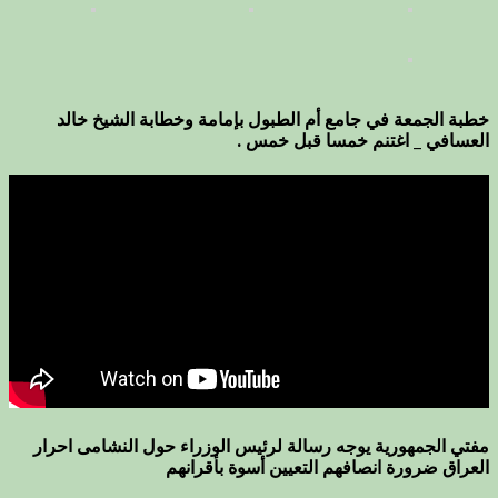
خطبة الجمعة في جامع أم الطبول بإمامة وخطابة الشيخ خالد
العسافي _ اغتنم خمسا قبل خمس .
مفتي الجمهورية يوجه رسالة لرئيس الوزراء حول النشامى احرار
العراق ضرورة انصافهم التعيين أسوة بأقرانهم