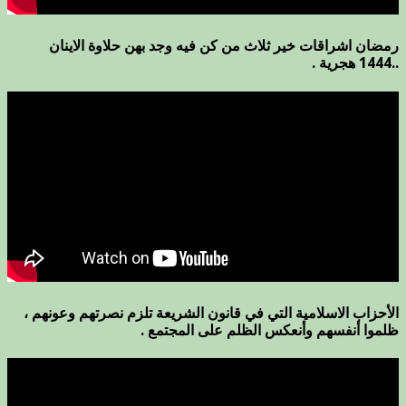
رمضان اشراقات خير ثلاث من كن فيه وجد بهن حلاوة الاينان
..1444 هجرية .
الأحزاب الاسلامية التي في قانون الشريعة تلزم نصرتهم وعونهم ،
ظلموا أنفسهم وأنعكس الظلم على المجتمع .