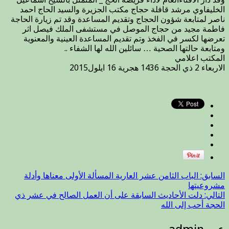
دار
الخليفاوي مرشد قافلة حجاج مكتب الجزيرة والسيد الحاج احمد
اﻻفتاء
ناصر لمتابعة شؤون الحجاج وتقديم المساعدة وقد تم زيارة الحاجة
العام
فاطمة مجيد من حجاج الموصل في مستشفى الملك فيصل اثر
لأداء
تعرضها لكسر في الفخذ وتم تقديم المساعدة العينية والمعنوية
فريضة
ومتابعة حالتها الصحية … سائلين الله لها الشفاء ..
الحج
المكتب اعلامي
لمتابعة
الاربعاء 2 ذي الحجة 1436 هجرية 16 ايلول2015
شؤون
الحجاج
وتقديم
المساعدة
مغلقة
السابق:
الباب الثامن عشر العارية المسألة الأولى معناها وأدلة
مشروعيتها
التالي:
دلت الأحاديث السابقة على أن العمل الصالح في عشر ذي
الحجة أحب إلى الله