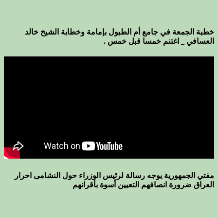
خطبة الجمعة في جامع أم الطبول بإمامة وخطابة الشيخ خالد
العسافي _ اغتنم خمسا قبل خمس .
مفتي الجمهورية يوجه رسالة لرئيس الوزراء حول النشامى احرار
العراق ضرورة انصافهم التعيين أسوة بأقرانهم