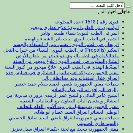
عاجل_ اخبار الدار
فتوى رقم ( 1618 ) عدة المخلوعة
اليانسون في الطب النبوي: علاج عطري مهجور
المر في الطب النبوي: شفاء طبيعي ونادر
الشمر في الطب النبوي: نبات نادر للشفاء والهضم
الريحان في الطب النبوي: عشب مبارك للشفاء والجسم
العكبر (Propolis) في الطب النبوي: الشفاء من خيرات النحل
ماء الكمأة في الطب النبوي: دواءٌ نادر من باطن الأرض
السَّنَا والسنُّوت في الطب النبوي: علاجٌ مهجور من السنة
القِسْط الهندي في الطب النبوي: علاجٌ مهجور من كنوز السنة
مفتي الجمهورية يؤكد أهمية الدور العشائري في حماية وحدة
العراق خلال استقباله وفد محافظة ديالى
سماحة مفتي الجمهورية يلتقي العميد سلام حميد خضير
والوفد المرافق له للتواصل والسلام
الشيخ عامر البياتي والشيخ عمر الزبيدي يزوران مديرية أمن
العشائر ويضعان آليات للتعاون مع الفعاليات الشعبية
مفتي الجمهورية يستقبل في بيته الأمين العام للتحالف
الوطني لعشائر العراق السيد عصام أبو هلاله.
سماحة مفتي جمهورية العراق يلتقي السيد صادق الحسيني
والسيد هادي الحسيني
مفتي الجمهورية يبحث مع لجنة حكماء العراق سبل تعزيز