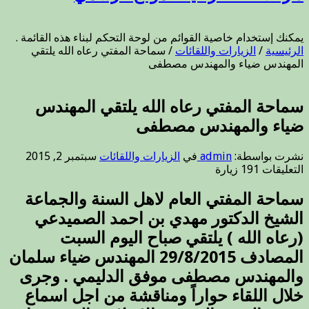
يمكنك إستخدام خاصية القوائم من لوحة التحكم لبناء هذه القائمة .
الرئيسية
/
الزيارات واللقائات
/
سماحة المفتي رعاه الله يلتقي
المهندس ضياء والمهندس مصطفى
سماحة المفتي رعاه الله يلتقي المهندس
ضياء والمهندس مصطفى
نشرت بواسطة:
admin
في
الزيارات واللقائات
سبتمبر 2, 2015
على
التعليقات
191 زيارة
سماحة
المفتي
سماحة المفتي العام لاهل السنة والجماعة
رعاه
الشيخ الدكتور مهدي بن احمد الصميدعي
الله
يلتقي
(رعاه الله ) يلتقي صباح اليوم السبت
المهندس
المصادف 29/8/2015 المهندس ضياء سلمان
ضياء
والمهندس مصطفى موفق الدليمي . وجرى
والمهندس
مصطفى
خلال اللقاء حواراً ومناقشة من اجل اسماع
مغلقة