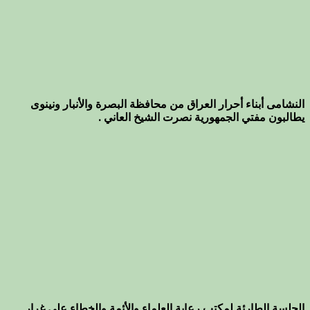
النشامى أبناء أحرار العراق من محافظة البصرة والأنبار ونينوى
يطالبون مفتي الجمهورية نصرت الشيخ العاني .
الجلسة الطارئة لمكتب رعاية العلماء والأئمة والخطاء على غرار