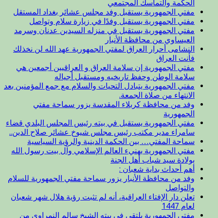
الحكمة والتماسك المجتمعي
مفتي الجمهورية يستقبل وفد مجلس عشائر بغداد المستقل
مفتي الجمهورية يستقبل وفدًا في زيارة سلام وتواصل
مفتي الجمهورية يستقبل في منزله السيدين عدنان وسرمد
العيساوي من محافظة الأنبار
النشامى أحرار العراق لمفتي الجمهورية عهد الله لن نخذلك
فأنت العراق
مفتي الجمهورية إن سلامة العراق و العراقيين أجمعين هي
سلامة الوطن وحفظ تاريخيه ومستقبل أجياله
مفتي الجمهورية يتبادل التحيات والسلام مع جمع المؤمنين بعد
الانتهاء من صلاة الجمعة.
وفد من محافظة كربلاء المقدسة يزور سماحة مفتي
الجمهورية
مفتي الجمهورية يستقبل في بيته رئيس المجلس البلدي قضاء
سامراء مدير مكتب رئيس مجلس شيوخ عشائر صلاح الدين..
سماحة المفتي… بين الحكمة الدينية والرؤية السياسية
مفتي الجمهورية يهنيء العالم الإسلامي وآل بيت رسول الله
بولادة سيد شباب أهل الجنة
أهم أحداث بداية شعبان :
وفد من محافظة الأنبار يزور سماحة مفتي الجمهورية للسلام
والتواصل
تعلن دار الإفتاء العراقية، أنه لم تثبت رؤية هلال شهر شعبان
لعام 1447
مفتي الجمهورية يلتقي في بيته الشيخ سالم النمراوي من