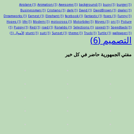
Airplane
(1)
Animation
(1)
Awesome
(1)
background
(1)
buoy
(1)
burger
(1)
Businessman
(1)
Cristiano
(1)
dark
(1)
David
(1)
DavidBrown
(1)
dealer
(1)
Dreamworks
(1)
Earnest
(1)
Elephant
(1)
facebook
(1)
Fantastic
(1)
foxes
(1)
Funny
(1)
Hopes
(1)
life
(1)
Modern
(1)
motocross
(1)
Motorbike
(1)
Moyes
(1)
on
(1)
Picture
(1)
Puppy
(1)
Red
(1)
road
(1)
Ronaldo
(1)
Selections
(1)
speed
(1)
Speedback
(1)
(1)
wallpaper
(1)
Turtle
(1)
Truck
(1)
theme
(1)
Sunset
(1)
suit
(1)
stunt
الأموال
(1)
التصميم
(6)
مفتي الجمهورية حاضر في كل خير