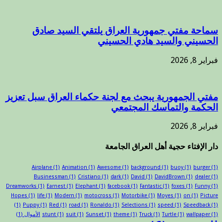
سماحة مفتي جمهورية العراق يلتقي السيد صادق
الحسيني والسيد هادي الحسيني
فبراير 8, 2026
مفتي الجمهورية يبحث مع لجنة حكماء العراق سبل تعزيز
الحكمة والتماسك المجتمعي
فبراير 8, 2026
دار الإفتاء حجية أهل العراق الجامعة
Airplane
(1)
Animation
(1)
Awesome
(1)
background
(1)
buoy
(1)
burger
(1)
Businessman
(1)
Cristiano
(1)
dark
(1)
David
(1)
DavidBrown
(1)
dealer
(1)
Dreamworks
(1)
Earnest
(1)
Elephant
(1)
facebook
(1)
Fantastic
(1)
foxes
(1)
Funny
(1)
Hopes
(1)
life
(1)
Modern
(1)
motocross
(1)
Motorbike
(1)
Moyes
(1)
on
(1)
Picture
(1)
Puppy
(1)
Red
(1)
road
(1)
Ronaldo
(1)
Selections
(1)
speed
(1)
Speedback
(1)
(1)
wallpaper
(1)
Turtle
(1)
Truck
(1)
theme
(1)
Sunset
(1)
suit
(1)
stunt
الأموال
(1)