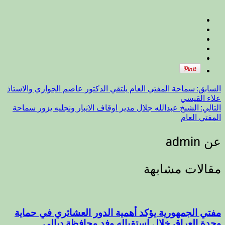
الله
مغلقة
السابق:
سماحة المفتي العام يلتقي الدكتور عاصم الجواري والاستاذ
علاء القيسي
التالي:
الشيخ عبدالله جلال مدير اوقاف الانبار ونجليه يزور سماحة
المفتي العام
عن admin
مقالات مشابهة
مفتي الجمهورية يؤكد أهمية الدور العشائري في حماية
وحدة العراق خلال استقباله وفد محافظة ديالى