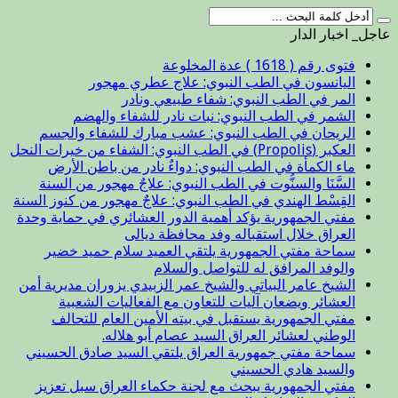
عاجل_ اخبار الدار
فتوى رقم ( 1618 ) عدة المخلوعة
اليانسون في الطب النبوي: علاج عطري مهجور
المر في الطب النبوي: شفاء طبيعي ونادر
الشمر في الطب النبوي: نبات نادر للشفاء والهضم
الريحان في الطب النبوي: عشب مبارك للشفاء والجسم
العكبر (Propolis) في الطب النبوي: الشفاء من خيرات النحل
ماء الكمأة في الطب النبوي: دواءٌ نادر من باطن الأرض
السَّنَا والسنُّوت في الطب النبوي: علاجٌ مهجور من السنة
القِسْط الهندي في الطب النبوي: علاجٌ مهجور من كنوز السنة
مفتي الجمهورية يؤكد أهمية الدور العشائري في حماية وحدة
العراق خلال استقباله وفد محافظة ديالى
سماحة مفتي الجمهورية يلتقي العميد سلام حميد خضير
والوفد المرافق له للتواصل والسلام
الشيخ عامر البياتي والشيخ عمر الزبيدي يزوران مديرية أمن
العشائر ويضعان آليات للتعاون مع الفعاليات الشعبية
مفتي الجمهورية يستقبل في بيته الأمين العام للتحالف
الوطني لعشائر العراق السيد عصام أبو هلاله.
سماحة مفتي جمهورية العراق يلتقي السيد صادق الحسيني
والسيد هادي الحسيني
مفتي الجمهورية يبحث مع لجنة حكماء العراق سبل تعزيز