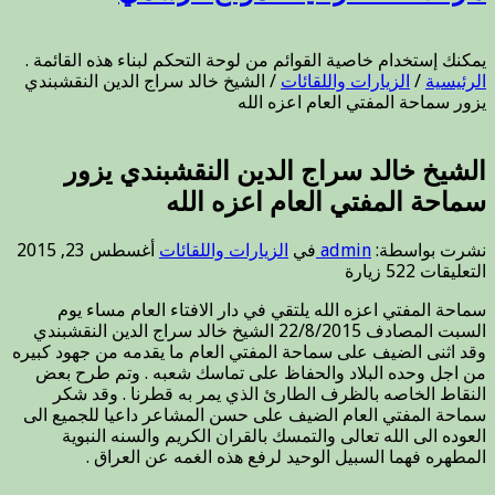
يمكنك إستخدام خاصية القوائم من لوحة التحكم لبناء هذه القائمة .
الرئيسية
/
الزيارات واللقائات
/
الشيخ خالد سراج الدين النقشبندي
يزور سماحة المفتي العام اعزه الله
الشيخ خالد سراج الدين النقشبندي يزور
سماحة المفتي العام اعزه الله
نشرت بواسطة:
admin
في
الزيارات واللقائات
أغسطس 23, 2015
على
التعليقات
522 زيارة
الشيخ
سماحة المفتي اعزه الله يلتقي في دار الافتاء العام مساء يوم
خالد
السبت المصادف 22/8/2015 الشيخ خالد سراج الدين النقشبندي
سراج
وقد اثنى الضيف على سماحة المفتي العام ما يقدمه من جهود كبيره
الدين
من اجل وحده البلاد والحفاظ على تماسك شعبه . وتم طرح بعض
النقشبندي
النقاط الخاصه بالظرف الطارئ الذي يمر به قطرنا . وقد شكر
يزور
سماحة المفتي العام الضيف على حسن المشاعر داعيا للجميع الى
سماحة
العوده الى الله تعالى والتمسك بالقران الكريم والسنه النبوية
المفتي
المطهره فهما السبيل الوحيد لرفع هذه الغمه عن العراق .
العام
اعزه