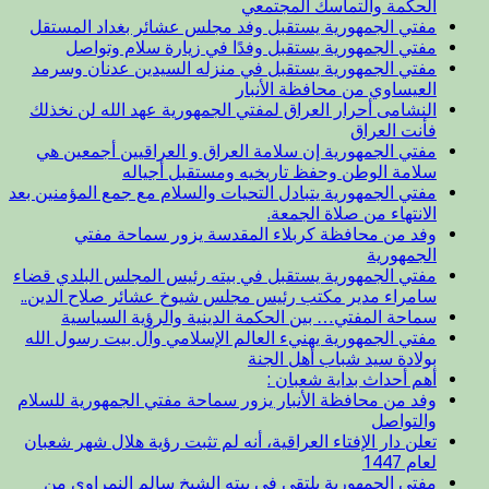
الحكمة والتماسك المجتمعي
مفتي الجمهورية يستقبل وفد مجلس عشائر بغداد المستقل
مفتي الجمهورية يستقبل وفدًا في زيارة سلام وتواصل
مفتي الجمهورية يستقبل في منزله السيدين عدنان وسرمد
العيساوي من محافظة الأنبار
النشامى أحرار العراق لمفتي الجمهورية عهد الله لن نخذلك
فأنت العراق
مفتي الجمهورية إن سلامة العراق و العراقيين أجمعين هي
سلامة الوطن وحفظ تاريخيه ومستقبل أجياله
مفتي الجمهورية يتبادل التحيات والسلام مع جمع المؤمنين بعد
الانتهاء من صلاة الجمعة.
وفد من محافظة كربلاء المقدسة يزور سماحة مفتي
الجمهورية
مفتي الجمهورية يستقبل في بيته رئيس المجلس البلدي قضاء
سامراء مدير مكتب رئيس مجلس شيوخ عشائر صلاح الدين..
سماحة المفتي… بين الحكمة الدينية والرؤية السياسية
مفتي الجمهورية يهنيء العالم الإسلامي وآل بيت رسول الله
بولادة سيد شباب أهل الجنة
أهم أحداث بداية شعبان :
وفد من محافظة الأنبار يزور سماحة مفتي الجمهورية للسلام
والتواصل
تعلن دار الإفتاء العراقية، أنه لم تثبت رؤية هلال شهر شعبان
لعام 1447
مفتي الجمهورية يلتقي في بيته الشيخ سالم النمراوي من