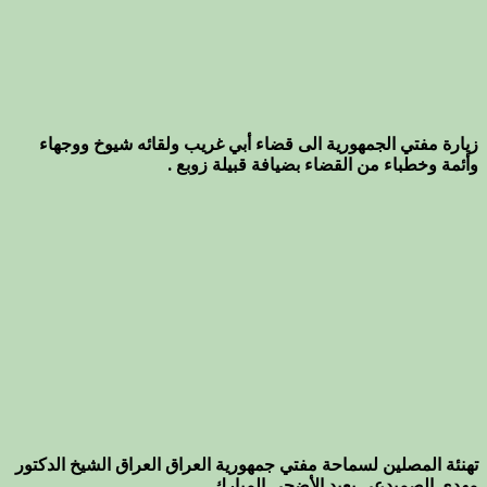
زيارة مفتي الجمهورية الى قضاء أبي غريب ولقائه شيوخ ووجهاء
وأئمة وخطباء من القضاء بضيافة قبيلة زوبع .
تهنئة المصلين لسماحة مفتي جمهورية العراق العراق الشيخ الدكتور
مهدي الصميدعي بعيد الأضحى المبارك .