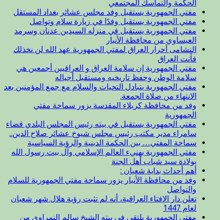
الحكمة والتماسك المجتمعي
مفتي الجمهورية يستقبل وفد مجلس عشائر بغداد المستقل
مفتي الجمهورية يستقبل وفدًا في زيارة سلام وتواصل
مفتي الجمهورية يستقبل في منزله السيدين عدنان وسرمد
العيساوي من محافظة الأنبار
النشامى أحرار العراق لمفتي الجمهورية عهد الله لن نخذلك
فأنت العراق
مفتي الجمهورية إن سلامة العراق و العراقيين أجمعين هي
سلامة الوطن وحفظ تاريخيه ومستقبل أجياله
مفتي الجمهورية يتبادل التحيات والسلام مع جمع المؤمنين بعد
الانتهاء من صلاة الجمعة.
وفد من محافظة كربلاء المقدسة يزور سماحة مفتي
الجمهورية
مفتي الجمهورية يستقبل في بيته رئيس المجلس البلدي قضاء
سامراء مدير مكتب رئيس مجلس شيوخ عشائر صلاح الدين..
سماحة المفتي… بين الحكمة الدينية والرؤية السياسية
مفتي الجمهورية يهنيء العالم الإسلامي وآل بيت رسول الله
بولادة سيد شباب أهل الجنة
أهم أحداث بداية شعبان :
وفد من محافظة الأنبار يزور سماحة مفتي الجمهورية للسلام
والتواصل
تعلن دار الإفتاء العراقية، أنه لم تثبت رؤية هلال شهر شعبان
لعام 1447
مفتي الجمهورية يلتقي في بيته الشيخ سالم النمراوي من