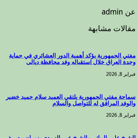
عن admin
مقالات مشابهة
مفتي الجمهورية يؤكد أهمية الدور العشائري في حماية
وحدة العراق خلال استقباله وفد محافظة ديالى
فبراير 8, 2026
سماحة مفتي الجمهورية يلتقي العميد سلام حميد خضير
والوفد المرافق له للتواصل والسلام
فبراير 8, 2026
الشيخ عامر البياتي والشيخ عمر الزبيدي يزوران مديرية