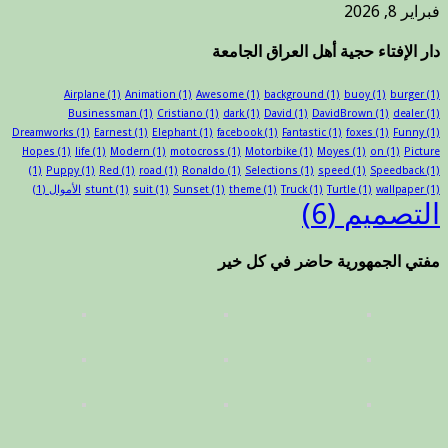
فبراير 8, 2026
دار الإفتاء حجية أهل العراق الجامعة
Airplane
(1)
Animation
(1)
Awesome
(1)
background
(1)
buoy
(1)
burger
(1)
Businessman
(1)
Cristiano
(1)
dark
(1)
David
(1)
DavidBrown
(1)
dealer
(1)
Dreamworks
(1)
Earnest
(1)
Elephant
(1)
facebook
(1)
Fantastic
(1)
foxes
(1)
Funny
(1)
Hopes
(1)
life
(1)
Modern
(1)
motocross
(1)
Motorbike
(1)
Moyes
(1)
on
(1)
Picture
(1)
Puppy
(1)
Red
(1)
road
(1)
Ronaldo
(1)
Selections
(1)
speed
(1)
Speedback
(1)
(1)
wallpaper
(1)
Turtle
(1)
Truck
(1)
theme
(1)
Sunset
(1)
suit
(1)
stunt
الأموال
(1)
التصميم
(6)
مفتي الجمهورية حاضر في كل خير