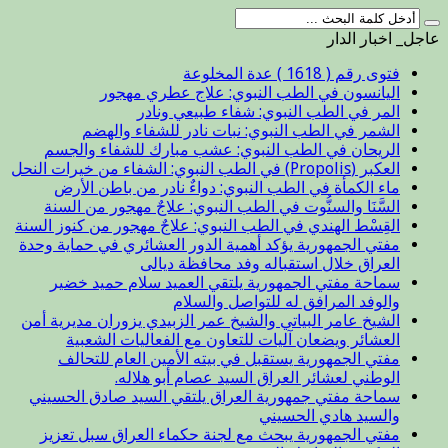
عاجل_ اخبار الدار
فتوى رقم ( 1618 ) عدة المخلوعة
اليانسون في الطب النبوي: علاج عطري مهجور
المر في الطب النبوي: شفاء طبيعي ونادر
الشمر في الطب النبوي: نبات نادر للشفاء والهضم
الريحان في الطب النبوي: عشب مبارك للشفاء والجسم
العكبر (Propolis) في الطب النبوي: الشفاء من خيرات النحل
ماء الكمأة في الطب النبوي: دواءٌ نادر من باطن الأرض
السَّنَا والسنُّوت في الطب النبوي: علاجٌ مهجور من السنة
القِسْط الهندي في الطب النبوي: علاجٌ مهجور من كنوز السنة
مفتي الجمهورية يؤكد أهمية الدور العشائري في حماية وحدة
العراق خلال استقباله وفد محافظة ديالى
سماحة مفتي الجمهورية يلتقي العميد سلام حميد خضير
والوفد المرافق له للتواصل والسلام
الشيخ عامر البياتي والشيخ عمر الزبيدي يزوران مديرية أمن
العشائر ويضعان آليات للتعاون مع الفعاليات الشعبية
مفتي الجمهورية يستقبل في بيته الأمين العام للتحالف
الوطني لعشائر العراق السيد عصام أبو هلاله.
سماحة مفتي جمهورية العراق يلتقي السيد صادق الحسيني
والسيد هادي الحسيني
مفتي الجمهورية يبحث مع لجنة حكماء العراق سبل تعزيز