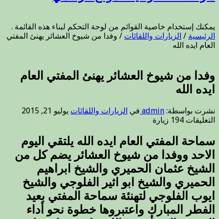
يمكنك إستخدام خاصية القوائم من لوحة التحكم لبناء هذه القائمة .
الرئيسية
/
الزيارات واللقائات
/
وفدا من شيوخ العشائر يهنئ المفتي
العام ايده الله
وفدا من شيوخ العشائر يهنئ المفتي العام
ايده الله
نشرت بواسطة:
admin
في
الزيارات واللقائات
يوليو 21, 2015
على
التعليقات
194 زيارة
وفدا
من
سماحة المفتي العام ايده الله يلتقي اليوم
شيوخ
الاحد ووفدا من شيوخ العشائر يضم كل من
العشائر
يهنئ
الشيخ عثمان الحميري والشيخ ابراهيم
المفتي
الحميري والشيخ ابو اثير الفلوجي والشيخ
العام
ايوب الفلوجي لتهنئة سماحة المفتي بعيد
ايده
الله
الفطر المبارك واعتبروها خطوة نحو أداء
مغلقة