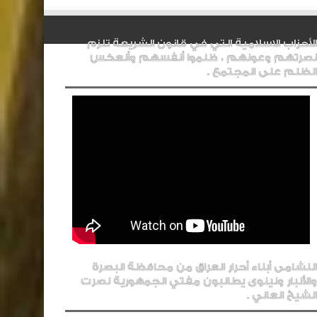
الأحزاب الاسلامية التي في قانون الشريعة تلزم
نصرتهم وعونهم ، ظلموا أنفسهم وأنعكس
الظلم على المجتمع .
النشامى أبناء أحرار العراق من محافظة البصرة
والأنبار ونينوى يطالبون مفتي الجمهورية نصرت
الشيخ العاني .