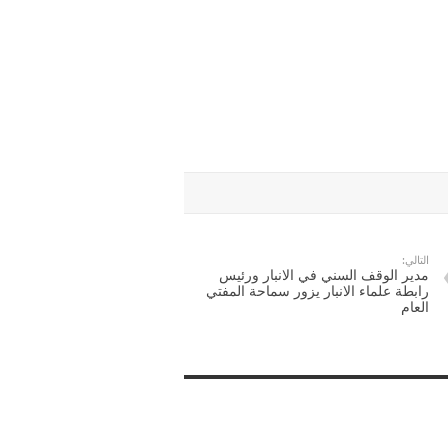
التالي:
مدير الوقف السني في الانبار ورئيس
رابطة علماء الانبار يزور سماحة المفتي
العام