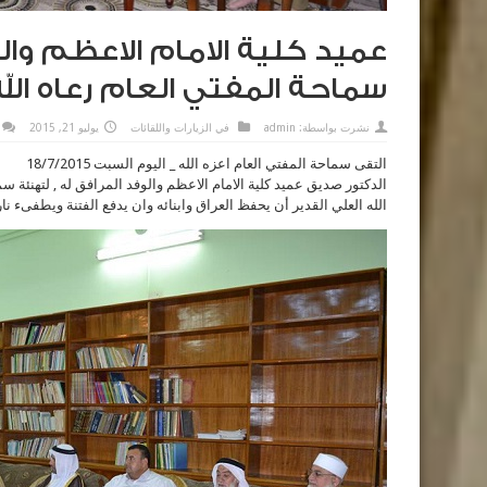
عميد كلية الامام الاعظم والو
سماحة المفتي العام رعاه الله
نشرت بواسطة:
admin
في
الزيارات واللقائات
يوليو 21, 2015
التقى سماحة المفتي العام اعزه الله _ اليوم السبت 18/7/2015
الدكتور صديق عميد كلية الامام الاعظم والوفد المرافق له , لتهنئة س
الله العلي القدير أن يحفظ العراق وابنائه وان يدفع الفتنة ويطفىء نار