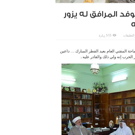
فد المرافق له يزور
على
التعليقات
515 زيارة
عميد
كلية
الامام
الاعظم
ماحة المفتي العام بعيد الفطر المبارك … داعين
والوفد
المرافق
 الحرب إنه ولي ذلك والقادر عليه .
له
يزور
سماحة
المفتي
العام
رعاه
الله
مغلقة