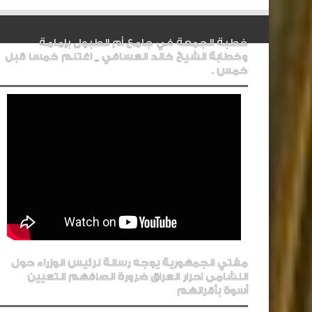
خطبة الجمعة في جامع أم الطبول بإمامة
وخطابة الشيخ خالد العسافي _ اغتنم خمسا قبل
خمس .
مفتي الجمهورية يوجه رسالة لرئيس الوزراء حول
النشامى احرار العراق ضرورة انصافهم التعيين
أسوة بأقرانهم