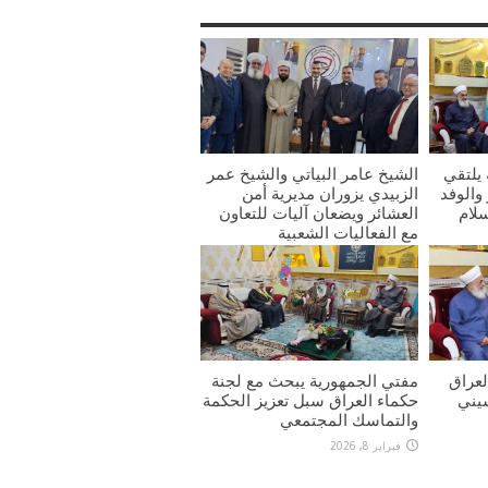
يلتقي
الشيخ عامر البياتي والشيخ عمر
والوفد
الزبيدي يزوران مديرية أمن
سلام
العشائر ويضعان آليات للتعاون
مع الفعاليات الشعبية
فبراير 8, 2026
عراق
مفتي الجمهورية يبحث مع لجنة
يني
حكماء العراق سبل تعزيز الحكمة
والتماسك المجتمعي
فبراير 8, 2026