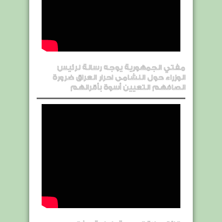
مفتي الجمهورية يوجه رسالة لرئيس
الوزراء حول النشامى احرار العراق ضرورة
انصافهم التعيين أسوة بأقرانهم