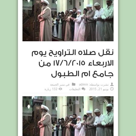
نقل صلاه التراويح يوم
الاربعاء 17/6/2015 من
جامع ام الطبول
نشرت بواسطة:
admin
في
منبر الجمعة
على
يونيو 21, 2015
التعليقات
132 زيارة
نقل
صلاه
التراويح
يوم
الاربعاء
17/6/2015
من
جامع
ام
الطبول
مغلقة