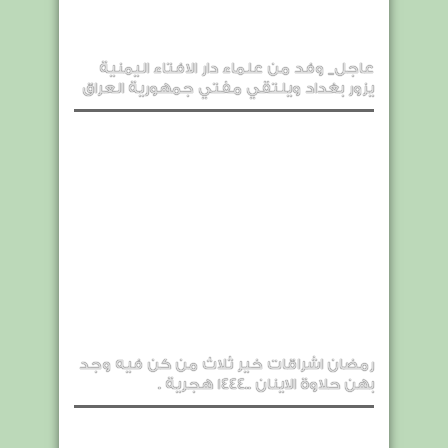
عاجل_ وفد من علماء دار الافتاء اليمنية
يزور بغداد ويلتقي مفتي جمهورية العراق
رمضان اشراقات خير ثلاث من كن فيه وجد
بهن حلاوة الاينان ..1444 هجرية .