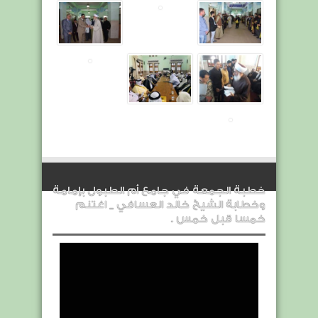
خطبة الجمعة في جامع أم الطبول بإمامة
وخطابة الشيخ خالد العسافي _ اغتنم
خمسا قبل خمس .