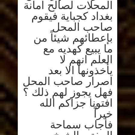
المحلات لصالح امانة
بغداد كجباية فيقوم
صاحب المحل
بإعطائهم شيئاً من
ما يبيع كهديه مع
العلم انهم لا
يأخذونها الا بعد
اصرار صاحب المحل
فهل يجوز لهم ذلك ؟
افتونا جزاكم الله
خيراً
فأجاب سماحة