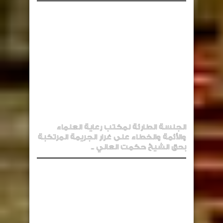
الجلسة الطارئة لمكتب رعاية العلماء
والأئمة والخطاء على غرار الجريمة المرتكبة
بحق الشيخ حكمت العاني ..