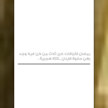
رمضان اشراقات خير ثلاث من كن فيه وجد
بهن حلاوة الاينان ..1444 هجرية .