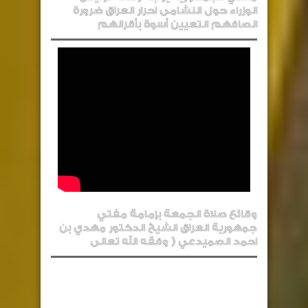
الوزراء حول النشامى احرار العراق ضرورة
انصافهم التعيين أسوة بأقرانهم
وقائع صلاة الجمعة بإمامة مفتي
جمهورية العراق الشيخ الدكتور مهدي بن
احمد الصميدعي ( وفقه الله تعالى