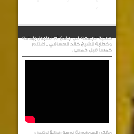
خطبة الجمعة في جامع أم الطبول بإمامة
وخطابة الشيخ خالد العسافي _ اغتنم
خمسا قبل خمس .
مفتي الجمهورية يوجه رسالة لرئيس