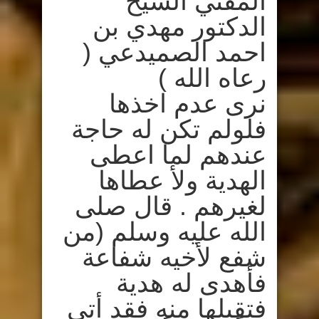
المفتي الشيخ
الدكتور مهدي بن
احمد الصميدعي (
رعاه الله )
نرى عدم اخذها
فلولم تكن له حاجة
عندهم لما اعطى
الهدية ولأ عطاها
لغيرهم . قال صلى
الله عليه وسلم (من
شفع لأخيه شفاعة
فأهدى له هدية
فتقبلها منه فقد أتى