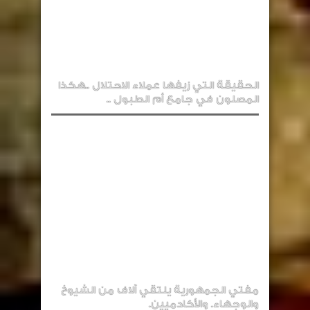
الحقيقة التي زيفها عملاء الاحتلال ..هكذا
المصلون في جامع أم الطبول ..
مفتي الجمهورية يلتقي آلاف من الشيوخ
والوجهاء. والأكادميين.