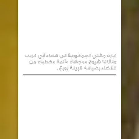
زيارة مفتي الجمهورية الى قضاء أبي غريب
ولقائه شيوخ ووجهاء وأئمة وخطباء من
القضاء بضيافة قبيلة زوبع .