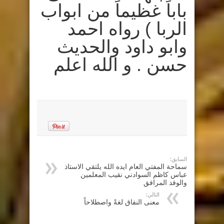
باباً غظيماً من ابواب
الربا ) رواه احمد
وابو داود والحديث
حسن . و الله اعلم
السابق:
سماحة المفتي العام ايده الله يلتقي الاستاذ
عباس كاظم السوادني نقيب المعلمين
والوفد المرافق
التالي:
معنى النفاق لغةً واصطلاحاً