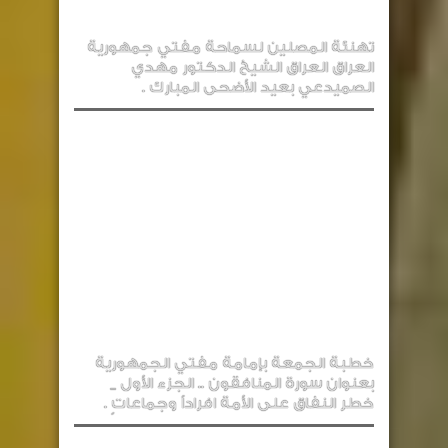
تهنئة المصلين لسماحة مفتي جمهورية
العراق العراق الشيخ الدكتور مهدي
الصميدعي بعيد الأضحى المبارك .
خطبة الجمعة بإمامة مفتي الجمهورية
بعنوان سورة المنافقون .. الجزء الأول _
خطر النفاق على الأمة افراداً وجماعاتٍ .