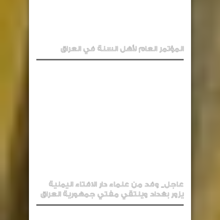
المؤتمر العام لأهل السنة في العراق
عاجل_ وفد من علماء دار الافتاء اليمنية
يزور بغداد ويلتقي مفتي جمهورية العراق