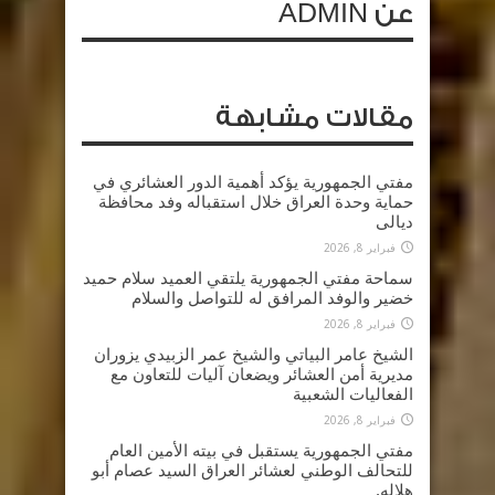
عن ADMIN
مقالات مشابهة
مفتي الجمهورية يؤكد أهمية الدور العشائري في
حماية وحدة العراق خلال استقباله وفد محافظة
ديالى
فبراير 8, 2026
سماحة مفتي الجمهورية يلتقي العميد سلام حميد
خضير والوفد المرافق له للتواصل والسلام
فبراير 8, 2026
الشيخ عامر البياتي والشيخ عمر الزبيدي يزوران
مديرية أمن العشائر ويضعان آليات للتعاون مع
الفعاليات الشعبية
فبراير 8, 2026
مفتي الجمهورية يستقبل في بيته الأمين العام
للتحالف الوطني لعشائر العراق السيد عصام أبو
هلاله.