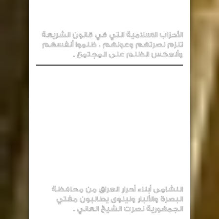
الأحزاب الاسلامية التي في قانون الشريعة
تلزم نصرتهم وعونهم ، ظلموا أنفسهم
وأنعكس الظلم على المجتمع .
النشامى أبناء أحرار العراق من محافظة
البصرة والأنبار ونينوى يطالبون مفتي
الجمهورية نصرت الشيخ العاني .