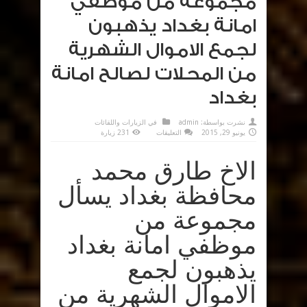
مجموعة من موظفي
امانة بغداد يذهبون
لجمع الاموال الشهرية
من المحلات لصالح امانة
بغداد
نشرت بواسطة:
admin
في
الزيارات واللقائات
على
يونيو 29, 2015
التعليقات
231 زيارة
مجموعة
من
موظفي
الاخ طارق محمد
امانة
بغداد
يذهبون
لجمع
محافظة بغداد يسأل
الاموال
الشهرية
من
مجموعة من
المحلات
لصالح
امانة
موظفي امانة بغداد
بغداد
مغلقة
يذهبون لجمع
الاموال الشهرية من