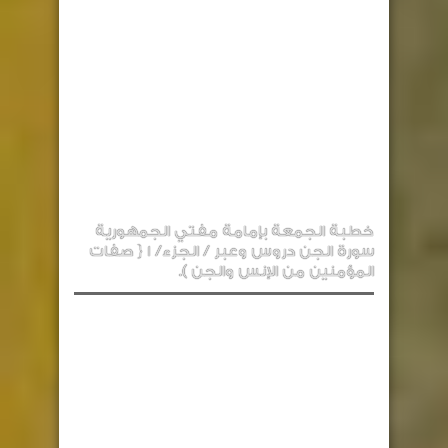
خطبة الجمعة بإمامة مفتي الجمهورية
سورة الجن دروس وعبر / الجزء/ 1 { صفات
المؤمنين من الإنس والجن ).