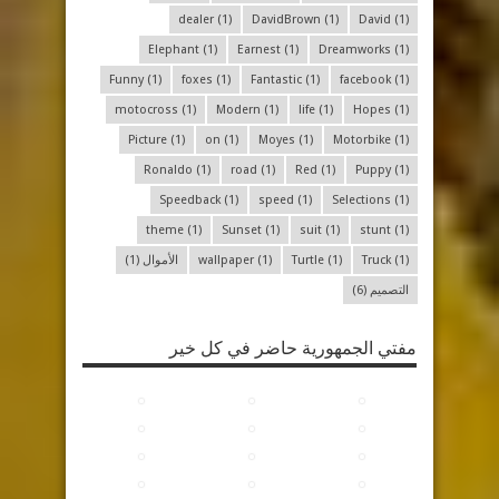
dealer
(1)
DavidBrown
(1)
David
(1)
Elephant
(1)
Earnest
(1)
Dreamworks
(1)
Funny
(1)
foxes
(1)
Fantastic
(1)
facebook
(1)
motocross
(1)
Modern
(1)
life
(1)
Hopes
(1)
Picture
(1)
on
(1)
Moyes
(1)
Motorbike
(1)
Ronaldo
(1)
road
(1)
Red
(1)
Puppy
(1)
Speedback
(1)
speed
(1)
Selections
(1)
theme
(1)
Sunset
(1)
suit
(1)
stunt
(1)
(1)
Truck
(1)
Turtle
(1)
wallpaper
الأموال
(1)
التصميم
(6)
مفتي الجمهورية حاضر في كل خير