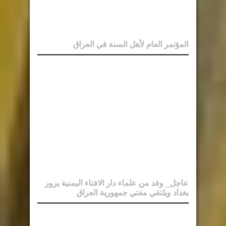
المؤتمر العام لأهل السنة في العراق
عاجل_ وفد من علماء دار الافتاء اليمنية يزور
بغداد ويلتقي مفتي جمهورية العراق