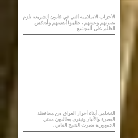
الأحزاب الاسلامية التي في قانون الشريعة تلزم
نصرتهم وعونهم ، ظلموا أنفسهم وأنعكس
الظلم على المجتمع .
النشامى أبناء أحرار العراق من محافظة
البصرة والأنبار ونينوى يطالبون مفتي
الجمهورية نصرت الشيخ العاني .