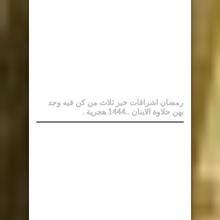
رمضان اشراقات خير ثلاث من كن فيه وجد
بهن حلاوة الاينان ..1444 هجرية .