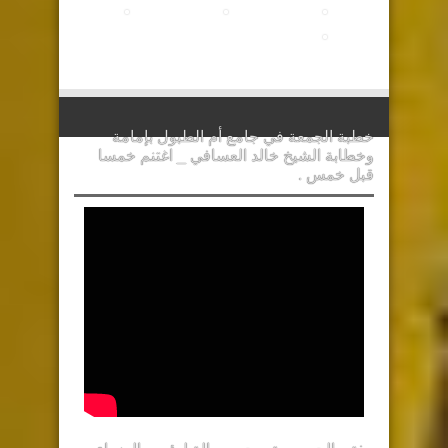
خطبة الجمعة في جامع أم الطبول بإمامة
وخطابة الشيخ خالد العسافي _ اغتنم خمسا
قبل خمس .