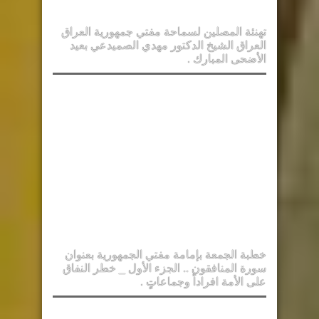
تهنئة المصلين لسماحة مفتي جمهورية العراق
العراق الشيخ الدكتور مهدي الصميدعي بعيد
الأضحى المبارك .
خطبة الجمعة بإمامة مفتي الجمهورية بعنوان
سورة المنافقون .. الجزء الأول _ خطر النفاق
على الأمة افراداً وجماعاتٍ .