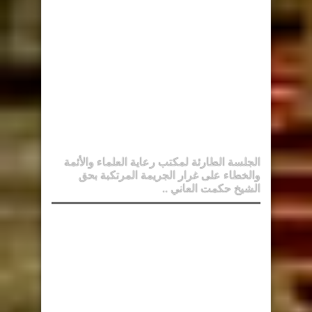
الجلسة الطارئة لمكتب رعاية العلماء والأئمة
والخطاء على غرار الجريمة المرتكبة بحق
الشيخ حكمت العاني ..