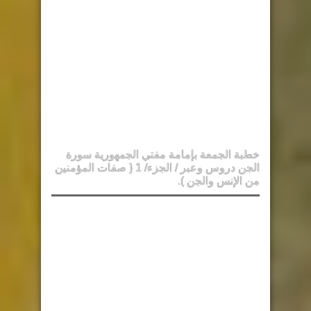
خطبة الجمعة بإمامة مفتي الجمهورية سورة
الجن دروس وعبر / الجزء/ 1 { صفات المؤمنين
من الإنس والجن ).