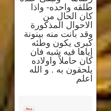
طلقه واحده- واذا
كان الحال من
الاحوال المذكورة
وقد بانت منه بينونة
كبرى يكون وطئه
إياها فيه شبه فان
كان حاملاً واولاده
يلحقون به . و الله
اعلم