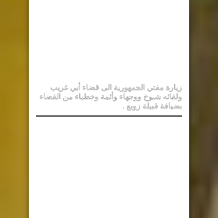
زيارة مفتي الجمهورية الى قضاء أبي غريب
ولقائه شيوخ ووجهاء وأئمة وخطباء من القضاء
بضيافة قبيلة زوبع .