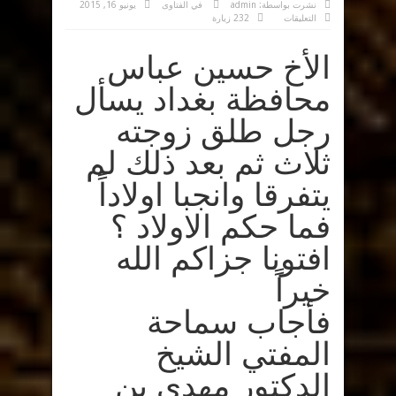
نشرت بواسطة:
admin
في
الفتاوى
يونيو 16, 2015
على
التعليقات
232 زيارة
فتوى
رقم
(317)
الأخ حسين عباس
مغلقة
محافظة بغداد يسأل
رجل طلق زوجته
ثلاث ثم بعد ذلك لم
يتفرقا وانجبا اولاداً
فما حكم الاولاد ؟
افتونا جزاكم الله
خيراً
فأجاب سماحة
المفتي الشيخ
الدكتور مهدي بن