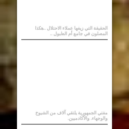
الحقيقة التي زيفها عملاء الاحتلال ..هكذا
المصلون في جامع أم الطبول ..
مفتي الجمهورية يلتقي آلاف من الشيوخ
والوجهاء. والأكادميين.