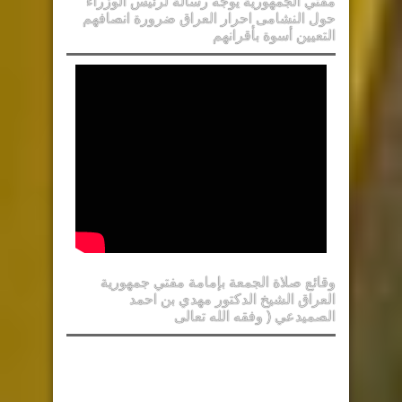
مفتي الجمهورية يوجه رسالة لرئيس الوزراء
حول النشامى احرار العراق ضرورة انصافهم
التعيين أسوة بأقرانهم
وقائع صلاة الجمعة بإمامة مفتي جمهورية
العراق الشيخ الدكتور مهدي بن احمد
الصميدعي ( وفقه الله تعالى