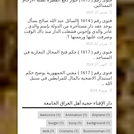
فتوى رقم ( 1615) جواز دفع الفطرة لصلة الأرحام
المساكين.
مارس 21, 2025
فتوى رقم ( 1614 )السائل عبد الله صالح يسأل
يوجد عقد دار مستأجرة من الدولة بإسم والدي _
غادر والدي وإخوتي فشغلت الدار منذ ذاك الوقت
وصرفت عليها ورممتها ؟.
فبراير 22, 2025
فتوى رقم ( 1617 ) حكم فتح المحال التجارية في
المساجد .
أكتوبر 21, 2024
فتوى رقم ( 1617 ) مفتي الجمهورية يوضح حكم
استبدال الاضحية بالمال للمرابطين في سبيل
الله ..
يونيو 4, 2024
دار الإفتاء حجية أهل العراق الجامعة
Awesome
(1)
Animation
(1)
Airplane
(1)
burger
(1)
buoy
(1)
background
(1)
dark
(1)
Cristiano
(1)
Businessman
(1)