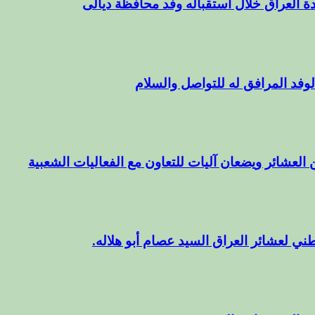
ة العراق خلال استقباله وفد محافظة ديالى
وفد المرافق له للتواصل والسلام
 العشائر ويضعان آليات للتعاون مع الفعاليات الشعبية
ني لعشائر العراق السيد عصام أبو هلاله.