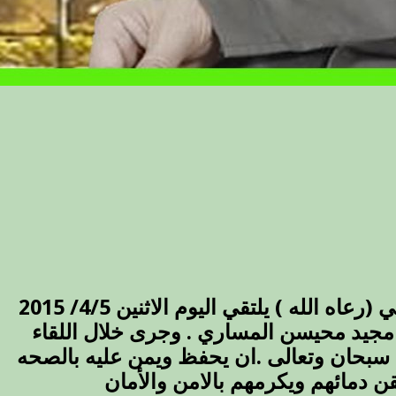
سماحة المفتي العام لأهل السنة والجماعة في العراق الشيخ الدكتور مهدي بن احمد الصميدعي (رعاه الله ) يلتقي اليوم الاثنين 4/5/ 2015
مجيد محيسن المساري . وجرى خلال اللقاء
سبحان وتعالى .ان يحفظ ويمن عليه بالصحه
ن دمائهم ويكرمهم بالامن والأمان