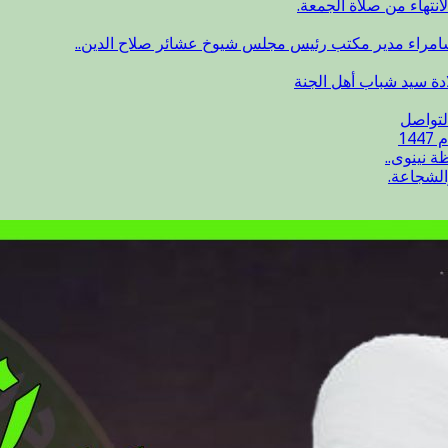
انتهاء من صلاة الجمعة.
سامراء مدير مكتب رئيس مجلس شيوخ عشائر صلاح الدين..
ادة سيد شباب أهل الجنة
لتواصل
14
 نينوى..
الشجاعة.