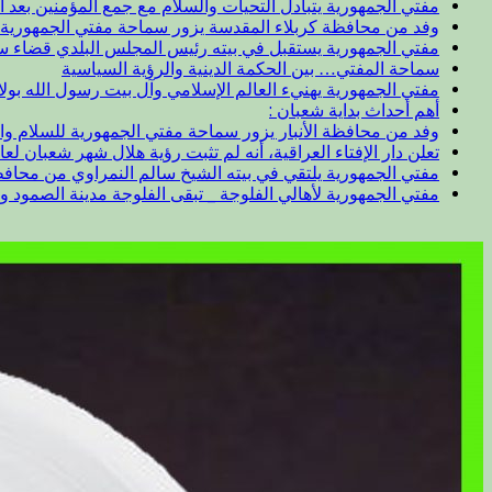
مفتي الجمهورية يتبادل التحيات والسلام مع جمع المؤمنين بعد ال
وفد من محافظة كربلاء المقدسة يزور سماحة مفتي الجمهورية
مفتي الجمهورية يستقبل في بيته رئيس المجلس البلدي قضاء 
سماحة المفتي… بين الحكمة الدينية والرؤية السياسية
مفتي الجمهورية يهنيء العالم الإسلامي وآل بيت رسول الله بول
أهم أحداث بداية شعبان :
وفد من محافظة الأنبار يزور سماحة مفتي الجمهورية للسلام وا
تعلن دار الإفتاء العراقية، أنه لم تثبت رؤية هلال شهر شعبان لعام 47
مفتي الجمهورية يلتقي في بيته الشيخ سالم النمراوي من محافظة
مفتي الجمهورية لأهالي الفلوجة _ تبقى الفلوجة مدينة الصمود و