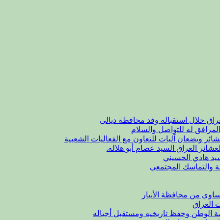
راق خلال استقباله وفد محافظة ديالى
لمرافق له للتواصل والسلام
شائر ويضعان آليات للتعاون مع الفعاليات الشعبية
عشائر العراق السيد عصام أبو هلاله.
يد هادي الحسيني
ة والتماسك المجتمعي
اوي من محافظة الأنبار
ت العراق
مة الوطن وحفظ تاريخيه ومستقبل أجياله