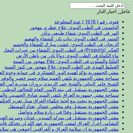
عاجل_ اخبار الدار
فتوى رقم ( 1618 ) عدة المخلوعة
اليانسون في الطب النبوي: علاج عطري مهجور
المر في الطب النبوي: شفاء طبيعي ونادر
الشمر في الطب النبوي: نبات نادر للشفاء والهضم
الريحان في الطب النبوي: عشب مبارك للشفاء والجسم
العكبر (Propolis) في الطب النبوي: الشفاء من خيرات النحل
ماء الكمأة في الطب النبوي: دواءٌ نادر من باطن الأرض
السَّنَا والسنُّوت في الطب النبوي: علاجٌ مهجور من السنة
القِسْط الهندي في الطب النبوي: علاجٌ مهجور من كنوز السنة
مفتي الجمهورية يؤكد أهمية الدور العشائري في حماية وحدة الع
سماحة مفتي الجمهورية يلتقي العميد سلام حميد خضير والوفد ا
الشيخ عامر البياتي والشيخ عمر الزبيدي يزوران مديرية أمن الع
مفتي الجمهورية يستقبل في بيته الأمين العام للتحالف الوطني ل
سماحة مفتي جمهورية العراق يلتقي السيد صادق الحسيني والس
مفتي الجمهورية يبحث مع لجنة حكماء العراق سبل تعزيز الحكم
مفتي الجمهورية يستقبل وفد مجلس عشائر بغداد المستقل
مفتي الجمهورية يستقبل وفدًا في زيارة سلام وتواصل
مفتي الجمهورية يستقبل في منزله السيدين عدنان وسرمد العيس
النشامى أحرار العراق لمفتي الجمهورية عهد الله لن نخذلك فأن
مفتي الجمهورية إن سلامة العراق و العراقيين أجمعين هي سلا