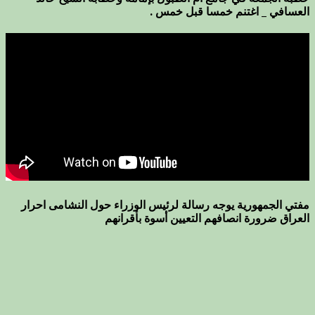
العسافي _ اغتنم خمسا قبل خمس .
مفتي الجمهورية يوجه رسالة لرئيس الوزراء حول النشامى احرار
العراق ضرورة انصافهم التعيين أسوة بأقرانهم