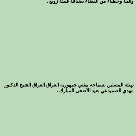
وأئمة وخطباء من القضاء بضيافة قبيلة زوبع .
تهنئة المصلين لسماحة مفتي جمهورية العراق العراق الشيخ الدكتور
مهدي الصميدعي بعيد الأضحى المبارك .