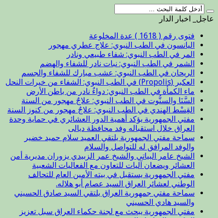
عاجل_ اخبار الدار
فتوى رقم ( 1618 ) عدة المخلوعة
اليانسون في الطب النبوي: علاج عطري مهجور
المر في الطب النبوي: شفاء طبيعي ونادر
الشمر في الطب النبوي: نبات نادر للشفاء والهضم
الريحان في الطب النبوي: عشب مبارك للشفاء والجسم
العكبر (Propolis) في الطب النبوي: الشفاء من خيرات النحل
ماء الكمأة في الطب النبوي: دواءٌ نادر من باطن الأرض
السَّنَا والسنُّوت في الطب النبوي: علاجٌ مهجور من السنة
القِسْط الهندي في الطب النبوي: علاجٌ مهجور من كنوز السنة
مفتي الجمهورية يؤكد أهمية الدور العشائري في حماية وحدة
العراق خلال استقباله وفد محافظة ديالى
سماحة مفتي الجمهورية يلتقي العميد سلام حميد خضير
والوفد المرافق له للتواصل والسلام
الشيخ عامر البياتي والشيخ عمر الزبيدي يزوران مديرية أمن
العشائر ويضعان آليات للتعاون مع الفعاليات الشعبية
مفتي الجمهورية يستقبل في بيته الأمين العام للتحالف
الوطني لعشائر العراق السيد عصام أبو هلاله.
سماحة مفتي جمهورية العراق يلتقي السيد صادق الحسيني
والسيد هادي الحسيني
مفتي الجمهورية يبحث مع لجنة حكماء العراق سبل تعزيز