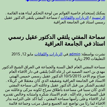
يمكنك إستخدام خاصية القوائم من لوحة التحكم لبناء هذه القائمة .
الرئيسية
/
الزيارات واللقائات
/
سماحة المفتي يلتقي الدكتور عقيل
رسمي استاذ في الجامعة العراقية
سماحة المفتي يلتقي الدكتور عقيل رسمي
استاذ في الجامعة العراقية
نشرت بواسطة:
admin
في
الزيارات واللقائات
مايو 12, 2015
على
التعليقات
290 زيارة
سماحة
سماحة المفتي العام لاهل السنة والجماعة في العراق الشيخ الدكتور
المفتي
مهدي بن احمد الصميدعي (رعاه الله) يلتقي في دار الافتاء العام
يلتقي
صباح يوم الاحد 10/5/2015 الدكتور عقيل رسمي خميس الهيتي
الدكتور
الاستاذ في الجامعة العراقية وشقيقه الذي كان معتقلا في كربلاء .
عقيل
لتقديم الشكر من قبل الدكتور عقيل وعائلته الى سماحة المفتي
رسمي
الذي كان سببا في مساعدة باطلاق سراح لكونه مزكى وعائلته من
استاذ
قبل السماحة رعاه الله ، قدم الاستاذ شكره وامتنانه وخالص تقديره
في
لدار الافتاء وعلى رأسها سماحة المفتي ، كما اكد على التزامه بدار
الجامعة
الافتاء لما رئا من تواضع عند الجميع وعمل مرتب وجماعة قائمة
العراقية