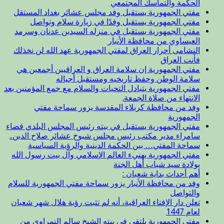
الحكمة والتماسك المجتمعي
مفتي الجمهورية يستقبل وفد مجلس عشائر بغداد المستقل
مفتي الجمهورية يستقبل وفدًا في زيارة سلام وتواصل
مفتي الجمهورية يستقبل في منزله السيدين عدنان وسرمد
العيساوي من محافظة الأنبار
النشامى أحرار العراق لمفتي الجمهورية عهد الله لن نخذلك
فأنت العراق
مفتي الجمهورية إن سلامة العراق و العراقيين أجمعين هي
سلامة الوطن وحفظ تاريخيه ومستقبل أجياله
مفتي الجمهورية يتبادل التحيات والسلام مع جمع المؤمنين بعد
الانتهاء من صلاة الجمعة.
وفد من محافظة كربلاء المقدسة يزور سماحة مفتي
الجمهورية
مفتي الجمهورية يستقبل في بيته رئيس المجلس البلدي قضاء
سامراء مدير مكتب رئيس مجلس شيوخ عشائر صلاح الدين..
سماحة المفتي… بين الحكمة الدينية والرؤية السياسية
مفتي الجمهورية يهنيء العالم الإسلامي وآل بيت رسول الله
بولادة سيد شباب أهل الجنة
أهم أحداث بداية شعبان :
وفد من محافظة الأنبار يزور سماحة مفتي الجمهورية للسلام
والتواصل
تعلن دار الإفتاء العراقية، أنه لم تثبت رؤية هلال شهر شعبان
لعام 1447
مفتي الجمهورية يلتقي في بيته الشيخ سالم النمراوي من