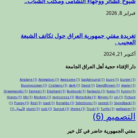
شيوخ عشائر ووجهاء النشامى ومكتب الشباب..
فبراير 8, 2026
تغريدة مفتي جمهورية العراق حول تكاتف الشيعة
العجيب .
أكتوبر 21, 2024
دار الإفتاء حجية أهل العراق الجامعة
Airplane
(1)
Animation
(1)
Awesome
(1)
background
(1)
buoy
(1)
burger
(1)
Businessman
(1)
Cristiano
(1)
dark
(1)
David
(1)
DavidBrown
(1)
dealer
(1)
Dreamworks
(1)
Earnest
(1)
Elephant
(1)
facebook
(1)
Fantastic
(1)
foxes
(1)
Funny
(1)
Hopes
(1)
life
(1)
Modern
(1)
motocross
(1)
Motorbike
(1)
Moyes
(1)
on
(1)
Picture
(1)
Puppy
(1)
Red
(1)
road
(1)
Ronaldo
(1)
Selections
(1)
speed
(1)
Speedback
(1)
(1)
wallpaper
(1)
Turtle
(1)
Truck
(1)
theme
(1)
Sunset
(1)
suit
(1)
stunt
الأموال
(1)
التصميم
(6)
مفتي الجمهورية حاضر في كل خير