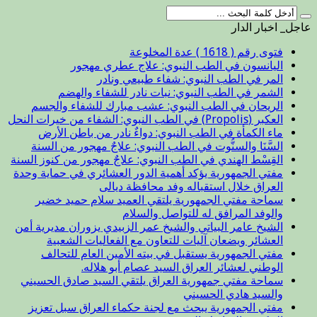
عاجل_ اخبار الدار
فتوى رقم ( 1618 ) عدة المخلوعة
اليانسون في الطب النبوي: علاج عطري مهجور
المر في الطب النبوي: شفاء طبيعي ونادر
الشمر في الطب النبوي: نبات نادر للشفاء والهضم
الريحان في الطب النبوي: عشب مبارك للشفاء والجسم
العكبر (Propolis) في الطب النبوي: الشفاء من خيرات النحل
ماء الكمأة في الطب النبوي: دواءٌ نادر من باطن الأرض
السَّنَا والسنُّوت في الطب النبوي: علاجٌ مهجور من السنة
القِسْط الهندي في الطب النبوي: علاجٌ مهجور من كنوز السنة
مفتي الجمهورية يؤكد أهمية الدور العشائري في حماية وحدة
العراق خلال استقباله وفد محافظة ديالى
سماحة مفتي الجمهورية يلتقي العميد سلام حميد خضير
والوفد المرافق له للتواصل والسلام
الشيخ عامر البياتي والشيخ عمر الزبيدي يزوران مديرية أمن
العشائر ويضعان آليات للتعاون مع الفعاليات الشعبية
مفتي الجمهورية يستقبل في بيته الأمين العام للتحالف
الوطني لعشائر العراق السيد عصام أبو هلاله.
سماحة مفتي جمهورية العراق يلتقي السيد صادق الحسيني
والسيد هادي الحسيني
مفتي الجمهورية يبحث مع لجنة حكماء العراق سبل تعزيز