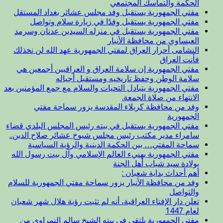
الحكمة والتماسك المجتمعي
مفتي الجمهورية يستقبل وفد مجلس عشائر بغداد المستقل
مفتي الجمهورية يستقبل وفدًا في زيارة سلام وتواصل
مفتي الجمهورية يستقبل في منزله السيدين عدنان وسرمد
العيساوي من محافظة الأنبار
النشامى أحرار العراق لمفتي الجمهورية عهد الله لن نخذلك
فأنت العراق
مفتي الجمهورية إن سلامة العراق و العراقيين أجمعين هي
سلامة الوطن وحفظ تاريخيه ومستقبل أجياله
مفتي الجمهورية يتبادل التحيات والسلام مع جمع المؤمنين بعد
الانتهاء من صلاة الجمعة.
وفد من محافظة كربلاء المقدسة يزور سماحة مفتي
الجمهورية
مفتي الجمهورية يستقبل في بيته رئيس المجلس البلدي قضاء
سامراء مدير مكتب رئيس مجلس شيوخ عشائر صلاح الدين..
سماحة المفتي… بين الحكمة الدينية والرؤية السياسية
مفتي الجمهورية يهنيء العالم الإسلامي وآل بيت رسول الله
بولادة سيد شباب أهل الجنة
أهم أحداث بداية شعبان :
وفد من محافظة الأنبار يزور سماحة مفتي الجمهورية للسلام
والتواصل
تعلن دار الإفتاء العراقية، أنه لم تثبت رؤية هلال شهر شعبان
لعام 1447
مفتي الجمهورية يلتقي في بيته الشيخ سالم النمراوي من