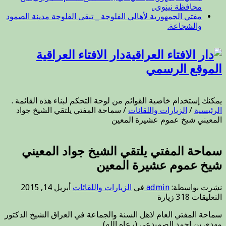
محافظة نينوى..
مفتي الجمهورية لأهالي الفلوجة _ تبقى الفلوجة مدينة الصمود
والشجاعة.
دار الافتاء العراقية
الموقع الرسمي
يمكنك إستخدام خاصية القوائم من لوحة التحكم لبناء هذه القائمة .
الرئيسية
/
الزيارات واللقائات
/
سماحة المفتي يلتقي الشيخ جواد
المعيني شيخ عموم عشيرة المعين
سماحة المفتي يلتقي الشيخ جواد المعيني
شيخ عموم عشيرة المعين
نشرت بواسطة:
admin
في
الزيارات واللقائات
أبريل 14, 2015
على
التعليقات
318 زيارة
سماحة
سماحة المفتي العام لاهل السنة والجماعة في العراق الشيخ الدكتور
المفتي
مهدي بن احمد الصميدعي (رعاه الله)
يلتقي