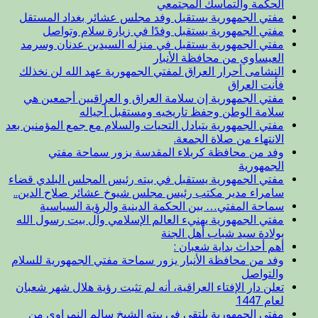
الحكمة والتماسك المجتمعي
مفتي الجمهورية يستقبل وفد مجلس عشائر بغداد المستقل
مفتي الجمهورية يستقبل وفدًا في زيارة سلام وتواصل
مفتي الجمهورية يستقبل في منزله السيدين عدنان وسرمد
العيساوي من محافظة الأنبار
النشامى أحرار العراق لمفتي الجمهورية عهد الله لن نخذلك
فأنت العراق
مفتي الجمهورية إن سلامة العراق و العراقيين أجمعين هي
سلامة الوطن وحفظ تاريخيه ومستقبل أجياله
مفتي الجمهورية يتبادل التحيات والسلام مع جمع المؤمنين بعد
الانتهاء من صلاة الجمعة.
وفد من محافظة كربلاء المقدسة يزور سماحة مفتي
الجمهورية
مفتي الجمهورية يستقبل في بيته رئيس المجلس البلدي قضاء
سامراء مدير مكتب رئيس مجلس شيوخ عشائر صلاح الدين..
سماحة المفتي… بين الحكمة الدينية والرؤية السياسية
مفتي الجمهورية يهنيء العالم الإسلامي وآل بيت رسول الله
بولادة سيد شباب أهل الجنة
أهم أحداث بداية شعبان :
وفد من محافظة الأنبار يزور سماحة مفتي الجمهورية للسلام
والتواصل
تعلن دار الإفتاء العراقية، أنه لم تثبت رؤية هلال شهر شعبان
لعام 1447
مفتي الجمهورية يلتقي في بيته الشيخ سالم النمراوي من