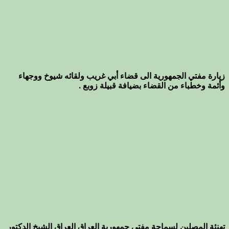
زيارة مفتي الجمهورية الى قضاء أبي غريب ولقائه شيوخ ووجهاء
وأئمة وخطباء من القضاء بضيافة قبيلة زوبع .
تهنئة المصلين لسماحة مفتي جمهورية العراق العراق الشيخ الدكتور