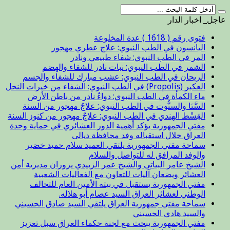
عاجل_ اخبار الدار
فتوى رقم ( 1618 ) عدة المخلوعة
اليانسون في الطب النبوي: علاج عطري مهجور
المر في الطب النبوي: شفاء طبيعي ونادر
الشمر في الطب النبوي: نبات نادر للشفاء والهضم
الريحان في الطب النبوي: عشب مبارك للشفاء والجسم
العكبر (Propolis) في الطب النبوي: الشفاء من خيرات النحل
ماء الكمأة في الطب النبوي: دواءٌ نادر من باطن الأرض
السَّنَا والسنُّوت في الطب النبوي: علاجٌ مهجور من السنة
القِسْط الهندي في الطب النبوي: علاجٌ مهجور من كنوز السنة
مفتي الجمهورية يؤكد أهمية الدور العشائري في حماية وحدة
العراق خلال استقباله وفد محافظة ديالى
سماحة مفتي الجمهورية يلتقي العميد سلام حميد خضير
والوفد المرافق له للتواصل والسلام
الشيخ عامر البياتي والشيخ عمر الزبيدي يزوران مديرية أمن
العشائر ويضعان آليات للتعاون مع الفعاليات الشعبية
مفتي الجمهورية يستقبل في بيته الأمين العام للتحالف
الوطني لعشائر العراق السيد عصام أبو هلاله.
سماحة مفتي جمهورية العراق يلتقي السيد صادق الحسيني
والسيد هادي الحسيني
مفتي الجمهورية يبحث مع لجنة حكماء العراق سبل تعزيز