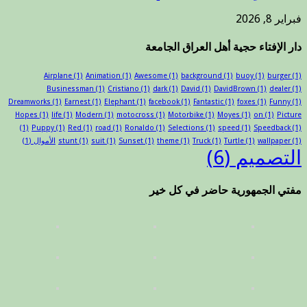
فبراير 8, 2026
دار الإفتاء حجية أهل العراق الجامعة
Airplane
(1)
Animation
(1)
Awesome
(1)
background
(1)
buoy
(1)
burger
(1)
Businessman
(1)
Cristiano
(1)
dark
(1)
David
(1)
DavidBrown
(1)
dealer
(1)
Dreamworks
(1)
Earnest
(1)
Elephant
(1)
facebook
(1)
Fantastic
(1)
foxes
(1)
Funny
(1)
Hopes
(1)
life
(1)
Modern
(1)
motocross
(1)
Motorbike
(1)
Moyes
(1)
on
(1)
Picture
(1)
Puppy
(1)
Red
(1)
road
(1)
Ronaldo
(1)
Selections
(1)
speed
(1)
Speedback
(1)
(1)
wallpaper
(1)
Turtle
(1)
Truck
(1)
theme
(1)
Sunset
(1)
suit
(1)
stunt
الأموال
(1)
التصميم
(6)
مفتي الجمهورية حاضر في كل خير