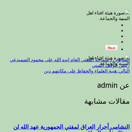
السابق:
رد سماحة المفتي العام ايده الله على محمود الصميدعي
رئيس الوقف السني
التالي:
هيبة العلماء والحفاظ على مكانتهم دين
عن admin
مقالات مشابهة
النشامى أحرار العراق لمفتي الجمهورية عهد الله لن