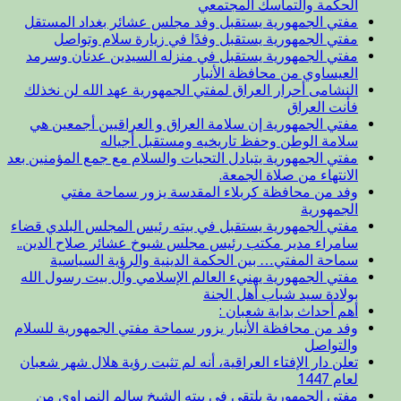
الحكمة والتماسك المجتمعي
مفتي الجمهورية يستقبل وفد مجلس عشائر بغداد المستقل
مفتي الجمهورية يستقبل وفدًا في زيارة سلام وتواصل
مفتي الجمهورية يستقبل في منزله السيدين عدنان وسرمد
العيساوي من محافظة الأنبار
النشامى أحرار العراق لمفتي الجمهورية عهد الله لن نخذلك
فأنت العراق
مفتي الجمهورية إن سلامة العراق و العراقيين أجمعين هي
سلامة الوطن وحفظ تاريخيه ومستقبل أجياله
مفتي الجمهورية يتبادل التحيات والسلام مع جمع المؤمنين بعد
الانتهاء من صلاة الجمعة.
وفد من محافظة كربلاء المقدسة يزور سماحة مفتي
الجمهورية
مفتي الجمهورية يستقبل في بيته رئيس المجلس البلدي قضاء
سامراء مدير مكتب رئيس مجلس شيوخ عشائر صلاح الدين..
سماحة المفتي… بين الحكمة الدينية والرؤية السياسية
مفتي الجمهورية يهنيء العالم الإسلامي وآل بيت رسول الله
بولادة سيد شباب أهل الجنة
أهم أحداث بداية شعبان :
وفد من محافظة الأنبار يزور سماحة مفتي الجمهورية للسلام
والتواصل
تعلن دار الإفتاء العراقية، أنه لم تثبت رؤية هلال شهر شعبان
لعام 1447
مفتي الجمهورية يلتقي في بيته الشيخ سالم النمراوي من