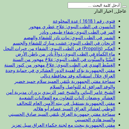
عاجل_ اخبار الدار
فتوى رقم ( 1618 ) عدة المخلوعة
اليانسون في الطب النبوي: علاج عطري مهجور
المر في الطب النبوي: شفاء طبيعي ونادر
الشمر في الطب النبوي: نبات نادر للشفاء والهضم
الريحان في الطب النبوي: عشب مبارك للشفاء والجسم
العكبر (Propolis) في الطب النبوي: الشفاء من خيرات النحل
ماء الكمأة في الطب النبوي: دواءٌ نادر من باطن الأرض
السَّنَا والسنُّوت في الطب النبوي: علاجٌ مهجور من السنة
القِسْط الهندي في الطب النبوي: علاجٌ مهجور من كنوز السنة
مفتي الجمهورية يؤكد أهمية الدور العشائري في حماية وحدة
العراق خلال استقباله وفد محافظة ديالى
سماحة مفتي الجمهورية يلتقي العميد سلام حميد خضير
والوفد المرافق له للتواصل والسلام
الشيخ عامر البياتي والشيخ عمر الزبيدي يزوران مديرية أمن
العشائر ويضعان آليات للتعاون مع الفعاليات الشعبية
مفتي الجمهورية يستقبل في بيته الأمين العام للتحالف
الوطني لعشائر العراق السيد عصام أبو هلاله.
سماحة مفتي جمهورية العراق يلتقي السيد صادق الحسيني
والسيد هادي الحسيني
مفتي الجمهورية يبحث مع لجنة حكماء العراق سبل تعزيز