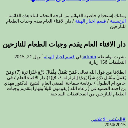
يمكنك إستخدام خاصية القوائم من لوحة التحكم لبناء هذه القائمة .
الرئيسية
/
قسم اخبار الهيئة
/
دار الافتاء العام يقدم وجبات الطعام
للنازحين
دار الافتاء العام يقدم وجبات الطعام للنازحين
نشرت بواسطة:
admin
في
قسم اخبار الهيئة
أبريل 21, 2015
على
التعليقات
156 زيارة
دار
انطلاقا من قول الله تعالى فَمَنْ يَعْمَلْ مِثْقَالَ ذَرَّةٍ خَيْرًا يَرَهُ (7) وَمَنْ
الافتاء
يَعْمَلْ مِثْقَالَ ذَرَّةٍ شَرًّا يَرَهُ} [الزلزلة: 7، 8](1). دار الافتاء العام / في
العام
جامع ام الطبول / برئاسة سماحة المفتي العام الشيخ الدكتور مهدي
يقدم
بن احمد الصميدعي ( رعاه الله ) يقومون لليلاً ونهاراً بتقديم وجبات
وجبات
الطعام للنازحين من المحافظات الساخنة .
الطعام
للنازحين
مغلقة
‫#‏
المكتب_الاعلامي‬
20/4/2015