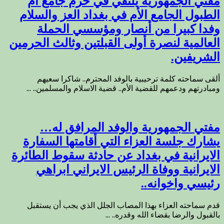
مفتي الجمهورية يلتقي في حرم جامع أم
الطبول الجامع الأم في بغداد العز والسلام
وفدا كبيرا من أنصار ومؤسسي الحملة
العالمية لنصرة أولى القبلتين وثالث الحرمين
الشريفين.
ألقى سماحته كلمة ترحيبية بالوفد المحترم.. شاكرا سعيهم
ومبادرتهم ودعمهم للقضية الأم.. قضية الاسلام والمسلمين.. ...
مفتي الجمهورية والوفد المرافق له…
يشارك جلسة العزاء التي أقامتها السفارة
الايرانية في بغداد عن حادثة سقوط الطائرة
الايرانية ووفاة الرئيس الايراني ابراهي
رئيسي واخوانه..
قدم سماحته العزاء بهذا المصاب الجلل الذي يجب أن يستقبل
بالقبول والرضا بقضاء الله وقدره.. ...