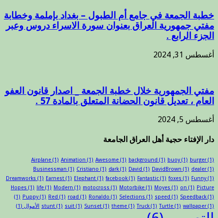
خطبة الجمعة في جامع أم الطبول – بغداد بإملمة وخطابة
مفتي جمهورية العراق بعنوان سورة الاسراء دروس وعبر
الجزء الرابع .
أغسطس 31, 2024
مفتي الجمهورية خلال خطبة الجمعة _ اصدار قانون العفو
العام ، تعديل قانون الحضانة المتعلق بالمادة 57 .
أغسطس 5, 2024
دار الإفتاء حجية أهل العراق الجامعة
Airplane
(1)
Animation
(1)
Awesome
(1)
background
(1)
buoy
(1)
burger
(1)
Businessman
(1)
Cristiano
(1)
dark
(1)
David
(1)
DavidBrown
(1)
dealer
(1)
Dreamworks
(1)
Earnest
(1)
Elephant
(1)
facebook
(1)
Fantastic
(1)
foxes
(1)
Funny
(1)
Hopes
(1)
life
(1)
Modern
(1)
motocross
(1)
Motorbike
(1)
Moyes
(1)
on
(1)
Picture
(1)
Puppy
(1)
Red
(1)
road
(1)
Ronaldo
(1)
Selections
(1)
speed
(1)
Speedback
(1)
(1)
wallpaper
(1)
Turtle
(1)
Truck
(1)
theme
(1)
Sunset
(1)
suit
(1)
stunt
الأموال
(1)
التصميم
(6)