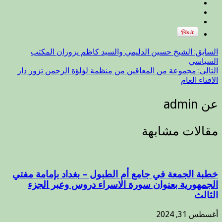
عل
قنا
الف
015
مغل
السابق:
الشيخ حسين الدليمي والسيد كاظم يزوران المكتب
السياسي
التالي:
مجموعة من المعاقين من منظمة لؤلؤة الرحمن تزور دار
الافتاء العام
عن admin
مقالات مشابهة
خطبة الجمعة في جامع أم الطبول – بغداد بإمامة مفتي
الجمهورية بعنوان سورة الاسراء دروس وعبر الجزء
الثالث
أغسطس 31, 2024