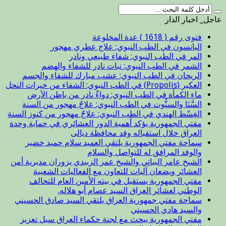
عاجل_ اخبار الدار
فتوى رقم ( 1618 ) عدة المخلوعة
اليانسون في الطب النبوي: علاج عطري مهجور
المر في الطب النبوي: شفاء طبيعي ونادر
الشمر في الطب النبوي: نبات نادر للشفاء والهضم
الريحان في الطب النبوي: عشب مبارك للشفاء والجسم
العكبر (Propolis) في الطب النبوي: الشفاء من خيرات النحل
ماء الكمأة في الطب النبوي: دواءٌ نادر من باطن الأرض
السَّنَا والسنُّوت في الطب النبوي: علاجٌ مهجور من السنة
القِسْط الهندي في الطب النبوي: علاجٌ مهجور من كنوز السنة
مفتي الجمهورية يؤكد أهمية الدور العشائري في حماية وحدة
العراق خلال استقباله وفد محافظة ديالى
سماحة مفتي الجمهورية يلتقي العميد سلام حميد خضير
والوفد المرافق له للتواصل والسلام
الشيخ عامر البياتي والشيخ عمر الزبيدي يزوران مديرية أمن
العشائر ويضعان آليات للتعاون مع الفعاليات الشعبية
مفتي الجمهورية يستقبل في بيته الأمين العام للتحالف
الوطني لعشائر العراق السيد عصام أبو هلاله.
سماحة مفتي جمهورية العراق يلتقي السيد صادق الحسيني
والسيد هادي الحسيني
مفتي الجمهورية يبحث مع لجنة حكماء العراق سبل تعزيز