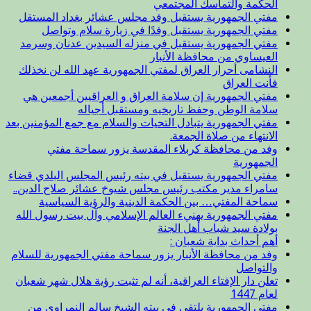
الحكمة والتماسك المجتمعي
مفتي الجمهورية يستقبل وفد مجلس عشائر بغداد المستقل
مفتي الجمهورية يستقبل وفدًا في زيارة سلام وتواصل
مفتي الجمهورية يستقبل في منزله السيدين عدنان وسرمد
العيساوي من محافظة الأنبار
النشامى أحرار العراق لمفتي الجمهورية عهد الله لن نخذلك
فأنت العراق
مفتي الجمهورية إن سلامة العراق و العراقيين أجمعين هي
سلامة الوطن وحفظ تاريخيه ومستقبل أجياله
مفتي الجمهورية يتبادل التحيات والسلام مع جمع المؤمنين بعد
الانتهاء من صلاة الجمعة.
وفد من محافظة كربلاء المقدسة يزور سماحة مفتي
الجمهورية
مفتي الجمهورية يستقبل في بيته رئيس المجلس البلدي قضاء
سامراء مدير مكتب رئيس مجلس شيوخ عشائر صلاح الدين..
سماحة المفتي… بين الحكمة الدينية والرؤية السياسية
مفتي الجمهورية يهنيء العالم الإسلامي وآل بيت رسول الله
بولادة سيد شباب أهل الجنة
أهم أحداث بداية شعبان :
وفد من محافظة الأنبار يزور سماحة مفتي الجمهورية للسلام
والتواصل
تعلن دار الإفتاء العراقية، أنه لم تثبت رؤية هلال شهر شعبان
لعام 1447
مفتي الجمهورية يلتقي في بيته الشيخ سالم النمراوي من