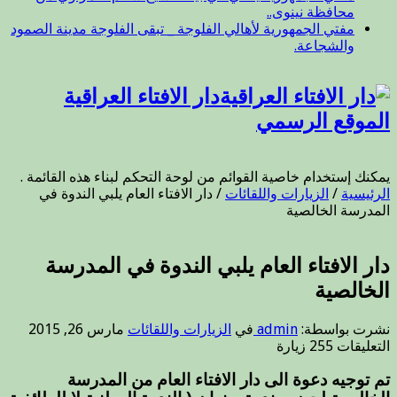
محافظة نينوى..
مفتي الجمهورية لأهالي الفلوجة _ تبقى الفلوجة مدينة الصمود
والشجاعة.
دار الافتاء العراقية
الموقع الرسمي
يمكنك إستخدام خاصية القوائم من لوحة التحكم لبناء هذه القائمة .
الرئيسية
/
الزيارات واللقائات
/
دار الافتاء العام يلبي الندوة في
المدرسة الخالصية
دار الافتاء العام يلبي الندوة في المدرسة
الخالصية
نشرت بواسطة:
admin
في
الزيارات واللقائات
مارس 26, 2015
على
التعليقات
255 زيارة
دار
الافتاء
تم توجيه دعوة الى دار الافتاء العام من المدرسة
العام