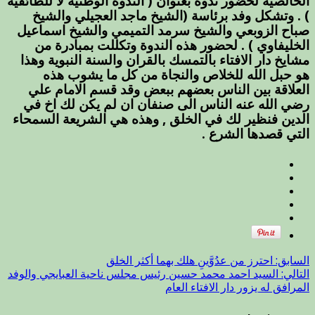
الخالصية لحضور ندوة بعنوان ( الندوة الوطنية لا للطائفية
يلبي
) . وتشكل وفد برئاسة (الشيخ ماجد العجيلي والشيخ
الندوة
صباح الزوبعي والشيخ سرمد التميمي والشيخ اسماعيل
في
الخليفاوي ) . لحضور هذه الندوة وتكللت بمبادرة من
المدرسة
مشايخ دار الافتاء بالتمسك بالقران والسنة النبوية وهذا
الخالصية
هو حبل الله للخلاص والنجاة من كل ما يشوب هذه
مغلقة
العلاقة بين الناس بعضهم ببعض وقد قسم الامام علي
رضي الله عنه الناس الى صنفان ان لم يكن لك اخ في
الدين فنظير لك في الخلق , وهذه هي الشريعة السمحاء
التي قصدها الشرع .
السابق:
احترز من عدُوَّينِ هلك بهما أكثر الخلق
التالي:
السيد احمد محمد حسين رئيس مجلس ناحية العبايجي والوفد
المرافق له يزور دار الافتاء العام