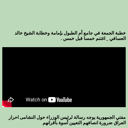
خطبة الجمعة في جامع أم الطبول بإمامة وخطابة الشيخ خالد
العسافي _ اغتنم خمسا قبل خمس .
مفتي الجمهورية يوجه رسالة لرئيس الوزراء حول النشامى احرار
العراق ضرورة انصافهم التعيين أسوة بأقرانهم