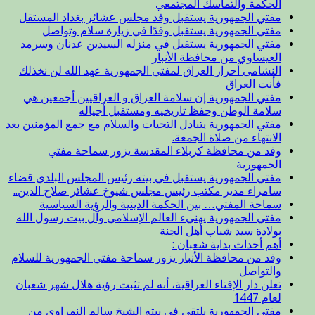
الحكمة والتماسك المجتمعي
مفتي الجمهورية يستقبل وفد مجلس عشائر بغداد المستقل
مفتي الجمهورية يستقبل وفدًا في زيارة سلام وتواصل
مفتي الجمهورية يستقبل في منزله السيدين عدنان وسرمد
العيساوي من محافظة الأنبار
النشامى أحرار العراق لمفتي الجمهورية عهد الله لن نخذلك
فأنت العراق
مفتي الجمهورية إن سلامة العراق و العراقيين أجمعين هي
سلامة الوطن وحفظ تاريخيه ومستقبل أجياله
مفتي الجمهورية يتبادل التحيات والسلام مع جمع المؤمنين بعد
الانتهاء من صلاة الجمعة.
وفد من محافظة كربلاء المقدسة يزور سماحة مفتي
الجمهورية
مفتي الجمهورية يستقبل في بيته رئيس المجلس البلدي قضاء
سامراء مدير مكتب رئيس مجلس شيوخ عشائر صلاح الدين..
سماحة المفتي… بين الحكمة الدينية والرؤية السياسية
مفتي الجمهورية يهنيء العالم الإسلامي وآل بيت رسول الله
بولادة سيد شباب أهل الجنة
أهم أحداث بداية شعبان :
وفد من محافظة الأنبار يزور سماحة مفتي الجمهورية للسلام
والتواصل
تعلن دار الإفتاء العراقية، أنه لم تثبت رؤية هلال شهر شعبان
لعام 1447
مفتي الجمهورية يلتقي في بيته الشيخ سالم النمراوي من