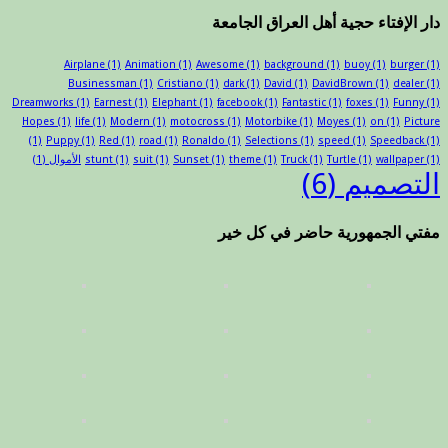
دار الإفتاء حجية أهل العراق الجامعة
Airplane
(1)
Animation
(1)
Awesome
(1)
background
(1)
buoy
(1)
burger
(1)
Businessman
(1)
Cristiano
(1)
dark
(1)
David
(1)
DavidBrown
(1)
dealer
(1)
Dreamworks
(1)
Earnest
(1)
Elephant
(1)
facebook
(1)
Fantastic
(1)
foxes
(1)
Funny
(1)
Hopes
(1)
life
(1)
Modern
(1)
motocross
(1)
Motorbike
(1)
Moyes
(1)
on
(1)
Picture
(1)
Puppy
(1)
Red
(1)
road
(1)
Ronaldo
(1)
Selections
(1)
speed
(1)
Speedback
(1)
(1)
wallpaper
(1)
Turtle
(1)
Truck
(1)
theme
(1)
Sunset
(1)
suit
(1)
stunt
الأموال
(1)
التصميم
(6)
مفتي الجمهورية حاضر في كل خير