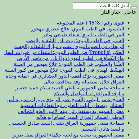
عاجل_ اخبار الدار
فتوى رقم ( 1618 ) عدة المخلوعة
اليانسون في الطب النبوي: علاج عطري مهجور
المر في الطب النبوي: شفاء طبيعي ونادر
الشمر في الطب النبوي: نبات نادر للشفاء والهضم
الريحان في الطب النبوي: عشب مبارك للشفاء والجسم
العكبر (Propolis) في الطب النبوي: الشفاء من خيرات النحل
ماء الكمأة في الطب النبوي: دواءٌ نادر من باطن الأرض
السَّنَا والسنُّوت في الطب النبوي: علاجٌ مهجور من السنة
القِسْط الهندي في الطب النبوي: علاجٌ مهجور من كنوز السنة
مفتي الجمهورية يؤكد أهمية الدور العشائري في حماية وحدة
العراق خلال استقباله وفد محافظة ديالى
سماحة مفتي الجمهورية يلتقي العميد سلام حميد خضير
والوفد المرافق له للتواصل والسلام
الشيخ عامر البياتي والشيخ عمر الزبيدي يزوران مديرية أمن
العشائر ويضعان آليات للتعاون مع الفعاليات الشعبية
مفتي الجمهورية يستقبل في بيته الأمين العام للتحالف
الوطني لعشائر العراق السيد عصام أبو هلاله.
سماحة مفتي جمهورية العراق يلتقي السيد صادق الحسيني
والسيد هادي الحسيني
مفتي الجمهورية يبحث مع لجنة حكماء العراق سبل تعزيز