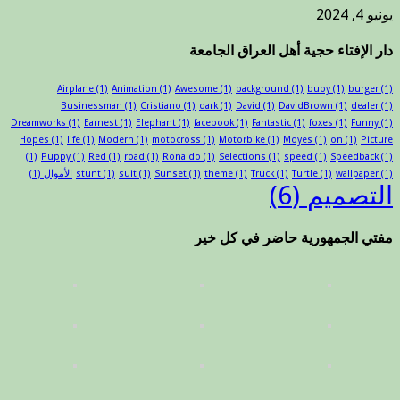
يونيو 4, 2024
دار الإفتاء حجية أهل العراق الجامعة
Airplane
(1)
Animation
(1)
Awesome
(1)
background
(1)
buoy
(1)
burger
(1)
Businessman
(1)
Cristiano
(1)
dark
(1)
David
(1)
DavidBrown
(1)
dealer
(1)
Dreamworks
(1)
Earnest
(1)
Elephant
(1)
facebook
(1)
Fantastic
(1)
foxes
(1)
Funny
(1)
Hopes
(1)
life
(1)
Modern
(1)
motocross
(1)
Motorbike
(1)
Moyes
(1)
on
(1)
Picture
(1)
Puppy
(1)
Red
(1)
road
(1)
Ronaldo
(1)
Selections
(1)
speed
(1)
Speedback
(1)
(1)
wallpaper
(1)
Turtle
(1)
Truck
(1)
theme
(1)
Sunset
(1)
suit
(1)
stunt
الأموال
(1)
التصميم
(6)
مفتي الجمهورية حاضر في كل خير