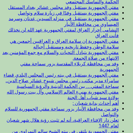
الحكمة والتماسك المجتمعي
مفتي الجمهورية يستقبل وفد مجلس عشائر بغداد المستقل
مفتي الجمهورية يستقبل وفدًا في زيارة سلام وتواصل
مفتي الجمهورية يستقبل في منزله السيدين عدنان وسرمد
العيساوي من محافظة الأنبار
النشامى أحرار العراق لمفتي الجمهورية عهد الله لن نخذلك
فأنت العراق
مفتي الجمهورية إن سلامة العراق و العراقيين أجمعين هي
سلامة الوطن وحفظ تاريخيه ومستقبل أجياله
مفتي الجمهورية يتبادل التحيات والسلام مع جمع المؤمنين بعد
الانتهاء من صلاة الجمعة.
وفد من محافظة كربلاء المقدسة يزور سماحة مفتي
الجمهورية
مفتي الجمهورية يستقبل في بيته رئيس المجلس البلدي قضاء
سامراء مدير مكتب رئيس مجلس شيوخ عشائر صلاح الدين..
سماحة المفتي… بين الحكمة الدينية والرؤية السياسية
مفتي الجمهورية يهنيء العالم الإسلامي وآل بيت رسول الله
بولادة سيد شباب أهل الجنة
أهم أحداث بداية شعبان :
وفد من محافظة الأنبار يزور سماحة مفتي الجمهورية للسلام
والتواصل
تعلن دار الإفتاء العراقية، أنه لم تثبت رؤية هلال شهر شعبان
لعام 1447
مفتي الجمهورية يلتقي في بيته الشيخ سالم النمراوي من