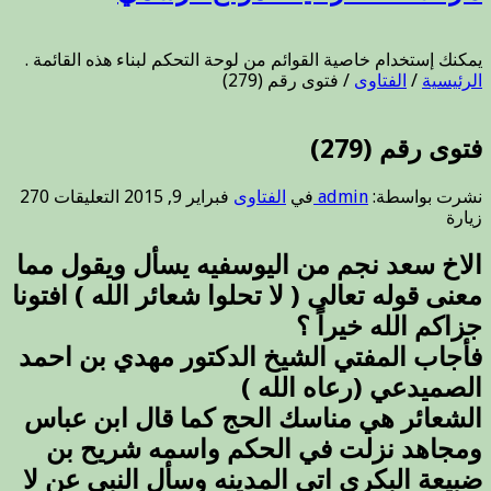
يمكنك إستخدام خاصية القوائم من لوحة التحكم لبناء هذه القائمة .
الرئيسية
/
الفتاوى
/
فتوى رقم (279)
فتوى رقم (279)
على
نشرت بواسطة:
admin
في
الفتاوى
فبراير 9, 2015
التعليقات
270
فتوى
زيارة
رقم
(279)
الاخ سعد نجم من اليوسفيه يسأل ويقول مما
مغلقة
معنى قوله تعالى ( لا تحلوا شعائر الله ) افتونا
جزاكم الله خيراً ؟
فأجاب المفتي الشيخ الدكتور مهدي بن احمد
الصميدعي (رعاه الله )
الشعائر هي مناسك الحج كما قال ابن عباس
ومجاهد نزلت في الحكم واسمه شريح بن
ضبيعة البكري اتى المدينه وسأل النبي عن لا