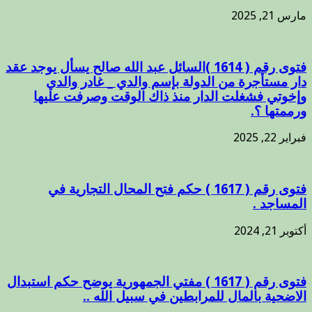
مارس 21, 2025
فتوى رقم ( 1614 )السائل عبد الله صالح يسأل يوجد عقد
دار مستأجرة من الدولة بإسم والدي _ غادر والدي
وإخوتي فشغلت الدار منذ ذاك الوقت وصرفت عليها
ورممتها ؟.
فبراير 22, 2025
فتوى رقم ( 1617 ) حكم فتح المحال التجارية في
المساجد .
أكتوبر 21, 2024
فتوى رقم ( 1617 ) مفتي الجمهورية يوضح حكم استبدال
الاضحية بالمال للمرابطين في سبيل الله ..