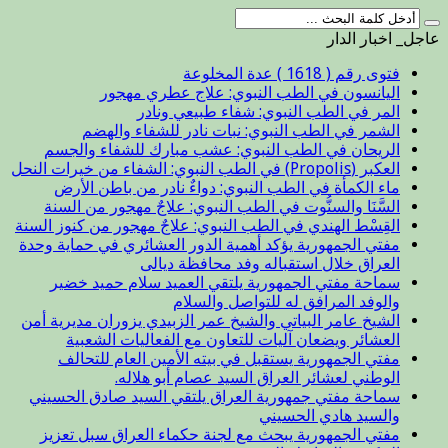
عاجل_ اخبار الدار
فتوى رقم ( 1618 ) عدة المخلوعة
اليانسون في الطب النبوي: علاج عطري مهجور
المر في الطب النبوي: شفاء طبيعي ونادر
الشمر في الطب النبوي: نبات نادر للشفاء والهضم
الريحان في الطب النبوي: عشب مبارك للشفاء والجسم
العكبر (Propolis) في الطب النبوي: الشفاء من خيرات النحل
ماء الكمأة في الطب النبوي: دواءٌ نادر من باطن الأرض
السَّنَا والسنُّوت في الطب النبوي: علاجٌ مهجور من السنة
القِسْط الهندي في الطب النبوي: علاجٌ مهجور من كنوز السنة
مفتي الجمهورية يؤكد أهمية الدور العشائري في حماية وحدة
العراق خلال استقباله وفد محافظة ديالى
سماحة مفتي الجمهورية يلتقي العميد سلام حميد خضير
والوفد المرافق له للتواصل والسلام
الشيخ عامر البياتي والشيخ عمر الزبيدي يزوران مديرية أمن
العشائر ويضعان آليات للتعاون مع الفعاليات الشعبية
مفتي الجمهورية يستقبل في بيته الأمين العام للتحالف
الوطني لعشائر العراق السيد عصام أبو هلاله.
سماحة مفتي جمهورية العراق يلتقي السيد صادق الحسيني
والسيد هادي الحسيني
مفتي الجمهورية يبحث مع لجنة حكماء العراق سبل تعزيز