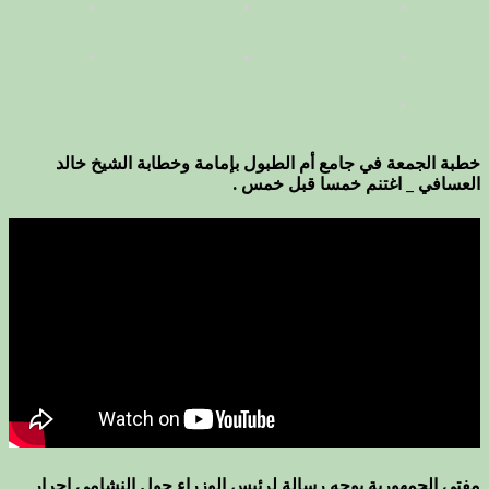
خطبة الجمعة في جامع أم الطبول بإمامة وخطابة الشيخ خالد
العسافي _ اغتنم خمسا قبل خمس .
مفتي الجمهورية يوجه رسالة لرئيس الوزراء حول النشامى احرار