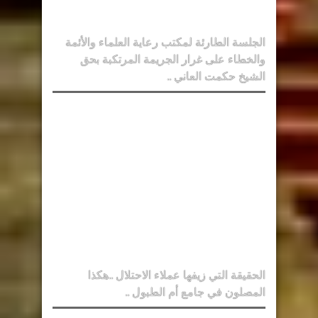
الجلسة الطارئة لمكتب رعاية العلماء والأئمة
والخطاء على غرار الجريمة المرتكبة بحق
الشيخ حكمت العاني ..
الحقيقة التي زيفها عملاء الاحتلال ..هكذا
المصلون في جامع أم الطبول ..