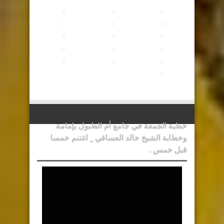
خطبة الجمعة في جامع أم الطبول بإمامة
وخطابة الشيخ خالد العسافي _ اغتنم خمسا
قبل خمس .