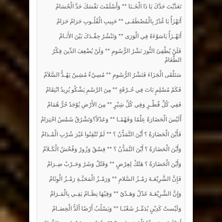
تَعَدَّيْتَ حَدَّكَ يَا ذَا الْخَـنَا ** وَأَسْلَمْتَ نَفْسَكَ حَدَّ الْحُسَامْ
أَتَهْزَأُ يَا غُدْرُ بِالْمُصْطَفَـى ** حَبِيبِ الْقُلُـوبِ حَرَامٌ حَرَامْ
أَتَهْـزَأُ يَاسَوْءَةً فِي الْوَرَى ** وَتَنْشُرُ حِقْـدَكَ بَيْنَ الأَنَـامْ
فَلَنْ يُطْفِئَ النُّورَ نَشْرُ الرُّسُومِ ** وَلَنْ يُضْعِفَ الدِّينَ فِكْرُ
الطَّغَامْ
سَتَلْقَى الْجَزَاءَ فَنَشْرُ الرُّسُومِ ** مُسِيْءٌ مُشِينٌ يَهُـدُّ السَّلاَمْ
فَكَمْ مُسْلِمٍ بَاتَ فِي حُـرْقَةٍ ** مِنَ الرَّسْمِ يَشْكُو يُرِيدُ انْتِقَامْ
فَفِي كُلِّ قُطْـرٍ وَفِي كُلِّ شِبْرٍ ** مِنَ الأَرْضِ يُوْجَدُ حُرٌّ هُمَامْ
أََلَيْسَ الْحَضَارَةُ عِلْمًا وَفَهْمًـا ** وَعَدْلاً؟وَتَشْرُقُ شَمْسُ احْتِرَامْ
فَأَيْنَ الْحَضَارَةُ ؟ أَيْنَ التَّمَدُّنُ ؟ ** لَمْ تُتْقِنُوا غَيْرَ شُرْبِ الْمُـدَامْ
وَأَيْنَ الْحَضَارَةُ ؟ أَيْنَ التَّمَدُّنُ ؟ ** فِسْقٌ وَزُورٌ وَفُحْشُ الْكَـلاَمْ
وَأَيْنَ الْحَضَارَةُ ؟ هَتْكٌ لِعِرْضٍ ** وَقَتْلٌ وَشَرٌ وَحَـرْبٌ ضِـرَامْ
فَإِنَّ الشَّرِيْعَـةَ رَمْـزُ السَّلامِ ** وَرَمْـزُ الْمَحَبَّـةِ رَمْـزُ الْوِئَامْ
وَإِنَّ الشَّرِيْعَـةَ عَدْلٌ وَهَـدْيٌ ** وَفِيْهَا نِظَـامٌ يَفِـي بِالْمَـرَامْ
وَلَيْستْ كَدِيْنٍ يُدَمِّـرُ شَعْبًـا ** وَيَسْلُبُ أَرْضًا أَلَدُّ الْخِصَـامْ