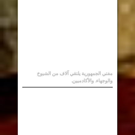
مفتي الجمهورية يلتقي آلاف من الشيوخ
والوجهاء. والأكادميين.