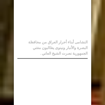
النشامى أبناء أحرار العراق من محافظة
البصرة والأنبار ونينوى يطالبون مفتي
الجمهورية نصرت الشيخ العاني .