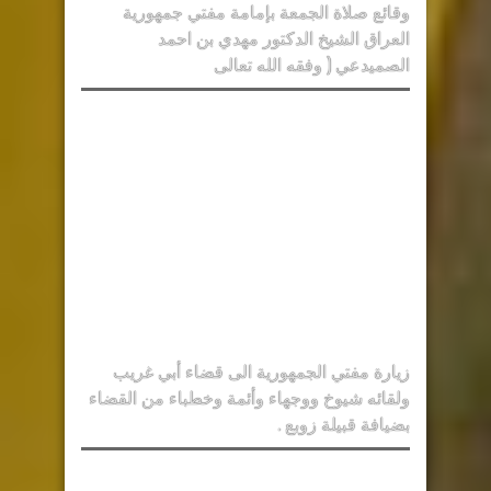
وقائع صلاة الجمعة بإمامة مفتي جمهورية
العراق الشيخ الدكتور مهدي بن احمد
الصميدعي ( وفقه الله تعالى
زيارة مفتي الجمهورية الى قضاء أبي غريب
ولقائه شيوخ ووجهاء وأئمة وخطباء من القضاء
بضيافة قبيلة زوبع .