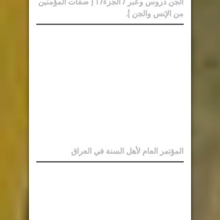
الجن دروس وعبر / الجزء/ 1 { صفات المؤمنين
من الإنس والجن ).
المؤتمر العام لأهل السنة في العراق