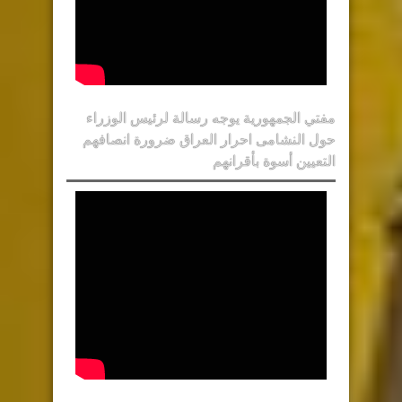
مفتي الجمهورية يوجه رسالة لرئيس الوزراء
حول النشامى احرار العراق ضرورة انصافهم
التعيين أسوة بأقرانهم