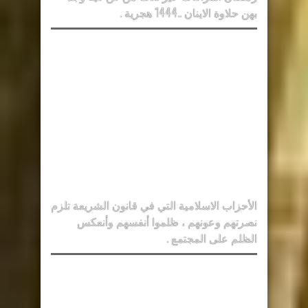
بهن حلاوة الاينان ..1444 هجرية .
الأحزاب الاسلامية التي في قانون الشريعة تلزم
نصرتهم وعونهم ، ظلموا أنفسهم وأنعكس
الظلم على المجتمع .