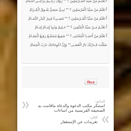
أَ تَعْلَـمُ مَنْ سَيِّدُ الْمُـرْسَلِينَ ؟ ** رَؤُفٌ رَحِـيمٌ يُرَاعِـي الذِّمَامْ
أَ تَعْلَمُ مَنْ سَيِّدُ الْمُرْسَلِينَ ؟ ** نَبِـيٌّ سَخِيٌّ يَفُـوقُ الْكِـرَامْ
أَ تَعْلَمُ مَنْ سَيِّدُ الْمُـرْسَلِينَ ؟ ** مُضِـيءٌ مٌنِيرٌ كَبَدْرِ التَّمَـامْ
أَ تَعْلَـمُ مَـنْ سَيِّدُ الْمُتَّقِينَ ؟ ** حَـلِيمٌ وَدُودٌ إِمَـامٌ إِمَـامْ
أَ تَعْلَمُ مَنْ أَحَمَـدُ الْمُجْتَبَى ؟ ** شَفِيعٌ مُشَفْـعٌ رَفِيعُ الْمَقَـامْ
ضَلَلْتَ فَـدَرْبُكَ نَارُ الْغَضَـى** وَإِنَّ اعْوِجَاجَكَ دَرْبُ الْحِمَامْ
السابق:
استنكر مكتب الدعوة والدعاة ماقامت بهِ
الصحيفة الفرنسية من اساءات
التالي:
تغريدات عن الإستغفار