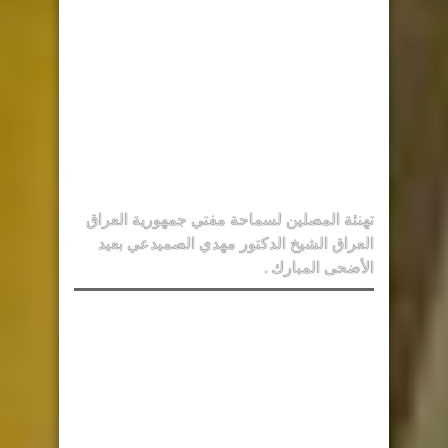
تهنئة المصلين لسماحة مفتي جمهورية العراق
العراق الشيخ الدكتور مهدي الصميدعي بعيد
الأضحى المبارك .