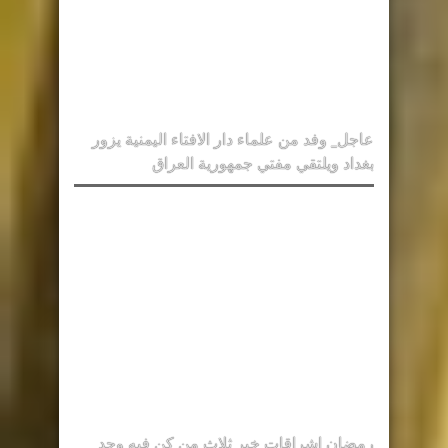
عاجل_ وفد من علماء دار الافتاء اليمنية يزور
بغداد ويلتقي مفتي جمهورية العراق
رمضان اشراقات خير ثلاث من كن فيه وجد